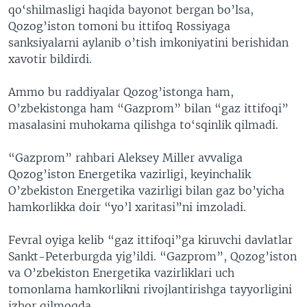
qo‘shilmasligi haqida bayonot bergan bo’lsa,
Qozog’iston tomoni bu ittifoq Rossiyaga
sanksiyalarni aylanib o’tish imkoniyatini berishidan
xavotir bildirdi.
Ammo bu raddiyalar Qozog’istonga ham,
O’zbekistonga ham “Gazprom” bilan “gaz ittifoqi”
masalasini muhokama qilishga to‘sqinlik qilmadi.
“Gazprom” rahbari Aleksey Miller avvaliga
Qozog’iston Energetika vazirligi, keyinchalik
O’zbekiston Energetika vazirligi bilan gaz bo’yicha
hamkorlikka doir “yo’l xaritasi”ni imzoladi.
Fevral oyiga kelib “gaz ittifoqi”ga kiruvchi davlatlar
Sankt-Peterburgda yig’ildi. “Gazprom”, Qozog’iston
va O’zbekiston Energetika vazirliklari uch
tomonlama hamkorlikni rivojlantirishga tayyorligini
izhor qilmoqda.