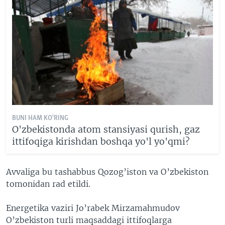
BUNI HAM KO'RING
O'zbekistonda atom stansiyasi qurish, gaz
ittifoqiga kirishdan boshqa yo'l yo'qmi?
Avvaliga bu tashabbus Qozog’iston va O’zbekiston
tomonidan rad etildi.
Energetika vaziri Jo’rabek Mirzamahmudov
O’zbekiston turli maqsaddagi ittifoqlarga