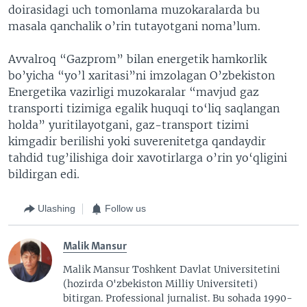
doirasidagi uch tomonlama muzokaralarda bu
masala qanchalik o’rin tutayotgani noma’lum.
Avvalroq “Gazprom” bilan energetik hamkorlik
bo’yicha “yo’l xaritasi”ni imzolagan O’zbekiston
Energetika vazirligi muzokaralar “mavjud gaz
transporti tizimiga egalik huquqi to‘liq saqlangan
holda” yuritilayotgani, gaz-transport tizimi
kimgadir berilishi yoki suverenitetga qandaydir
tahdid tug’ilishiga doir xavotirlarga o’rin yo‘qligini
bildirgan edi.
Ulashing
Follow us
Malik Mansur
Malik Mansur Toshkent Davlat Universitetini
(hozirda O'zbekiston Milliy Universiteti)
bitirgan. Professional jurnalist. Bu sohada 1990-