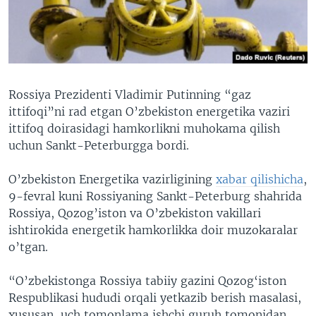
VIDEO
ODNOKLASSNIKI
XABARLAR SURATLARDA
TELEGRAM
TWITTER
SOUNDCLOUD
VOA
Rossiya Prezidenti Vladimir Putinning “gaz
ittifoqi”ni rad etgan O’zbekiston energetika vaziri
ittifoq doirasidagi hamkorlikni muhokama qilish
uchun Sankt-Peterburgga bordi.
O’zbekiston Energetika vazirligining
xabar qilishicha
,
9-fevral kuni Rossiyaning Sankt-Peterburg shahrida
Rossiya, Qozog’iston va O’zbekiston vakillari
ishtirokida energetik hamkorlikka doir muzokaralar
o’tgan.
“O’zbekistonga Rossiya tabiiy gazini Qozog‘iston
Respublikasi hududi orqali yetkazib berish masalasi,
xususan, uch tomonlama ishchi guruh tomonidan