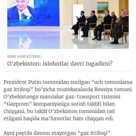
BUNI HAM KO'RING
O’zbekiston: islohotlar davri tugadimi?
Prezident Putin tomonidan surilgan “uch tomonlama
gaz ittifoqi” bo’yicha muzokaralarda Rossiya tomoni
O’zbekistonga mamlakat gaz-transport tizimini
“Gazprom” kompaniyasiga sotish taklifi bilan
chiqqani, bu taklif O’zbekiston tomonidan rad
etilgani haqida ma’lumotlar ham chiqqan edi.
Ayni paytda davom etayotgan “gaz ittifoqi”