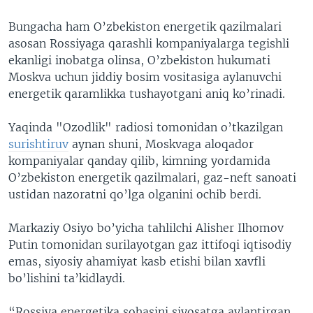
Bungacha ham O’zbekiston energetik qazilmalari
asosan Rossiyaga qarashli kompaniyalarga tegishli
ekanligi inobatga olinsa, O’zbekiston hukumati
Moskva uchun jiddiy bosim vositasiga aylanuvchi
energetik qaramlikka tushayotgani aniq ko’rinadi.
Yaqinda "Ozodlik" radiosi tomonidan o’tkazilgan
surishtiruv
aynan shuni, Moskvaga aloqador
kompaniyalar qanday qilib, kimning yordamida
O’zbekiston energetik qazilmalari, gaz-neft sanoati
ustidan nazoratni qo’lga olganini ochib berdi.
Markaziy Osiyo bo’yicha tahlilchi Alisher Ilhomov
Putin tomonidan surilayotgan gaz ittifoqi iqtisodiy
emas, siyosiy ahamiyat kasb etishi bilan xavfli
bo’lishini ta’kidlaydi.
“Rossiya energetika sohasini siyosatga aylantirgan