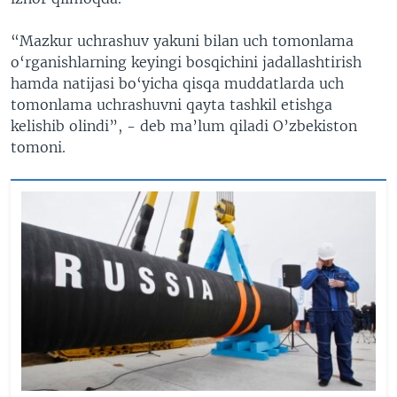
“Mazkur uchrashuv yakuni bilan uch tomonlama
o‘rganishlarning keyingi bosqichini jadallashtirish
hamda natijasi bo‘yicha qisqa muddatlarda uch
tomonlama uchrashuvni qayta tashkil etishga
kelishib olindi”, - deb ma’lum qiladi O’zbekiston
tomoni.