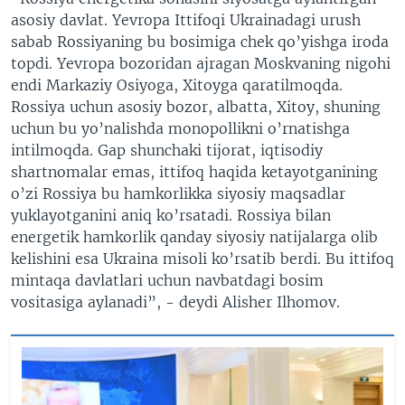
asosiy davlat. Yevropa Ittifoqi Ukrainadagi urush
sabab Rossiyaning bu bosimiga chek qo’yishga iroda
topdi. Yevropa bozoridan ajragan Moskvaning nigohi
endi Markaziy Osiyoga, Xitoyga qaratilmoqda.
Rossiya uchun asosiy bozor, albatta, Xitoy, shuning
uchun bu yo’nalishda monopollikni o’rnatishga
intilmoqda. Gap shunchaki tijorat, iqtisodiy
shartnomalar emas, ittifoq haqida ketayotganining
o’zi Rossiya bu hamkorlikka siyosiy maqsadlar
yuklayotganini aniq ko’rsatadi. Rossiya bilan
energetik hamkorlik qanday siyosiy natijalarga olib
kelishini esa Ukraina misoli ko’rsatib berdi. Bu ittifoq
mintaqa davlatlari uchun navbatdagi bosim
vositasiga aylanadi”, - deydi Alisher Ilhomov.