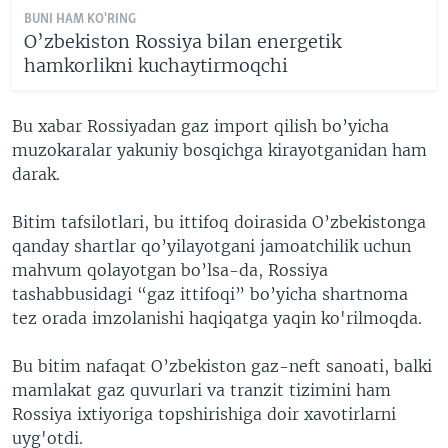
BUNI HAM KO'RING
O’zbekiston Rossiya bilan energetik
hamkorlikni kuchaytirmoqchi
Bu xabar Rossiyadan gaz import qilish bo’yicha
muzokaralar yakuniy bosqichga kirayotganidan ham
darak.
Bitim tafsilotlari, bu ittifoq doirasida O’zbekistonga
qanday shartlar qo’yilayotgani jamoatchilik uchun
mahvum qolayotgan bo’lsa-da, Rossiya
tashabbusidagi “gaz ittifoqi” bo’yicha shartnoma
tez orada imzolanishi haqiqatga yaqin ko'rilmoqda.
Bu bitim nafaqat O’zbekiston gaz-neft sanoati, balki
mamlakat gaz quvurlari va tranzit tizimini ham
Rossiya ixtiyoriga topshirishiga doir xavotirlarni
uyg'otdi.