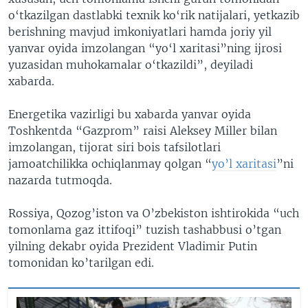
o‘tkazilgan dastlabki texnik ko‘rik natijalari, yetkazib
berishning mavjud imkoniyatlari hamda joriy yil
yanvar oyida imzolangan “yo‘l xaritasi”ning ijrosi
yuzasidan muhokamalar o‘tkazildi”, deyiladi
xabarda.
Energetika vazirligi bu xabarda yanvar oyida
Toshkentda “Gazprom” raisi Aleksey Miller bilan
imzolangan, tijorat siri bois tafsilotlari
jamoatchilikka ochiqlanmay qolgan “
yo’l xaritasi
”ni
nazarda tutmoqda.
Rossiya, Qozog’iston va O’zbekiston ishtirokida “uch
tomonlama gaz ittifoqi” tuzish tashabbusi o’tgan
yilning dekabr oyida Prezident Vladimir Putin
tomonidan ko’tarilgan edi.