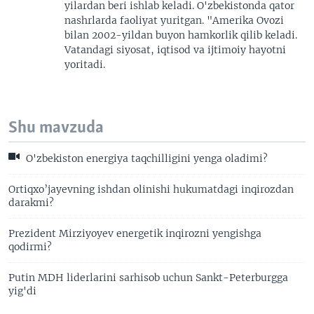
yilardan beri ishlab keladi. O'zbekistonda qator
nashrlarda faoliyat yuritgan. "Amerika Ovozi
bilan 2002-yildan buyon hamkorlik qilib keladi.
Vatandagi siyosat, iqtisod va ijtimoiy hayotni
yoritadi.
Shu mavzuda
O'zbekiston energiya taqchilligini yenga oladimi?
Ortiqxo’jayevning ishdan olinishi hukumatdagi inqirozdan
darakmi?
Prezident Mirziyoyev energetik inqirozni yengishga
qodirmi?
Putin MDH liderlarini sarhisob uchun Sankt-Peterburgga
yig'di