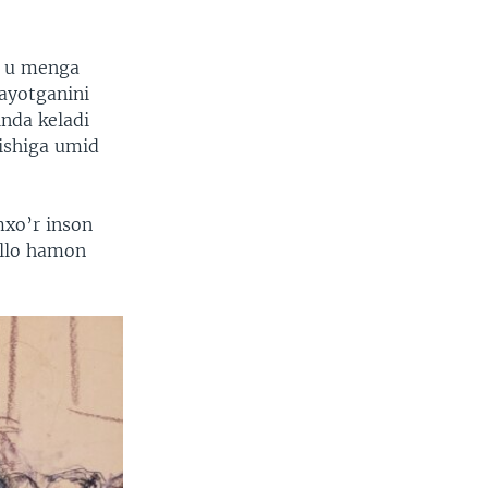
, u menga
layotganini
inda keladi
lishiga umid
mxo’r inson
ullo hamon