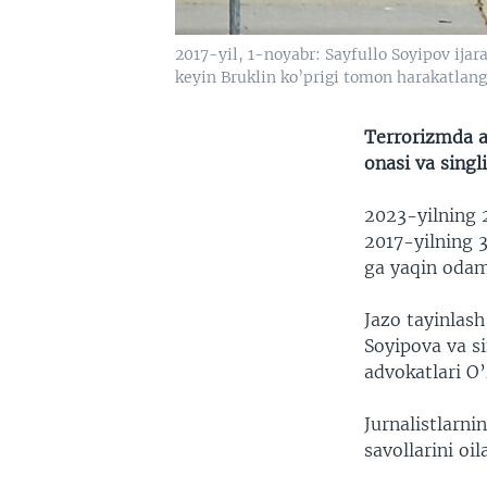
2017-yil, 1-noyabr: Sayfullo Soyipov ija
keyin Bruklin ko’prigi tomon harakatlan
Terrorizmda a
onasi va singl
2023-yilning 
2017-yilning 3
ga yaqin odam
Jazo tayinlas
Soyipova va s
advokatlari O
Jurnalistlarn
savollarini oil