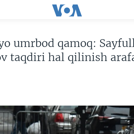
R
 yo umrbod qamoq: Sayful
v taqdiri hal qilinish araf