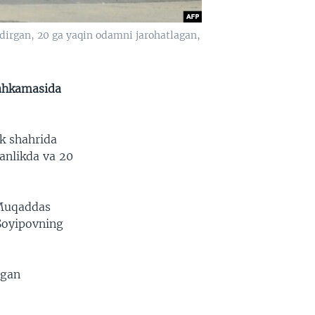
ldirgan, 20 ga yaqin odamni jarohatlagan,
mahkamasida
k shahrida
ganlikda va 20
 Muqaddas
Soyipovning
egan