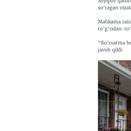
Soyipov qamoq
so’ragan vizal
Mahkama raisi
to’g’ridan-to’
“Ko’rsatma be
javob qildi.