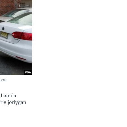
bor.
xi hamda
riy joriygan