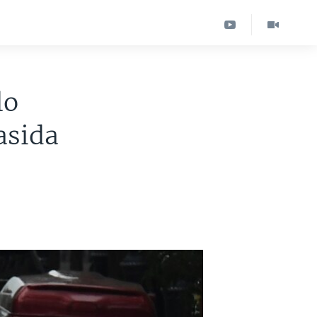
lo
asida