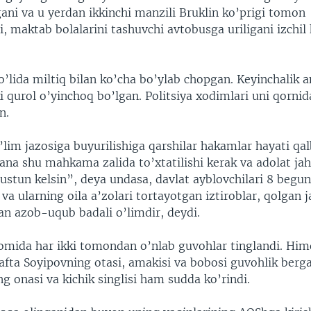
ani va u yerdan ikkinchi manzili Bruklin ko’prigi tomon
, maktab bolalarini tashuvchi avtobusga uriligani izchil 
o’lida miltiq bilan ko’cha bo’ylab chopgan. Keyinchalik a
i qurol o’yinchoq bo’lgan. Politsiya xodimlari uni qorni
n.
lim jazosiga buyurilishiga qarshilar hakamlar hayati qalb
ana shu mahkama zalida to’xtatilishi kerak va adolat ja
 ustun kelsin”, deya undasa, davlat ayblovchilari 8 begu
 va ularning oila a’zolari tortayotgan iztiroblar, qolgan 
an azob-uqub badali o’limdir, deydi.
omida har ikki tomondan o’nlab guvohlar tinglandi. Him
afta Soyipovning otasi, amakisi va bobosi guvohlik berga
g onasi va kichik singlisi ham sudda ko’rindi.