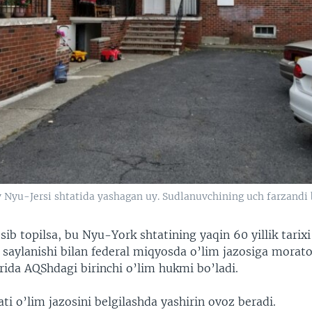
v Nyu-Jersi shtatida yashagan uy. Sudlanuvchining uch farzandi 
ib topilsa, bu Nyu-York shtatining yaqin 60 yillik tari
 saylanishi bilan federal miqyosda o’lim jazosiga morato
rida AQShdagi birinchi o’lim hukmi bo’ladi.
i o’lim jazosini belgilashda yashirin ovoz beradi.