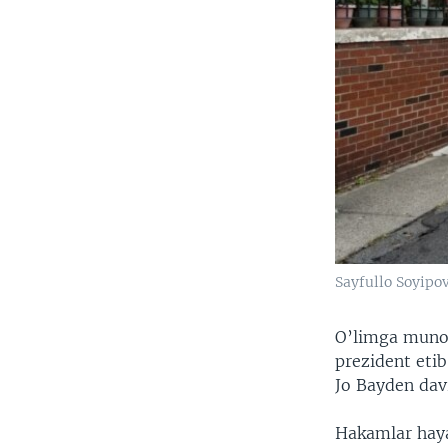
Sayfullo Soyipo
O’limga munos
prezident etib
Jo Bayden dav
Hakamlar hayat