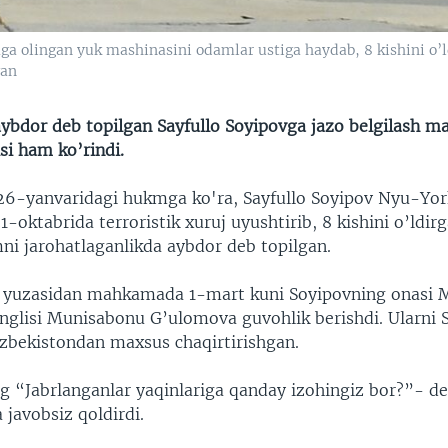
raga olingan yuk mashinasini odamlar ustiga haydab, 8 kishini o’
gan
ybdor deb topilgan Sayfullo Soyipovga jazo belgilash 
isi ham ko’rindi.
26-yanvaridagi hukmga ko'ra, Sayfullo Soyipov Nyu-Yor
1-oktabrida terroristik xuruj uyushtirib, 8 kishini o’ldir
ni jarohatlaganlikda aybdor deb topilgan.
h yuzasidan mahkamada 1-mart kuni Soyipovning onasi
inglisi Munisabonu G’ulomova guvohlik berishdi. Ularni 
’zbekistondan maxsus chaqirtirishgan.
ing “Jabrlanganlar yaqinlariga qanday izohingiz bor?”- d
a javobsiz qoldirdi.