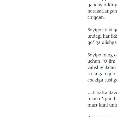
qanday o’ldirg
harakatlangani
chiqqan.
Soyipov ikki q
undagi har ikk
qo’lga olishga
Soyipovning o’
uchun “O’lim 
vahshiylikdan
to’kilgan qoni
chekiga tushg
Uch hafta dav
bilan o’tgan h
mart kuni unin