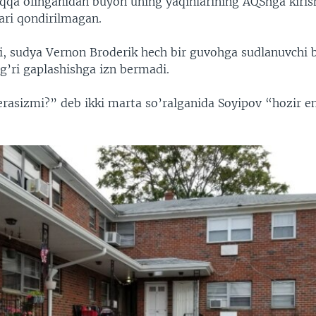
qa olinganidan buyon uning yaqinlarining AQShga kiris
ari qondirilmagan.
, sudya Vernon Broderik hech bir guvohga sudlanuvchi b
g’ri gaplashishga izn bermadi.
rasizmi?” deb ikki marta so’ralganida Soyipov “hozir e