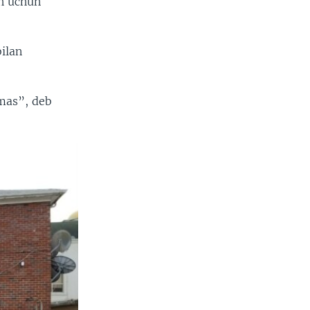
h uchun
ilan
mas”, deb