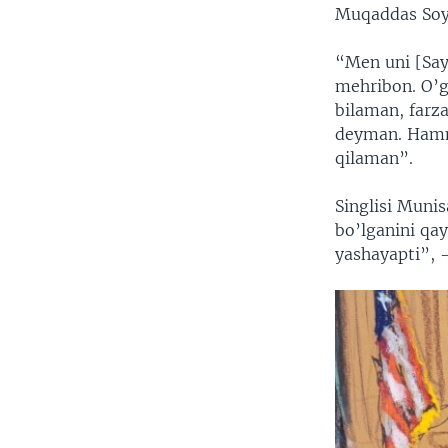
Muqaddas Soy
“Men uni [Say
mehribon. O’g’
bilaman, farza
deyman. Hammas
qilaman”.
Singlisi Muni
bo’lganini qa
yashayapti”, -