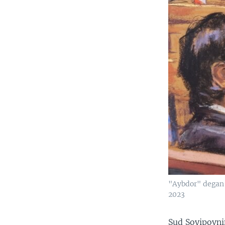
"Aybdor" degan 
2023
Sud Soyipovni