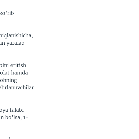
ko’rib
niqlanishicha,
dan yaralab
ini eritish
holat hamda
nohning
jabrlanuvchilar
oya talabi
n bo’lsa, 1-