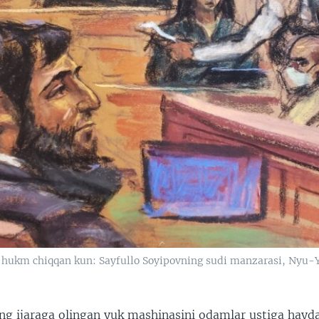
hukm chiqqan kun: Sayfullo Soyipovning sudi manzarasi, Nyu-Y
ng ijaraga olingan yuk mashinasini odamlar ustiga hayda