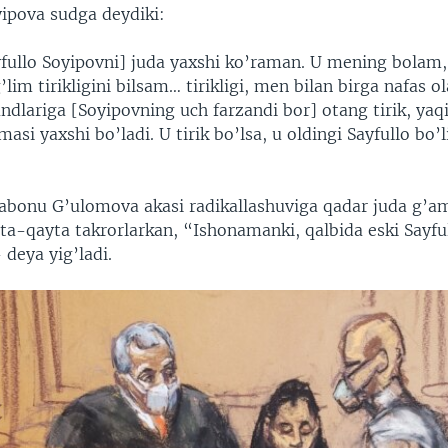
ipova sudga deydiki:
fullo Soyipovni] juda yaxshi ko’raman. U mening bolam
lim tirikligini bilsam… tirikligi, men bilan birga nafas o
ndlariga [Soyipovning uch farzandi bor] otang tirik, yaq
i yaxshi bo’ladi. U tirik bo’lsa, u oldingi Sayfullo bo’
sabonu G’ulomova akasi radikallashuviga qadar juda g’a
yta-qayta takrorlarkan, “Ishonamanki, qalbida eski Sayf
 deya yig’ladi.