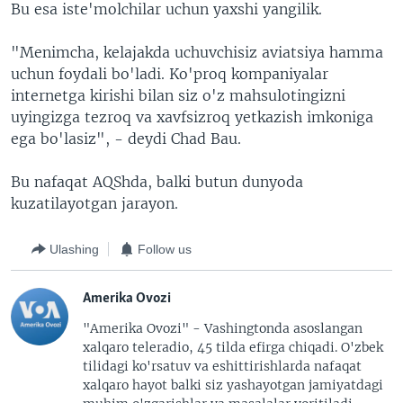
Bu esa iste'molchilar uchun yaxshi yangilik.
"Menimcha, kelajakda uchuvchisiz aviatsiya hamma
uchun foydali bo'ladi. Ko'proq kompaniyalar
internetga kirishi bilan siz o'z mahsulotingizni
uyingizga tezroq va xavfsizroq yetkazish imkoniga
ega bo'lasiz", - deydi Chad Bau.
Bu nafaqat AQShda, balki butun dunyoda
kuzatilayotgan jarayon.
Ulashing
Follow us
Amerika Ovozi
"Amerika Ovozi" - Vashingtonda asoslangan
xalqaro teleradio, 45 tilda efirga chiqadi. O'zbek
tilidagi ko'rsatuv va eshittirishlarda nafaqat
xalqaro hayot balki siz yashayotgan jamiyatdagi