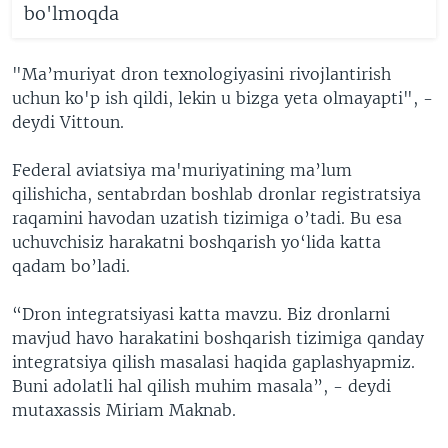
bo'lmoqda
"Ma’muriyat dron texnologiyasini rivojlantirish
uchun ko'p ish qildi, lekin u bizga yeta olmayapti", -
deydi Vittoun.
Federal aviatsiya ma'muriyatining ma’lum
qilishicha, sentabrdan boshlab dronlar registratsiya
raqamini havodan uzatish tizimiga o’tadi. Bu esa
uchuvchisiz harakatni boshqarish yo‘lida katta
qadam bo’ladi.
“Dron integratsiyasi katta mavzu. Biz dronlarni
mavjud havo harakatini boshqarish tizimiga qanday
integratsiya qilish masalasi haqida gaplashyapmiz.
Buni adolatli hal qilish muhim masala”, - deydi
mutaxassis Miriam Maknab.