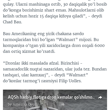
qulay. Ularni mashinaga ortib, 30 daqiqalik yo'l bosib
do’konga borishimiz shart emas. Mahsulotlarni olib
kelish uchun hozir 15 daqiqa kifoya qiladi”, - deydi
Chad Bau.
Bau Amerikaning eng yirik chakana savdo
tarmoqlaridan biri bo'lgan “Walmart” mijozi. Bu
kompaniya o'tgan yili xaridorlarga dron orqali 6000
dan ortiq xizmat ko’rsatdi.
“Dronlar ikki masalada afzal. Birinchisi -
samaradorlik nuqtai nazaridan, ular juda tez. Bundan
tashqari, ular kamxarj”, - deydi “Walmart”
do’konlar tarmog’i rasmiysi Filip Uolles.
AQSh harbiy flotiga dron kemalar qo'shilmoqda
by
Amerika Ovozi