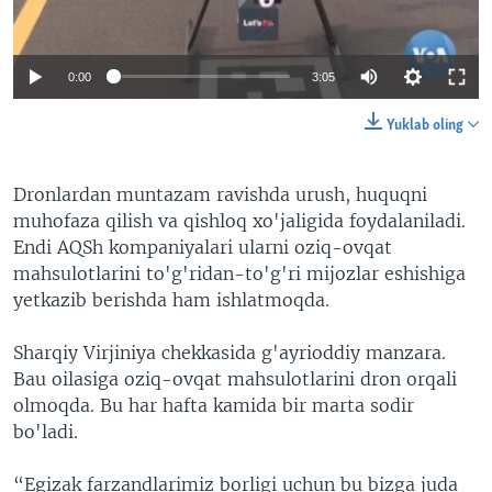
VIDEO
ODNOKLASSNIKI
XABARLAR SURATLARDA
TELEGRAM
0:00
3:05
TWITTER
Yuklab oling
SOUNDCLOUD
VOA
Dronlardan muntazam ravishda urush, huquqni
muhofaza qilish va qishloq xo'jaligida foydalaniladi.
Endi AQSh kompaniyalari ularni oziq-ovqat
mahsulotlarini to'g'ridan-to'g'ri mijozlar eshishiga
yetkazib berishda ham ishlatmoqda.
Sharqiy Virjiniya chekkasida g'ayrioddiy manzara.
Bau oilasiga oziq-ovqat mahsulotlarini dron orqali
olmoqda. Bu har hafta kamida bir marta sodir
bo'ladi.
“Egizak farzandlarimiz borligi uchun bu bizga juda