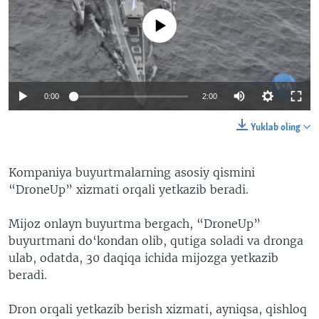
No media source currently available
0:00
2:00
Yuklab oling
Kompaniya buyurtmalarning asosiy qismini
“DroneUp” xizmati orqali yetkazib beradi.
Mijoz onlayn buyurtma bergach, “DroneUp”
buyurtmani do‘kondan olib, qutiga soladi va dronga
ulab, odatda, 30 daqiqa ichida mijozga yetkazib
beradi.
Dron orqali yetkazib berish xizmati, ayniqsa, qishloq