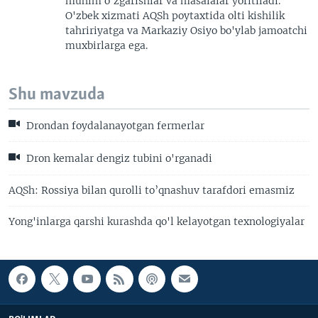
muhim o'zgarishlar va masalalar yoritiladi.
O'zbek xizmati AQSh poytaxtida olti kishilik
tahririyatga va Markaziy Osiyo bo'ylab jamoatchi
muxbirlarga ega.
Shu mavzuda
Drondan foydalanayotgan fermerlar
Dron kemalar dengiz tubini o'rganadi
AQSh: Rossiya bilan qurolli to’qnashuv tarafdori emasmiz
Yong'inlarga qarshi kurashda qo'l kelayotgan texnologiyalar