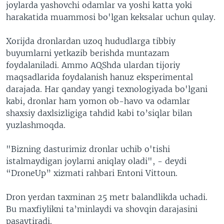
joylarda yashovchi odamlar va yoshi katta yoki
harakatida muammosi bo'lgan keksalar uchun qulay.
Xorijda dronlardan uzoq hududlarga tibbiy
buyumlarni yetkazib berishda muntazam
foydalaniladi. Ammo AQShda ulardan tijoriy
maqsadlarida foydalanish hanuz eksperimental
darajada. Har qanday yangi texnologiyada bo'lgani
kabi, dronlar ham yomon ob-havo va odamlar
shaxsiy daxlsizligiga tahdid kabi to’siqlar bilan
yuzlashmoqda.
"Bizning dasturimiz dronlar uchib o'tishi
istalmaydigan joylarni aniqlay oladi", - deydi
“DroneUp” xizmati rahbari Entoni Vittoun.
Dron yerdan taxminan 25 metr balandlikda uchadi.
Bu maxfiylikni ta’minlaydi va shovqin darajasini
pasaytiradi.