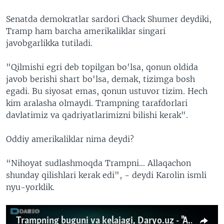
Senatda demokratlar sardori Chack Shumer deydiki,
Tramp ham barcha amerikaliklar singari
javobgarlikka tutiladi.
"Qilmishi egri deb topilgan bo'lsa, qonun oldida
javob berishi shart bo'lsa, demak, tizimga bosh
egadi. Bu siyosat emas, qonun ustuvor tizim. Hech
kim aralasha olmaydi. Trampning tarafdorlari
davlatimiz va qadriyatlarimizni bilishi kerak".
Oddiy amerikaliklar nima deydi?
“Nihoyat sudlashmoqda Trampni... Allaqachon
shunday qilishlari kerak edi", - deydi Karolin ismli
nyu-yorklik.
Trampning buguni va kelajagi, Daryo.uz - "Amerika Ovozi"