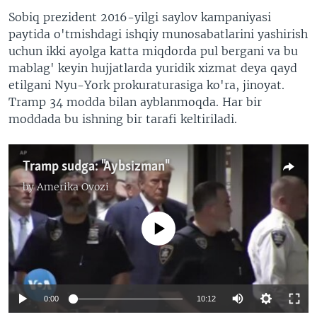
Sobiq prezident 2016-yilgi saylov kampaniyasi
paytida o'tmishdagi ishqiy munosabatlarini yashirish
uchun ikki ayolga katta miqdorda pul bergani va bu
mablag' keyin hujjatlarda yuridik xizmat deya qayd
etilgani Nyu-York prokuraturasiga ko'ra, jinoyat.
Tramp 34 modda bilan ayblanmoqda. Har bir
moddada bu ishning bir tarafi keltiriladi.
Tramp sudga: "Aybsizman"
by
Amerika Ovozi
No media source currently available
0:00
10:12