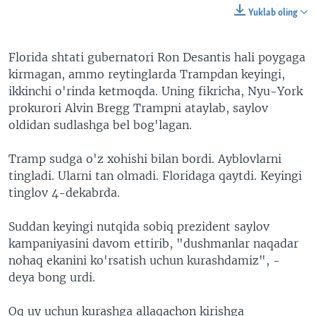
Yuklab oling
Florida shtati gubernatori Ron Desantis hali poygaga
kirmagan, ammo reytinglarda Trampdan keyingi,
ikkinchi o'rinda ketmoqda. Uning fikricha, Nyu-York
prokurori Alvin Bregg Trampni ataylab, saylov
oldidan sudlashga bel bog'lagan.
Tramp sudga o'z xohishi bilan bordi. Ayblovlarni
tingladi. Ularni tan olmadi. Floridaga qaytdi. Keyingi
tinglov 4-dekabrda.
Suddan keyingi nutqida sobiq prezident saylov
kampaniyasini davom ettirib, "dushmanlar naqadar
nohaq ekanini ko'rsatish uchun kurashdamiz", -
deya bong urdi.
Oq uy uchun kurashga allaqachon kirishga