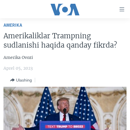
Bosh
sahifaga
boring
Boshiga
AMERIKA
qayting
BOSH SAHIFA
Amerikaliklar Trampning
Qidiruvga
AMERIKA
sudlanishi haqida qanday fikrda?
o'ting
MARKAZIY OSIYO
Amerika Ovozi
XALQARO
Aprel 05, 2023
VATANDOSHLAR
Ulashing
MULTIMEDIA
IJTIMOIY TARMOQLAR
AMERIKA MANZARALARI
INGLIZ TILI DARSLARI
XALQARO HAYOT
FACEBOOK
EDITORIAL
VASHINGTON CHOYXONASI
YOUTUBE
MOBIL-SALOM!
INSTAGRAM
Learning English