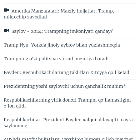
Amerika Manzaralari: Maxfiy hujjatlar, Tramp,
mikrochip zavodlari
Saylov - 2024: Trampning imkoniyati qanday?
Tramp Nyu-Yorkda jinoiy ayblov bilan yuzlashmoqda
Trampning o'zi politsiya va sud huzuriga boradi
Bayden: Respublikachilarning takliflari Xitoyga qo'l keladi
Prezidentning yoshi saylovchi uchun qanchalik muhim?
Respublikachilarning yirik donori Trampni qo'llamasligini
e'lon qildi
Respublikachilar: Prezident Bayden xalqni aldayapti, qayta
saylamang
AQShda maxfiy hujjatlarni yaxshiroq himoya qilish mavzusi