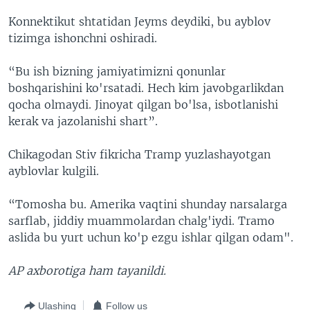
Konnektikut shtatidan Jeyms deydiki, bu ayblov
tizimga ishonchni oshiradi.
“Bu ish bizning jamiyatimizni qonunlar
boshqarishini ko'rsatadi. Hech kim javobgarlikdan
qocha olmaydi. Jinoyat qilgan bo'lsa, isbotlanishi
kerak va jazolanishi shart”.
Chikagodan Stiv fikricha Tramp yuzlashayotgan
ayblovlar kulgili.
“Tomosha bu. Amerika vaqtini shunday narsalarga
sarflab, jiddiy muammolardan chalg'iydi. Tramo
aslida bu yurt uchun ko'p ezgu ishlar qilgan odam".
AP axborotiga ham tayanildi.
Ulashing
Follow us