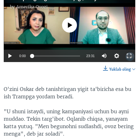
by
Amerika Ovozi
No media source currently available
0:00
23:31
Yuklab oling
O'zini Oskar deb tanishtirgan yigit ta'biricha esa bu
ish Trampga yordam beradi.
"U shuni istaydi, uning kampaniyasi uchun bu ayni
muddao. Tekin targ'ibot. Oqlanib chiqsa, yanayam
katta yutuq. "Men begunohni sudlashdi, ovoz bering
menga", deb jar soladi".