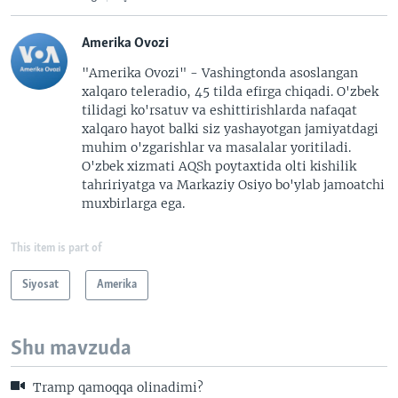
Amerika Ovozi
"Amerika Ovozi" - Vashingtonda asoslangan
xalqaro teleradio, 45 tilda efirga chiqadi. O'zbek
tilidagi ko'rsatuv va eshittirishlarda nafaqat
xalqaro hayot balki siz yashayotgan jamiyatdagi
muhim o'zgarishlar va masalalar yoritiladi.
O'zbek xizmati AQSh poytaxtida olti kishilik
tahririyatga va Markaziy Osiyo bo'ylab jamoatchi
muxbirlarga ega.
This item is part of
Siyosat
Amerika
Shu mavzuda
Tramp qamoqqa olinadimi?