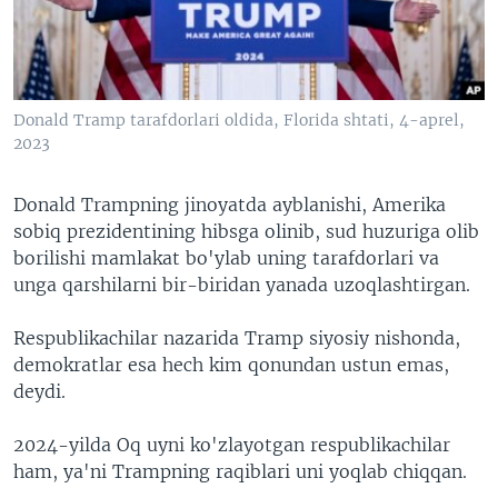
VIDEO
ODNOKLASSNIKI
XABARLAR SURATLARDA
TELEGRAM
TWITTER
Donald Tramp tarafdorlari oldida, Florida shtati, 4-aprel,
SOUNDCLOUD
VOA
2023
Donald Trampning jinoyatda ayblanishi, Amerika
sobiq prezidentining hibsga olinib, sud huzuriga olib
borilishi mamlakat bo'ylab uning tarafdorlari va
unga qarshilarni bir-biridan yanada uzoqlashtirgan.
Respublikachilar nazarida Tramp siyosiy nishonda,
demokratlar esa hech kim qonundan ustun emas,
deydi.
2024-yilda Oq uyni ko'zlayotgan respublikachilar
ham, ya'ni Trampning raqiblari uni yoqlab chiqqan.