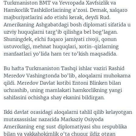
Turkmaniston BMT va Yevropada Xavfsizlik va
Hamkorlik Tashkilotlarining a'zosi. Demak, xalqaro
majburiyatlarini ado etishi kerak, deydi Rud.
Amerikaning Ashgabatdagi bosh diplomati sifatida u
uzviy huquqlarni targ'ib qilishga bel bog'lagan.
Shuningdek, elchi fuqaro jamiyati rivoji, qonun
ustuvorligi, mehnat huquqlari, xotin-qizlarning
manfaatlari yo'lida ham ter to'kish maqsadida.
Bu hafta Turkmaniston Tashqi ishlar vaziri Rashid
Meredov Vashingtonda bo'lib, aloqalarni muhokama
qildi. Meredov Davlat kotibi Entoni Blinken bilan
uchrashib, uning mamlakati hamkorlikning yangi
sahifasini ochishga shay ekanini bildirgan.
Ikki davlat orasidagi aloqalarni tahlil qilib kelayotgan
mutaxassislar nazarida Markaziy Osiyoda
Amerikaning eng sust diplomatiyasi shu respublika
bilan va yakkahokimlik o'ta chuqur ildiz otgan