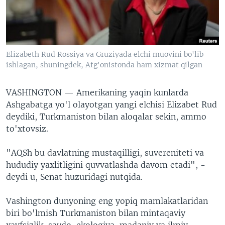
VIDEO
ODNOKLASSNIKI
XABARLAR SURATLARDA
TELEGRAM
TWITTER
Elizabeth Rud Rossiya va Gruziyada elchi muovini bo'lib
SOUNDCLOUD
VOA
ishlagan, shuningdek, Afg'onistonda ham xizmat qilgan
VASHINGTON —
Amerikaning yaqin kunlarda
Ashgabatga yo'l olayotgan yangi elchisi Elizabet Rud
deydiki, Turkmaniston bilan aloqalar sekin, ammo
to'xtovsiz.
"AQSh bu davlatning mustaqilligi, suvereniteti va
hududiy yaxlitligini quvvatlashda davom etadi", -
deydi u, Senat huzuridagi nutqida.
Vashington dunyoning eng yopiq mamlakatlaridan
biri bo'lmish Turkmaniston bilan mintaqaviy
xavfsizlik, savdo, ekologiya, madaniy va ilmiy