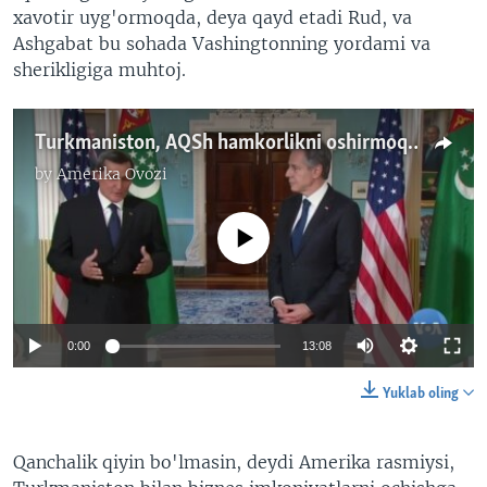
xavotir uyg'ormoqda, deya qayd etadi Rud, va
Ashgabat bu sohada Vashingtonning yordami va
sherikligiga muhtoj.
Turkmaniston, AQSh hamkorlikni oshirmoqchi/Markaziy Osiyodagi diplomatiya
by
Amerika Ovozi
No media source currently available
0:00
13:08
Yuklab oling
Qanchalik qiyin bo'lmasin, deydi Amerika rasmiysi,