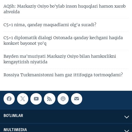
AQSh: Markaziy Osiyo bo'ylab inson huquqlari hamon xarob
ahvolda
C5+1 nima, qanday maqsadlarni olg'a suradi?
C5+1 diplomatik dialogi Ostonada qanday kechgani haqida
konkret bayonot yo'q
Bayden ma'muriyati Markaziy Osiyo bilan hamkorlikni
kengaytirish niyatida
Rossiya Turkmanistonni ham gaz ittifoqiga tortmoqdami?
BO'LIMLAR
MULTIMEDIA