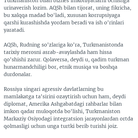
Turkmaniston bilan biznes imkoniyatlarni ochishga
urinaverish lozim. AQSh bilan tijorat, uning fikricha,
bu xalqqa madad bo'ladi, xususan korrupsiyaga
qarshi kurashishda yordam beradi va ish o'rinlari
yaratadi.
AQSh, Rudning so'zlariga ko'ra, Turkmanistonda
tarixiy merosni asrab-avaylashda ham hissa
qo'shishi zarur.
Qolaversa, deydi u, qadim turkman
hunarmandchiligi bor, etnik musiqa va boshqa
durdonalar.
Rossiya singari agressiv davlatlarning bu
mamlakatga ta'sirini ozaytirish uchun ham, deydi
diplomat, Amerika Ashgabatdagi rahbarlar bilan
imkon qadar muloqotda bo'lishi, Turkmaniston
Markaziy Osiyodagi integratsion jarayonlardan ortda
qolmasligi uchun unga turtki berib turishi joiz.