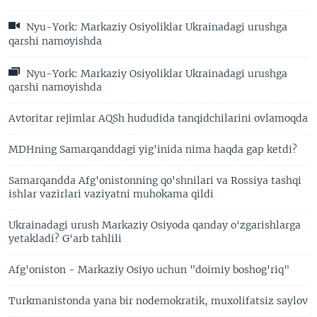
Nyu-York: Markaziy Osiyoliklar Ukrainadagi urushga
qarshi namoyishda
Nyu-York: Markaziy Osiyoliklar Ukrainadagi urushga
qarshi namoyishda
Avtoritar rejimlar AQSh hududida tanqidchilarini ovlamoqda
MDHning Samarqanddagi yig'inida nima haqda gap ketdi?
Samarqandda Afg'onistonning qo'shnilari va Rossiya tashqi
ishlar vazirlari vaziyatni muhokama qildi
Ukrainadagi urush Markaziy Osiyoda qanday o‘zgarishlarga
yetakladi? G‘arb tahlili
Afg'oniston - Markaziy Osiyo uchun "doimiy boshog'riq"
Turkmanistonda yana bir nodemokratik, muxolifatsiz saylov