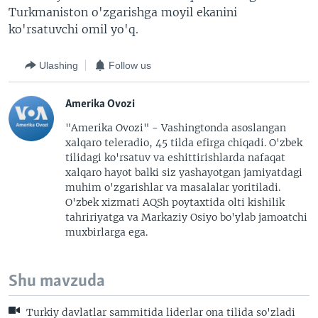
Turkmaniston o'zgarishga moyil ekanini
ko'rsatuvchi omil yo'q.
Ulashing
Follow us
Amerika Ovozi
"Amerika Ovozi" - Vashingtonda asoslangan
xalqaro teleradio, 45 tilda efirga chiqadi. O'zbek
tilidagi ko'rsatuv va eshittirishlarda nafaqat
xalqaro hayot balki siz yashayotgan jamiyatdagi
muhim o'zgarishlar va masalalar yoritiladi.
O'zbek xizmati AQSh poytaxtida olti kishilik
tahririyatga va Markaziy Osiyo bo'ylab jamoatchi
muxbirlarga ega.
Shu mavzuda
Turkiy davlatlar sammitida liderlar ona tilida so'zladi