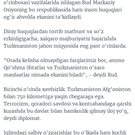
o'rinbosari vazifalarida ishlagan Rud Markaziy
Osiyoning bu respublikasida ham inson huquqlari
og'ir ahvolda ekanini ta'kidlaydi.
Diniy huquqlardan tortib matbuot va so'z
erkinligigacha, xalqaro majburiyatni bajarishda
Turkmaniston jahon miqyosida eng past o'rinlarda.
"Orada kelisha olmaydigan farqlarimiz bor, ammo
Qo'shma Shtatlar va Turkmaniston o'zaro
manfaatlar nimada ekanini biladi", - deydi Rud.
Birinchi o'rinda xavfsizlik. Turkmaniston Afg'oniston
bilan 750 kilometrga yaqin chegaraga ega.
Terrorizm, qoradori savdosi va kontrabandaga qarshi
kurashda bu davlat bilan hamkorlik qilmay iloj yo'q,
deydi diplomat.
Iqlimdagi salbiy o'zgarishlar bu o'lkada ham kuchli