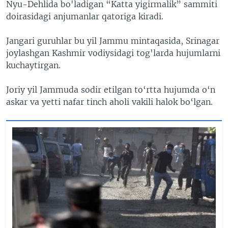
Nyu-Dehlida bo'ladigan “Katta yigirmalik” sammiti
doirasidagi anjumanlar qatoriga kiradi.
Jangari guruhlar bu yil Jammu mintaqasida, Srinagar
joylashgan Kashmir vodiysidagi tog'larda hujumlarni
kuchaytirgan.
Joriy yil Jammuda sodir etilgan to‘rtta hujumda o‘n
askar va yetti nafar tinch aholi vakili halok bo‘lgan.