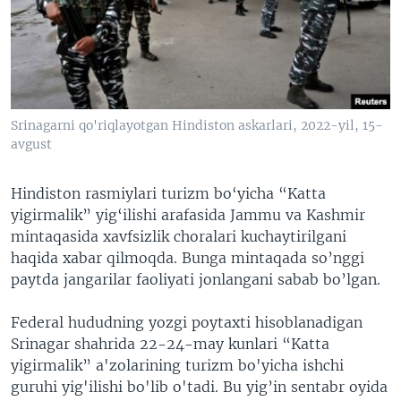
VIDEO
ODNOKLASSNIKI
XABARLAR SURATLARDA
TELEGRAM
TWITTER
SOUNDCLOUD
VOA
Srinagarni qo'riqlayotgan Hindiston askarlari, 2022-yil, 15-
avgust
Hindiston rasmiylari turizm bo‘yicha “Katta
yigirmalik” yig‘ilishi arafasida Jammu va Kashmir
mintaqasida xavfsizlik choralari kuchaytirilgani
haqida xabar qilmoqda. Bunga mintaqada so’nggi
paytda jangarilar faoliyati jonlangani sabab bo’lgan.
Federal hududning yozgi poytaxti hisoblanadigan
Srinagar shahrida 22-24-may kunlari “Katta
yigirmalik” a'zolarining turizm bo'yicha ishchi
guruhi yig'ilishi bo'lib o'tadi. Bu yig’in sentabr oyida