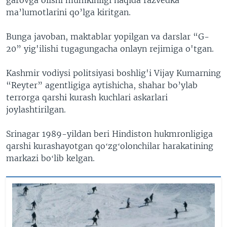
ma’lumotlarini qo’lga kiritgan.
Bunga javoban, maktablar yopilgan va darslar “G-
20” yig'ilishi tugagungacha onlayn rejimiga o'tgan.
Kashmir vodiysi politsiyasi boshlig'i Vijay Kumarning
“Reyter” agentligiga aytishicha, shahar bo’ylab
terrorga qarshi kurash kuchlari askarlari
joylashtirilgan.
Srinagar 1989-yildan beri Hindiston hukmronligiga
qarshi kurashayotgan qoʻzgʻolonchilar harakatining
markazi boʻlib kelgan.