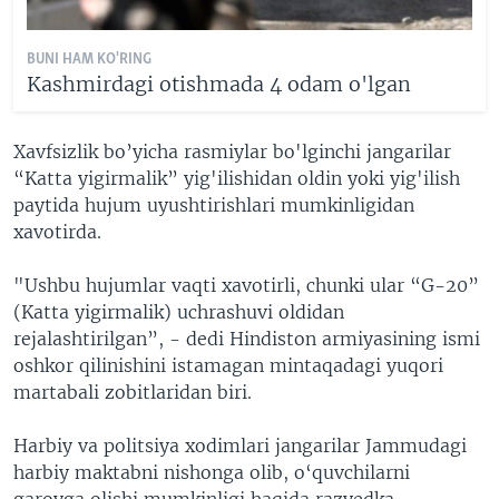
BUNI HAM KO'RING
Kashmirdagi otishmada 4 odam o'lgan
Xavfsizlik bo’yicha rasmiylar bo'lginchi jangarilar
“Katta yigirmalik” yig'ilishidan oldin yoki yig'ilish
paytida hujum uyushtirishlari mumkinligidan
xavotirda.
"Ushbu hujumlar vaqti xavotirli, chunki ular “G-20”
(Katta yigirmalik) uchrashuvi oldidan
rejalashtirilgan”, - dedi Hindiston armiyasining ismi
oshkor qilinishini istamagan mintaqadagi yuqori
martabali zobitlaridan biri.
Harbiy va politsiya xodimlari jangarilar Jammudagi
harbiy maktabni nishonga olib, o‘quvchilarni
garovga olishi mumkinligi haqida razvedka