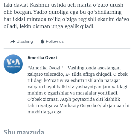
Ikki davlat Kashmir ustida uch marta o’zaro urush
olib borgan. Yadro quroliga ega bu qo'shnilarning
har ikkisi mintaqa to’liq o’ziga tegishli ekanini da'vo
qiladi, lekin qisman unga egalik qiladi.
Ulashing
Follow us
Amerika Ovozi
"Amerika Ovozi" - Vashingtonda asoslangan
xalqaro teleradio, 45 tilda efirga chiqadi. O'zbek
tilidagi ko'rsatuv va eshittirishlarda nafaqat
xalqaro hayot balki siz yashayotgan jamiyatdagi
muhim o'zgarishlar va masalalar yoritiladi.
O'zbek xizmati AQSh poytaxtida olti kishilik
tahririyatga va Markaziy Osiyo bo'ylab jamoatchi
muxbirlarga ega.
Shu mavzuda