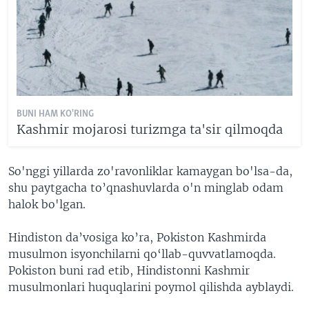
BUNI HAM KO'RING
Kashmir mojarosi turizmga ta'sir qilmoqda
So'nggi yillarda zo'ravonliklar kamaygan bo'lsa-da,
shu paytgacha to’qnashuvlarda o'n minglab odam
halok bo'lgan.
Hindiston da’vosiga ko’ra, Pokiston Kashmirda
musulmon isyonchilarni qo‘llab-quvvatlamoqda.
Pokiston buni rad etib, Hindistonni Kashmir
musulmonlari huquqlarini poymol qilishda ayblaydi.