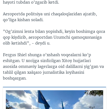
hayoti tubdan o'zgarib ketdi.
Aeroportda politsiya uni chaqaloqlaridan ajratib,
qo’liga kishan soladi.
"Og'zimni lenta bilan yopishdi, keyin boshimga qora
qop kiydirib, aeroportdan Urumchi qamoqxonasiga
olib ketishdi”, - deydi u.
Fergus Shiel shunga o'xshash voqealarni ko’p
eshitgan. U xorijga sizdirilgan Xitoy hujjatlari
asosida ommaviy lagerlarga oid dalillarni yig’gan va
tahlil qilgan xalqaro jurnalistika loyihasini
boshqargan.