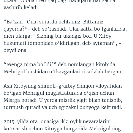
ukalari Mohanned haqidagi haqiqatni haligacha
yashirib keladi.
"Ba'zan "Ona, suratda uchtamiz. Bittamiz
qayerda?”- deb so’rashadi. Ular katta bo'lganlarida,
men ularga:" Sizning bir ukangiz bor. U Xitoy
hukumati tomonidan o'ldirilgan, deb aytaman”, -
deydi ona.
“Menga nima bo'ldi?” deb nomlangan kitobida
Mehrigul boshidan o’tkazganlarini so’zlab bergan.
Asli Xitoyning shimoli-g‘arbiy Shinjon viloyatidan
bo‘lgan Mehrigul magistraturada o’qish uchun
Misrga boradi. U yerda misrlik yigit bilan tanishib,
turmush quradi va uch egizakni dunyoga keltiradi.
2015-yilda ota-onasiga ikki oylik nevaralarini
ko’rsatish uchun Xitoyga borganida Mehrigulning