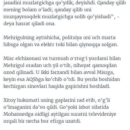
jasadini muzlatgichga qo'ydik, deyishdi. Qanday qilib
mening bolam o'ladi; qanday qilib uni
muzqaymoqdek muzlatgichga solib qo'yishadi”, -
deya hasrat qiladi ona.
Mehrigulning aytishicha, politsiya uni uch marta
hibsga olgan va elektr toki bilan qiynoqqa solgan.
Misr elchixonasi va turmush oʻrtogʻi yordami bilan
Mehrigul oradan uch yil oʻtib, nihoyat qamoqdan
ozod qilinadi. U ikki farzandi bilan avval Misrga,
keyin esa AQShga ko’chib o’tdi. Bu yerda boshidan
kechirgan sinovlari haqida gapirishni boshladi.
Xitoy hukumati uning gaplarini rad etib, o’g’li
o’lmaganini da’vo qildi. Go’yoki isbot sifatida
Mohannedga oidligi aytilgan suratni televideniye
orqali bir necha bor efirga uzatdi.