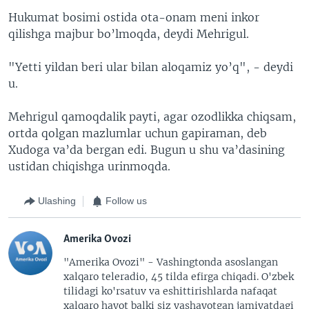
Hukumat bosimi ostida ota-onam meni inkor
qilishga majbur bo’lmoqda, deydi Mehrigul.
"Yetti yildan beri ular bilan aloqamiz yo’q", - deydi
u.
Mehrigul qamoqdalik payti, agar ozodlikka chiqsam,
ortda qolgan mazlumlar uchun gapiraman, deb
Xudoga va’da bergan edi. Bugun u shu va’dasining
ustidan chiqishga urinmoqda.
Ulashing
Follow us
Amerika Ovozi
"Amerika Ovozi" - Vashingtonda asoslangan
xalqaro teleradio, 45 tilda efirga chiqadi. O'zbek
tilidagi ko'rsatuv va eshittirishlarda nafaqat
xalqaro hayot balki siz yashayotgan jamiyatdagi