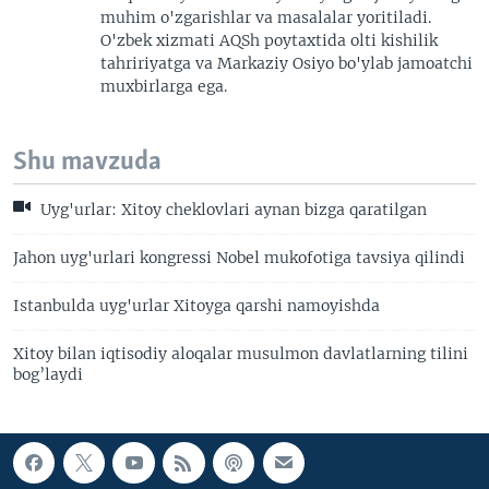
muhim o'zgarishlar va masalalar yoritiladi.
O'zbek xizmati AQSh poytaxtida olti kishilik
tahririyatga va Markaziy Osiyo bo'ylab jamoatchi
muxbirlarga ega.
Shu mavzuda
Uyg'urlar: Xitoy cheklovlari aynan bizga qaratilgan
Jahon uyg'urlari kongressi Nobel mukofotiga tavsiya qilindi
Istanbulda uyg'urlar Xitoyga qarshi namoyishda
Xitoy bilan iqtisodiy aloqalar musulmon davlatlarning tilini
bog’laydi