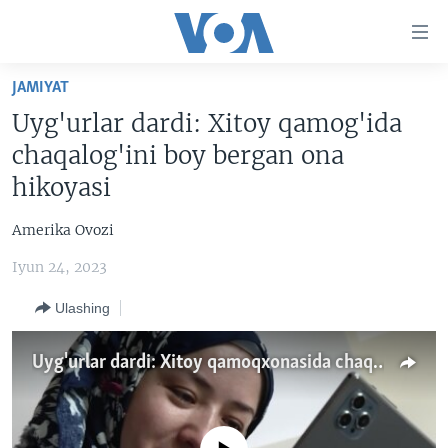
Bosh
sahifaga
boring
Boshiga
JAMIYAT
qayting
BOSH SAHIFA
Uyg'urlar dardi: Xitoy qamog'ida
Qidiruvga
AMERIKA
chaqalog'ini boy bergan ona
o'ting
MARKAZIY OSIYO
hikoyasi
XALQARO
Amerika Ovozi
VATANDOSHLAR
Iyun 24, 2023
MULTIMEDIA
Ulashing
IJTIMOIY TARMOQLAR
AMERIKA MANZARALARI
INGLIZ TILI DARSLARI
XALQARO HAYOT
FACEBOOK
Uyg'urlar dardi: Xitoy qamoqxonasida chaqalog'ini boy bergan ona
EDITORIAL
VASHINGTON CHOYXONASI
YOUTUBE
MOBIL-SALOM!
INSTAGRAM
Learning English