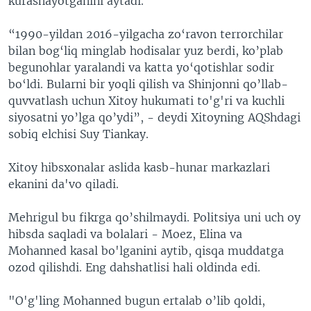
kurashayotganini aytadi.
“1990-yildan 2016-yilgacha zo‘ravon terrorchilar
bilan bog‘liq minglab hodisalar yuz berdi, ko’plab
begunohlar yaralandi va katta yo‘qotishlar sodir
bo‘ldi. Bularni bir yoqli qilish va Shinjonni qo’llab-
quvvatlash uchun Xitoy hukumati to'g'ri va kuchli
siyosatni yo’lga qo’ydi”, - deydi Xitoyning AQShdagi
sobiq elchisi Suy Tiankay.
Xitoy hibsxonalar aslida kasb-hunar markazlari
ekanini da'vo qiladi.
Mehrigul bu fikrga qo’shilmaydi. Politsiya uni uch oy
hibsda saqladi va bolalari - Moez, Elina va
Mohanned kasal bo'lganini aytib, qisqa muddatga
ozod qilishdi. Eng dahshatlisi hali oldinda edi.
"O'g'ling Mohanned bugun ertalab o’lib qoldi,