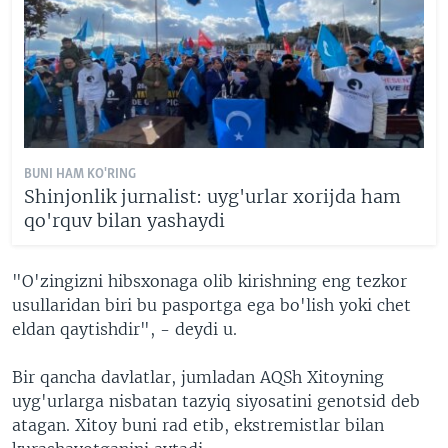
BUNI HAM KO'RING
Shinjonlik jurnalist: uyg'urlar xorijda ham
qo'rquv bilan yashaydi
"O'zingizni hibsxonaga olib kirishning eng tezkor
usullaridan biri bu pasportga ega bo'lish yoki chet
eldan qaytishdir", - deydi u.
Bir qancha davlatlar, jumladan AQSh Xitoyning
uyg'urlarga nisbatan tazyiq siyosatini genotsid deb
atagan. Xitoy buni rad etib, ekstremistlar bilan