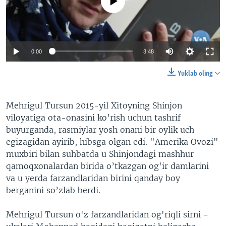
No media source currently available
VIDEO
ODNOKLASSNIKI
XABARLAR SURATLARDA
TELEGRAM
TWITTER
0:00
3:48
SOUNDCLOUD
VOA
Yuklab oling
Mehrigul Tursun 2015-yil Xitoyning Shinjon
viloyatiga ota-onasini ko’rish uchun tashrif
buyurganda, rasmiylar yosh onani bir oylik uch
egizagidan ayirib, hibsga olgan edi. "Amerika Ovozi"
muxbiri bilan suhbatda u Shinjondagi mashhur
qamoqxonalardan birida o’tkazgan og'ir damlarini
va u yerda farzandlaridan birini qanday boy
berganini so’zlab berdi.
Mehrigul Tursun o'z farzandlaridan og'riqli sirni -