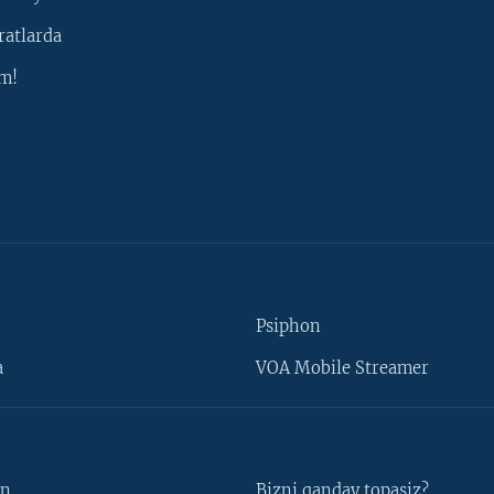
ratlarda
m!
Psiphon
a
VOA Mobile Streamer
un
Bizni qanday topasiz?