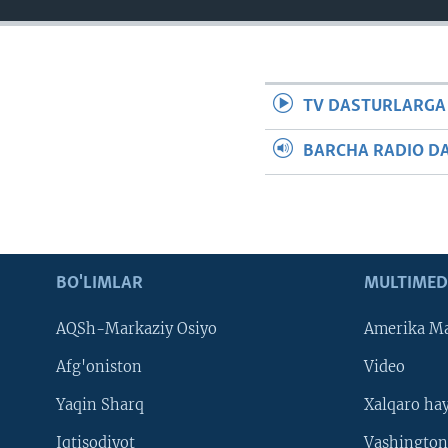
TV DASTURLARGA
BARCHA RADIO D
BO'LIMLAR
MULTIMED
AQSh-Markaziy Osiyo
Amerika Ma
Afg'oniston
Video
Yaqin Sharq
Xalqaro ha
Iqtisodiyot
Vashington