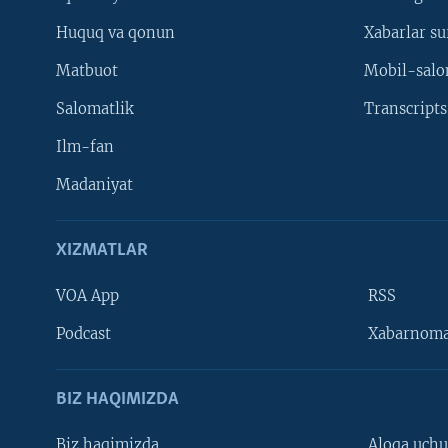
Huquq va qonun
Xabarlar su
Matbuot
Mobil-salo
Salomatlik
Transcripts
Ilm-fan
Madaniyat
XIZMATLAR
VOA App
RSS
Learning English
Podcast
Xabarnom
BIZ HAQIMIZDA
Biz haqimizda
Aloqa uch