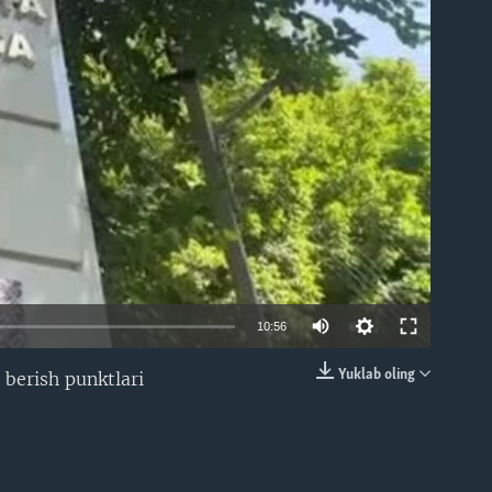
able
10:56
Yuklab oling
 berish punktlari
EMBED