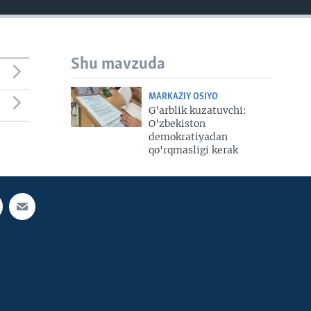
Shu mavzuda
MARKAZIY OSIYO
G'arblik kuzatuvchi:
O'zbekiston
demokratiyadan
qo'rqmasligi kerak