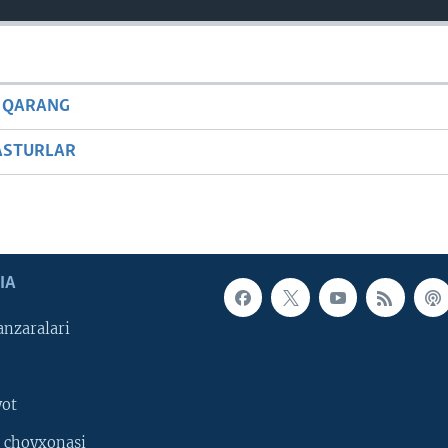
 QARANG
ASTURLAR
IA
nzaralari
yot
 choyxonasi