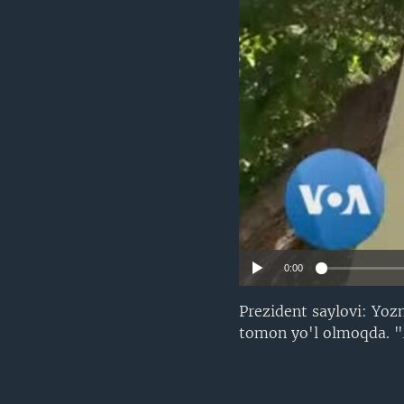
VIDEO
ODNOKLASSNIKI
XABARLAR SURATLARDA
TELEGRAM
TWITTER
SOUNDCLOUD
0:00
Prezident saylovi: Yozn
tomon yo'l olmoqda. "