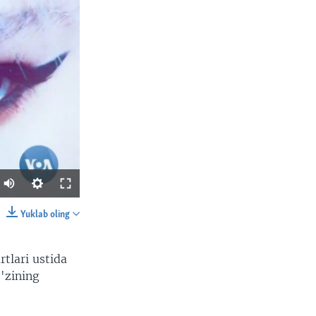
Yuklab oling
SHARE
rtlari ustida
o'zining