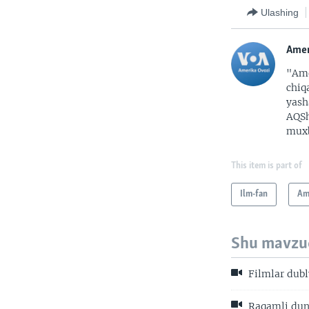
Ulashing
Amer
"Ame
chiq
yash
AQSh
muxb
This item is part of
Ilm-fan
Am
Shu mavzu
Filmlar dubl
Raqamli du