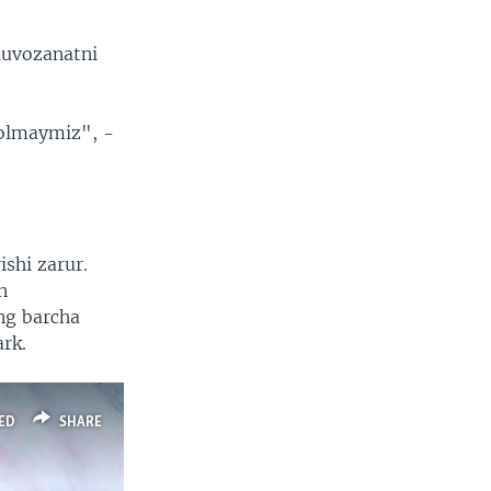
muvozanatni
a olmaymiz", -
ishi zarur.
n
ng barcha
ark.
ED
SHARE