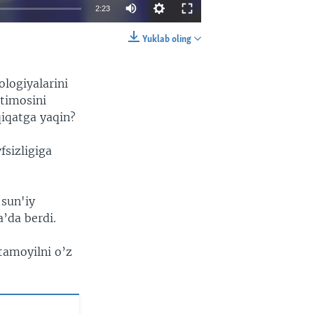
2:23
Yuklab oling
EMBED
SHARE
ologiyalarini
ltimosini
qiqatga yaqin?
sizligiga
sun'iy
a’da berdi.
tamoyilni o’z