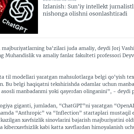
Izlanish: Sun'iy intellekt jurnalist
nishonga olishni osonlashtiradi
 majburiyatlarning ba'zilari juda amaliy, deydi Jorj Vas
ng Muhandislik va amaliy fanlar fakulteti professori Deyv
a til modellari yaratgan mahsulotlarga belgi qo'yish te
on. Bu belgi haqiqatni tekshirishda odamlar uchun manba
u asosli manbadanmi yoki qayerdan olinganini”, - deydi p
logiya giganti, jumladan, “ChatGPT”ni yaratgan “OpenA
amda “Anthropic” va “Inflection” startaplari mustaqil e
azilgan xavfsizlik sinovlarini bajarish majburiyatini old
va kiberxavfsizlik kabi katta xavflardan himoyalanish uc