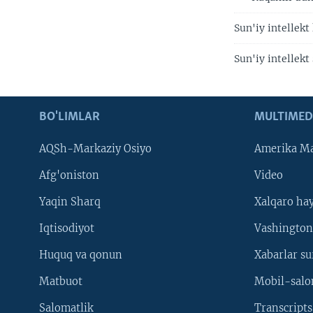
Sun'iy intellek
Sun'iy intellek
BO'LIMLAR
MULTIMED
AQSh-Markaziy Osiyo
Amerika Ma
Afg'oniston
Video
Yaqin Sharq
Xalqaro ha
Iqtisodiyot
Vashington
Huquq va qonun
Xabarlar su
Matbuot
Mobil-salo
Salomatlik
Transcripts