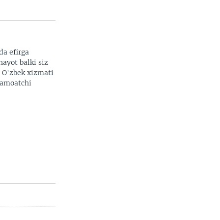
width
px
da efirga
hayot balki siz
. O'zbek xizmati
 jamoatchi