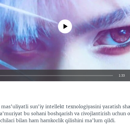
No media source currently available
1:33
EMBED
as'uliyatli sun'iy intellekt texnologiyasini yaratish sha
a'muriyat bu sohani boshqarish va rivojlantirish uchun 
qchilari bilan ham hamkorlik qilishini ma’lum qildi.