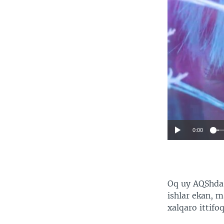
0:00
Oq uy AQShda m
ishlar ekan, m
xalqaro ittifo