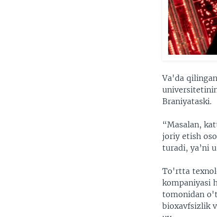
Va'da qilingan
universitetini
Braniyataski.
“Masalan, katt
joriy etish os
turadi, ya’ni 
To'rtta texno
kompaniyasi h
tomonidan o'tk
bioxavfsizlik 