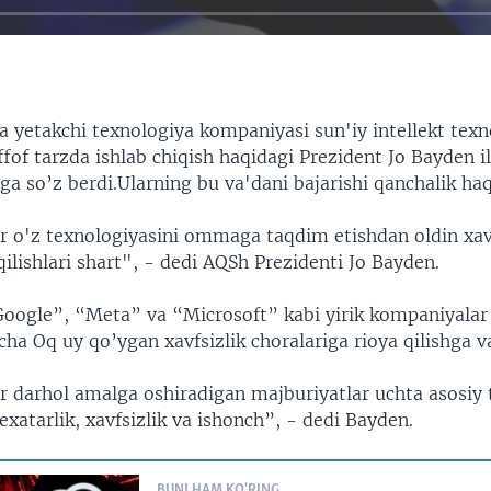
a yetakchi texnologiya kompaniyasi sun'iy intellekt texn
ffof tarzda ishlab chiqish haqidagi Prezident Jo Bayden i
ga so’z berdi.Ularning bu va'dani bajarishi qanchalik ha
 o'z texnologiyasini ommaga taqdim etishdan oldin xavf
qilishlari shart", - dedi AQSh Prezidenti Jo Bayden.
ogle”, “Meta” va “Microsoft” kabi yirik kompaniyalar 
icha Oq uy qo’ygan xavfsizlik choralariga rioya qilishga v
 darhol amalga oshiradigan majburiyatlar uchta asosiy 
bexatarlik, xavfsizlik va ishonch”, - dedi Bayden.
BUNI HAM KO'RING