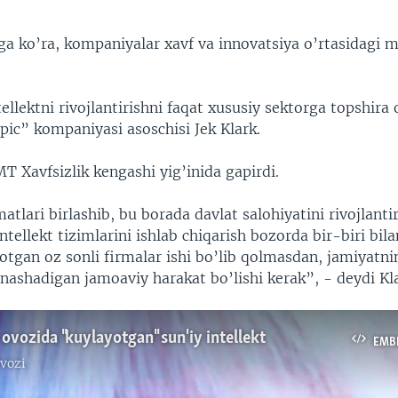
ga ko’ra, kompaniyalar xavf va innovatsiya o’rtasidagi 
tellektni rivojlantirishni faqat xususiy sektorga topshir
pic” kompaniyasi asoschisi Jek Klark.
 Xavfsizlik kengashi yig’inida gapirdi.
lari birlashib, bu borada davlat salohiyatini rivojlantir
intellekt tizimlarini ishlab chiqarish bozorda bir-biri bila
otgan oz sonli firmalar ishi bo’lib qolmasdan, jamiyatni
nashadigan jamoaviy harakat bo’lishi kerak”, - deydi Kl
ovozida "kuylayotgan" sun'iy intellekt
EMB
vozi