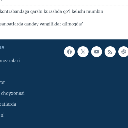
t kontrabandaga qarshi kurashda qo'l kelishi mumkin
t sanoatlarda qanday yangiliklar qilmoqda?
IA
nzaralari
yot
 choyxonasi
ratlarda
m!