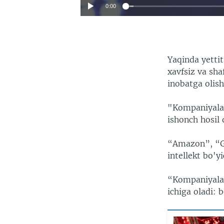
0:00
Yaqinda yettit
xavfsiz va sha
inobatga olish
"Kompaniyalar
ishonch hosil 
“Amazon”, “Go
intellekt bo'y
“Kompaniyalar
ichiga oladi: 