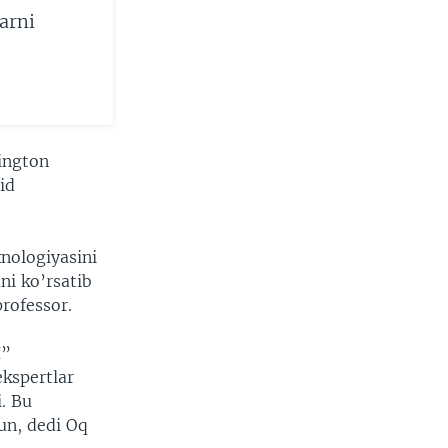
larni
hington
id
xnologiyasini
ni ko’rsatib
rofessor.
I”
kspertlar
i. Bu
hun, dedi Oq