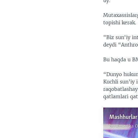
uy.
Mutaxassislar
topishi kerak.
"Biz sun'iy in
deydi “Anthro
Bu haqda u BMT
“Dunyo hukumat
Kuchli sun’iy 
raqobatlashay
qatlamlari qat
Mashhurlar 
by
Amerika O