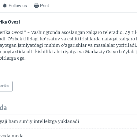
Follow us
Print
ika Ovozi
rika Ovozi" - Vashingtonda asoslangan xalqaro teleradio, 45 til
adi. O'zbek tilidagi ko'rsatuv va eshittirishlarda nafaqat xalqaro 
ayotgan jamiyatdagi muhim o'zgarishlar va masalalar yoritiladi
 poytaxtida olti kishilik tahririyatga va Markaziy Osiyo bo'ylab
irlarga ega.
erika
da
yaji ham sun'iy intellektga yuklanadi
nyoda moda