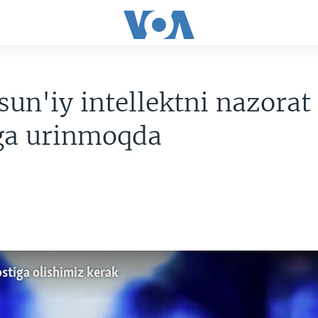
sun'iy intellektni nazorat
hga urinmoqda
ostiga olishimiz kerak