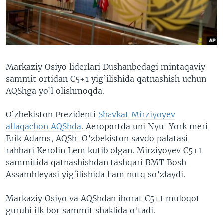
VIDEO
ODNOKLASSNIKI
XABARLAR SURATLARDA
TELEGRAM
TWITTER
SOUNDCLOUD
VOA
Markaziy Osiyo liderlari Dushanbedagi mintaqaviy
sammit ortidan C5+1 yig’ilishida qatnashish uchun
AQShga yo`l olishmoqda.
O`zbekiston Prezidenti
Shavkat Mirziyoyev
allaqachon AQShda
. Aeroportda uni Nyu-York meri
Erik Adams, AQSh-O’zbekiston savdo palatasi
rahbari Kerolin Lem kutib olgan. Mirziyoyev C5+1
sammitida qatnashishdan tashqari BMT Bosh
Assambleyasi yig´ilishida ham nutq so’zlaydi.
Markaziy Osiyo va AQShdan iborat C5+1 muloqot
guruhi ilk bor sammit shaklida o'tadi.