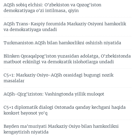
AQSh sobiq elchisi: O'zbekiston va Qozog'iston
demokratiyaga o'zi intilmasa, qiyin
AQSh Trans-Kaspiy forumida Markaziy Osiyoni hamkorlik
va demokratiyaga undadi
Turkmaniston AQSh bilan hamkorlikni oshirish niyatida
Blinken Qoraqalpog'iston yuzasidan adolatga, O'zbekistonda
matbuot erkinligi va demokratik islohotlarga undadi
C5+1: Markaziy Osiyo-AQSh orasidagi bugungi nozik
masalalar
AQSh-Qirg'iziston: Vashingtonda yillik muloqot
C5+1 diplomatik dialogi Ostonada qanday kechgani haqida
konkret bayonot yo'q
Bayden ma'muriyati Markaziy Osiyo bilan hamkorlikni
kengaytirish niyatida