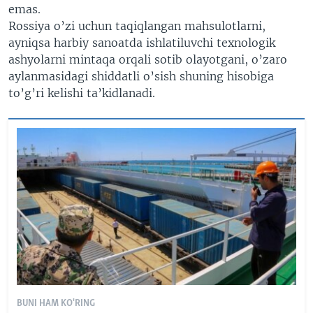
emas.
Rossiya o’zi uchun taqiqlangan mahsulotlarni,
ayniqsa harbiy sanoatda ishlatiluvchi texnologik
ashyolarni mintaqa orqali sotib olayotgani, o’zaro
aylanmasidagi shiddatli o’sish shuning hisobiga
to’g’ri kelishi ta’kidlanadi.
BUNI HAM KO'RING