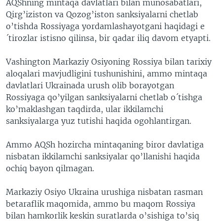
AQShning mintaqa davlatlari bilan munosabatlari,
Qirg’iziston va Qozog’iston sanksiyalarni chetlab
o’tishda Rossiyaga yordamlashayotgani haqidagi e
´tirozlar istisno qilinsa, bir qadar iliq davom etyapti.
Vashington Markaziy Osiyoning Rossiya bilan tarixiy
aloqalari mavjudligini tushunishini, ammo mintaqa
davlatlari Ukrainada urush olib borayotgan
Rossiyaga qo’yilgan sanksiyalarni chetlab o´tishga
ko’maklashgan taqdirda, ular ikkilamchi
sanksiyalarga yuz tutishi haqida ogohlantirgan.
Ammo AQSh hozircha mintaqaning biror davlatiga
nisbatan ikkilamchi sanksiyalar qo’llanishi haqida
ochiq bayon qilmagan.
Markaziy Osiyo Ukraina urushiga nisbatan rasman
betaraflik maqomida, ammo bu maqom Rossiya
bilan hamkorlik keskin suratlarda o’sishiga to’siq