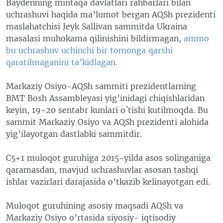
Baydenning mintaqa davlatlari rahbarlari bilan
uchrashuvi haqida ma’lumot bergan AQSh prezidenti
maslahatchisi Jeyk Sallivan sammitda Ukraina
masalasi muhokama qilinishini bildirmagan,
ammo
bu uchrashuv uchinchi bir tomonga qarshi
qaratilmaganini ta’kidlagan.
Markaziy Osiyo-AQSh sammiti prezidentlarning
BMT Bosh Assambleyasi yig’inidagi chiqishlaridan
keyin, 19-20 sentabr kunlari o´tishi kutilmoqda. Bu
sammit Markaziy Osiyo va AQSh prezidenti alohida
yig’ilayotgan dastlabki sammitdir.
C5+1 muloqot guruhiga 2015-yilda asos solinganiga
qaramasdan, mavjud uchrashuvlar asosan tashqi
ishlar vazirlari darajasida o’tkazib kelinayotgan edi.
Muloqot guruhining asosiy maqsadi AQSh va
Markaziy Osiyo o’rtasida siyosiy- iqtisodiy