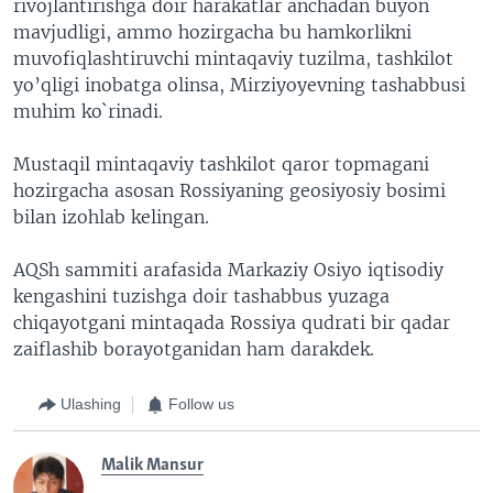
rivojlantirishga doir harakatlar anchadan buyon
mavjudligi, ammo hozirgacha bu hamkorlikni
muvofiqlashtiruvchi mintaqaviy tuzilma, tashkilot
yo’qligi inobatga olinsa, Mirziyoyevning tashabbusi
muhim ko`rinadi.
Mustaqil mintaqaviy tashkilot qaror topmagani
hozirgacha asosan Rossiyaning geosiyosiy bosimi
bilan izohlab kelingan.
AQSh sammiti arafasida Markaziy Osiyo iqtisodiy
kengashini tuzishga doir tashabbus yuzaga
chiqayotgani mintaqada Rossiya qudrati bir qadar
zaiflashib borayotganidan ham darakdek.
Ulashing
Follow us
Malik Mansur