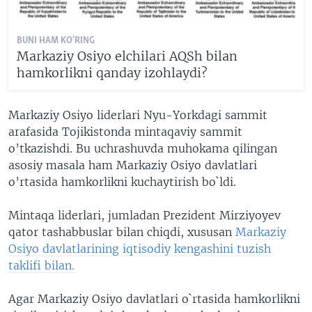
BUNI HAM KO'RING
Markaziy Osiyo elchilari AQSh bilan
hamkorlikni qanday izohlaydi?
Markaziy Osiyo liderlari Nyu-Yorkdagi sammit
arafasida Tojikistonda mintaqaviy sammit
o’tkazishdi. Bu uchrashuvda muhokama qilingan
asosiy masala ham Markaziy Osiyo davlatlari
o’rtasida hamkorlikni kuchaytirish bo`ldi.
Mintaqa liderlari, jumladan Prezident Mirziyoyev
qator tashabbuslar bilan chiqdi, xususan
Markaziy
Osiyo davlatlarining iqtisodiy kengashini tuzish
taklifi bilan.
Agar Markaziy Osiyo davlatlari o`rtasida hamkorlikni