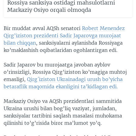
Rossiya sanksiya ostidagi mahsulotlarni
Markaziy Osiyo orqali olmoqda
Bir muddat avval AQSh senatori
Robert Menendez
Qirg’iziston prezidenti Sadir Japarovga murojaat
bilan chiqqan
, sanksiyalarni aylanishda Rossiyaga
ko’maklashish oqibatlaridan ogohlantirgan edi.
Sadir Japarov bu murojaatga javoban ayblov
o’rinsizligi, Rossiya Qirg’iziston ko’magiga muhtoj
emasligi,
Qirg´iziston Ukrainadagi urush bo’yicha
betaraflik maqomida ekanligini ta’kidlagan edi.
Markaziy Osiyo va AQSh prezidentlari sammitida
Ukraina urushi bilan bog’liq vaziyat, jumladan,
sanksiyalar tartibini saqlash masalasi muhokama
qilinishi to’g’risida biror ma’lumot yo’q.