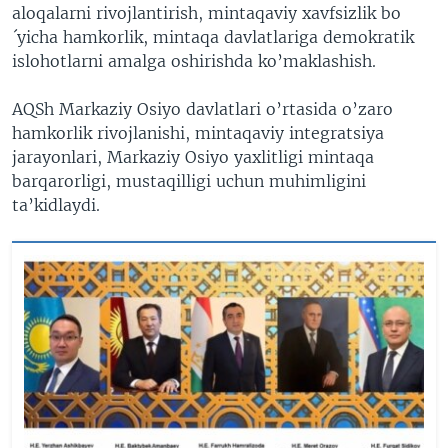
aloqalarni rivojlantirish, mintaqaviy xavfsizlik bo
´yicha hamkorlik, mintaqa davlatlariga demokratik
islohotlarni amalga oshirishda ko’maklashish.
AQSh Markaziy Osiyo davlatlari o’rtasida o’zaro
hamkorlik rivojlanishi, mintaqaviy integratsiya
jarayonlari, Markaziy Osiyo yaxlitligi mintaqa
barqarorligi, mustaqilligi uchun muhimligini
ta’kidlaydi.