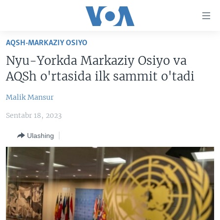
Bosh
sahifaga
boring
Boshiga
AQSH-MARKAZIY OSIYO
qayting
BOSH SAHIFA
Nyu-Yorkda Markaziy Osiyo va
Qidiruvga
AMERIKA
AQSh o'rtasida ilk sammit o'tadi
o'ting
MARKAZIY OSIYO
Malik Mansur
XALQARO
Sentabr 18, 2023
VATANDOSHLAR
Ulashing
MULTIMEDIA
IJTIMOIY TARMOQLAR
AMERIKA MANZARALARI
INGLIZ TILI DARSLARI
XALQARO HAYOT
FACEBOOK
EDITORIAL
VASHINGTON CHOYXONASI
YOUTUBE
MOBIL-SALOM!
INSTAGRAM
Learning English