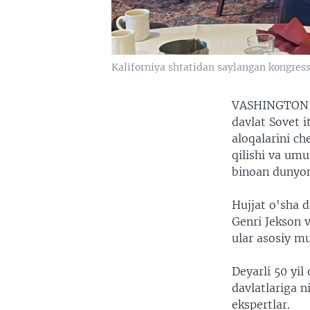
Kaliforniya shtatidan saylangan kongre
VASHINGTO
davlat Sovet i
aloqalarini c
qilishi va umu
binoan dunyoni
Hujjat o'sha 
Genri Jekson 
ular asosiy mu
Deyarli 50 yil
davlatlariga 
ekspertlar.