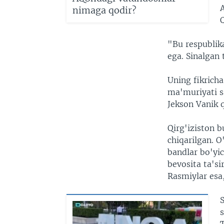
nimaga qodir?
"Bu respublika
ega. Sinalgan
Uning fikricha
ma'muriyati s
Jekson Vanik q
Qirg'iziston b
chiqarilgan. 
bandlar bo'yic
bevosita ta'si
Rasmiylar esa,