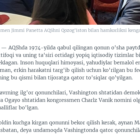
ssmen Jimmi Panetta AQShni Qozog'iston bilan hamkorlikni keng
N —
AQShda 1974-yilda qabul qilingan qonun o'sha payt
ttifoqi va uning ta'siri ortidagi yopiq iqtisodiy tizimlar 
heklagan. Inson huquqlari himoyasi, yahudiylar bemalol e
man, erkin harakatni targ'ib qilish uchun ko'rilgan bu f
ng bu qismi bilan tijoratga qator to'siqlar qo'yilgan.
davrning ilg'or qonunchilari, Vashington shtatidan demo
va Ogayo shtatidan kongressmen Charlz Vanik nomini ol
alliflar bo'lgan.
 oldin kuchga kirgan qonunni bekor qilish kerak, aynan M
nisbatan, deya undamoqda Vashingtonda qator qonunchil