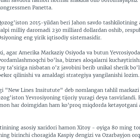
bilan savdoni hamon normal shaklda olib borolmayapsiz"
kongressmen Panetta.
ozog'iston 2015-yildan beri Jahon savdo tashkilotining a'
alpi milliy daromadi 230 milliard dollardan oshib, respu
siyoning eng yirik iqtisodiy sistemasidir.
ki, agar Amerika Markaziy Osiyoda va butun Yevrosiyoda
yordamlashmoqchi bo'lsa, biznes aloqalarni kuchaytirish
oy ta'siriga nisbatan o'z javobini berib unikal sherik bo'l
ekor qilinishi va amaldagi strategiya yangilanishi lozim.
i "New Lines Insitutute" deb nomlangan tahlil markazi
og'iston Yevrosiyoning tijoriy yuragi deya tasvirlandi. 
omon har doimgidan ham ko'proq miqdorda ketayotgani a
tinining asosiy xaridori hamon Xitoy - oyiga 80 ming to
ilning birinchi choragida Kaspiy dengizi va Ozarbayjon or