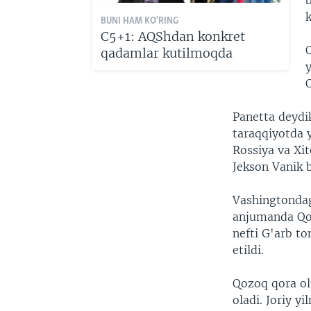
BUNI HAM KO'RING
C5+1: AQShdan konkret
Q
qadamlar kutilmoqda
y
O
Panetta deydi
taraqqiyotda 
Rossiya va Xit
Jekson Vanik b
Vashingtondag
anjumanda Qoz
nefti G'arb t
etildi.
Qozoq qora ol
oladi. Joriy y