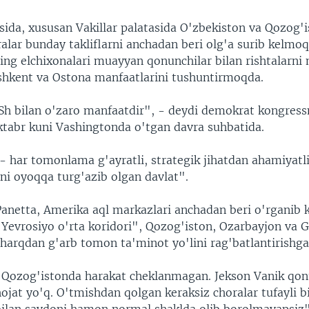
ida, xususan Vakillar palatasida O'zbekiston va Qozog'i
ralar bunday takliflarni anchadan beri olg'a surib kelmo
ning elchixonalari muayyan qonunchilar bilan rishtalarn
oshkent va Ostona manfaatlarini tushuntirmoqda.
Sh bilan o'zaro manfaatdir", - deydi demokrat kongre
ktabr kuni Vashingtonda o'tgan davra suhbatida.
- har tomonlama g'ayratli, strategik jihatdan ahamiyatli
ini oyoqqa turg'azib olgan davlat".
Panetta, Amerika aql markazlari anchadan beri o'rganib 
Yevrosiyo o'rta koridori", Qozog'iston, Ozarbayjon va G
sharqdan g'arb tomon ta'minot yo'lini rag'batlantirish
"Qozog'istonda harakat cheklanmagan. Jekson Vanik qon
ojat yo'q. O'tmishdan qolgan keraksiz choralar tufayli b