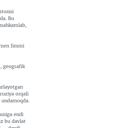
stonni
qda. Bu
i mahkamlab,
ssmen Jimmi
, geografik
kelayotgan
ruziya orqali
ga undamoqda.
uniga endi
iz bu davlat