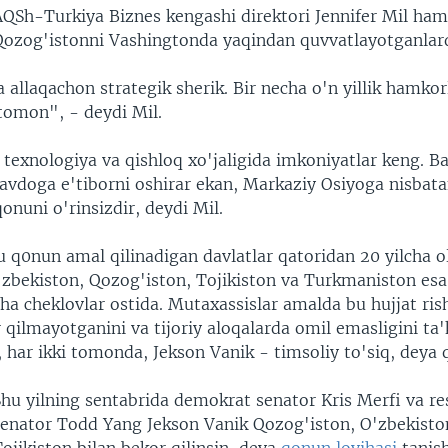
AQSh-Turkiya Biznes kengashi direktori Jennifer Mil ham
Qozog'istonni Vashingtonda yaqindan quvvatlayotganlar
 allaqachon strategik sherik. Bir necha o'n yillik hamkorl
 tomon", - deydi Mil.
 texnologiya va qishloq xo'jaligida imkoniyatlar keng. B
avdoga e'tiborni oshirar ekan, Markaziy Osiyoga nisbata
onuni o'rinsizdir, deydi Mil.
u q0nun amal qilinadigan davlatlar qatoridan 20 yilcha o
O'zbekiston, Qozog'iston, Tojikiston va Turkmaniston e
ha cheklovlar ostida. Mutaxassislar amalda bu hujjat ris
r qilmayotganini va tijoriy aloqalarda omil emasligini ta'
 har ikki tomonda, Jekson Vanik - timsoliy to'siq, deya 
Shu yilning sentabrida demokrat senator Kris Merfi va re
senator Todd Yang Jekson Vanik Qozog'iston, O'zbekisto