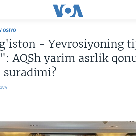
Y OSIYO
'iston - Yevrosiyoning ti
": AQSh yarim asrlik qon
 suradimi?
ova