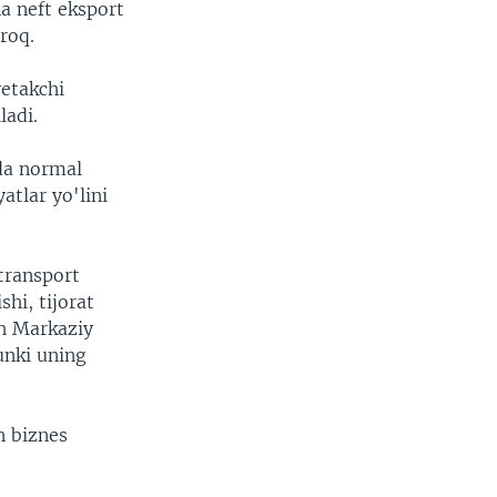
a neft eksport
proq.
yetakchi
ladi.
da normal
tlar yo'lini
 transport
shi, tijorat
Sh Markaziy
unki uning
n biznes