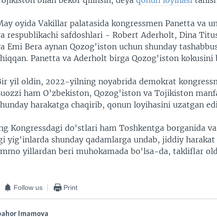
ojikiston bilan bekor qilinsin, deya
qonun loyihasi
tanis
May oyida Vakillar palatasida kongressmen Panetta va u
a respublikachi safdoshlari - Robert Aderholt, Dina Titu
va Emi Bera aynan Qozog'iston uchun shunday tashabbus
chiqqan. Panetta va Aderholt birga Qozog'iston kokusini 
Bir yil oldin, 2022-yilning noyabrida demokrat kongre
Suozzi ham O'zbekiston, Qozog'iston va Tojikiston manf
shunday harakatga chaqirib, qonun loyihasini uzatgan edi
ng Kongressdagi do'stlari ham Toshkentga borganida va
i yig'inlarda shunday qadamlarga undab, jiddiy harakat
 Ammo yillardan beri muhokamada bo'lsa-da, takliflar ol
Follow us
Print
bahor Imamova