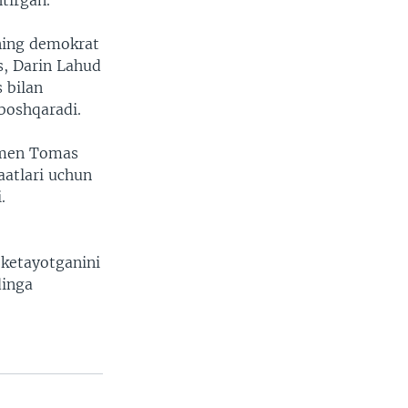
htirgan.
ning demokrat
s, Darin Lahud
 bilan
boshqaradi.
ssmen Tomas
aatlari uchun
.
 ketayotganini
dinga