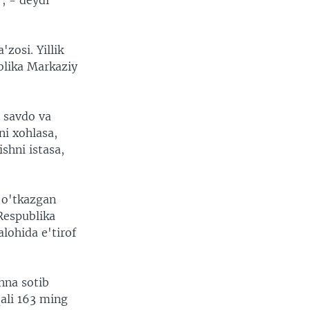
, - deydi
zosi. Yillik
blika Markaziy
 savdo va
ni xohlasa,
ishni istasa,
 o'tkazgan
Respublika
lohida e'tirof
nna sotib
qali 163 ming