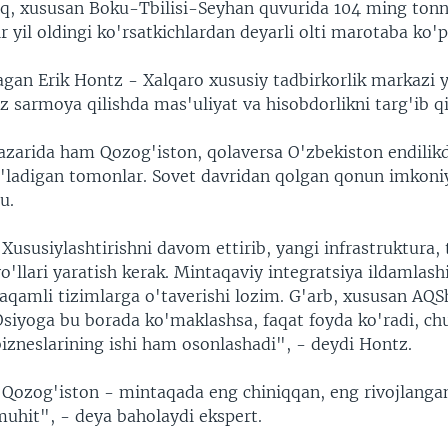
q, xususan Boku-Tbilisi-Seyhan quvurida 104 ming tonn
ir yil oldingi ko'rsatkichlardan deyarli olti marotaba ko'
agan Erik Hontz - Xalqaro xususiy tadbirkorlik markazi 
z sarmoya qilishda mas'uliyat va hisobdorlikni targ'ib qi
azarida ham Qozog'iston, qolaversa O'zbekiston endilik
o'ladigan tomonlar. Sovet davridan qolgan qonun imkoniya
u.
Xususiylashtirishni davom ettirib, yangi infrastruktura,
o'llari yaratish kerak. Mintaqaviy integratsiya ildamlashi
raqamli tizimlarga o'taverishi lozim. G'arb, xususan AQ
Osiyoga bu borada ko'maklashsa, faqat foyda ko'radi, ch
bizneslarining ishi ham osonlashadi", - deydi Hontz.
"Qozog'iston - mintaqada eng chiniqqan, eng rivojlanga
muhit", - deya baholaydi ekspert.