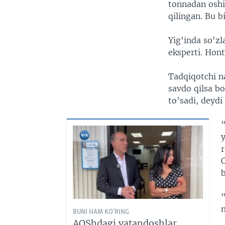
tonnadan oshi
qilingan. Bu b
Yig'inda so'zl
eksperti. Hont
Tadqiqotchi n
savdo qilsa b
to'sadi, deydi 
"
y
BUNI HAM KO'RING
AQShdagi vatandoshlar