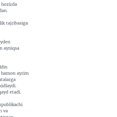
 hozirda
dan.
ik tajribasiga
ayden
n ayniqsa
ldin
sa hamon ayrim
htalarga
kidlaydi.
qayd etadi.
spublikachi
n va