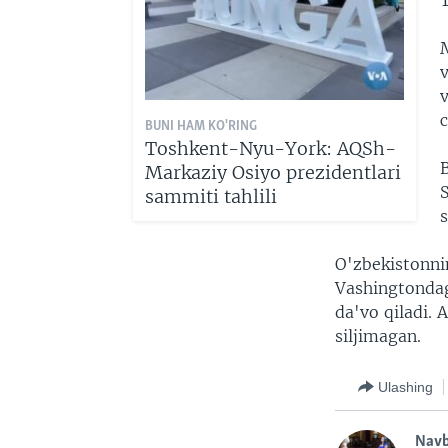
T
v
BUNI HAM KO'RING
Toshkent-Nyu-York: AQSh-
Markaziy Osiyo prezidentlari
sammiti tahlili
O'zbekistonni
Vashingtondag
da'vo qiladi.
siljimagan.
Ulashing
Nav