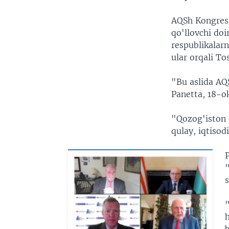
AQSh Kongress
qo'llovchi doi
respublikalar
ular orqali T
"Bu aslida AQ
Panetta, 18-o
"Qozog'iston 
qulay, iqtisod
"
h