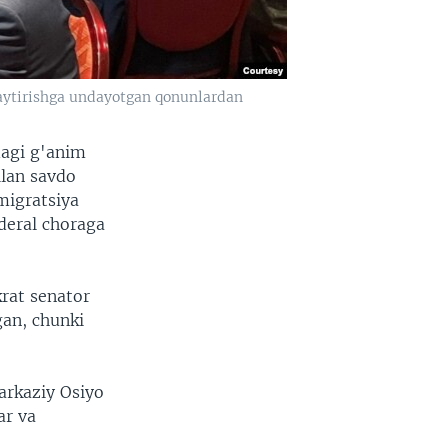
aytirishga undayotgan qonunlardan
dagi g'anim
bilan savdo
migratsiya
ederal choraga
krat senator
gan, chunki
arkaziy Osiyo
ar va