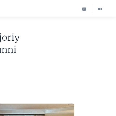
joriy
unni