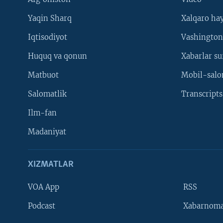
Yaqin Sharq
Xalqaro ha
Iqtisodiyot
Vashington
Huquq va qonun
Xabarlar su
Matbuot
Mobil-salo
Salomatlik
Transcripts
Ilm-fan
Madaniyat
XIZMATLAR
VOA App
RSS
Learning English
Podcast
Xabarnom