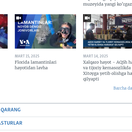
muzeyida yangi ko’rga
MART 15, 2025
MART 14, 2025
Florida lamantinlari
Xalqaro hayot - AQSh h
hayotidan lavha
va tijoriy kemasozlikda
Xitoyga yetib olishga h
qilyapti
Barcha da
 QARANG
ASTURLAR