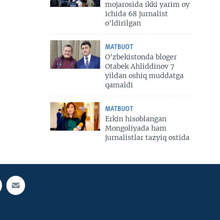
mojarosida ikki yarim oy
ichida 68 jurnalist
o'ldirilgan
MATBUOT
O'zbekistonda bloger
Otabek Ahliddinov 7
yildan oshiq muddatga
qamaldi
MATBUOT
Erkin hisoblangan
Mongoliyada ham
jurnalistlar tazyiq ostida