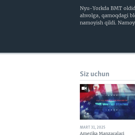
Nyu-Yorkda BMT oldida 
ahvolga, qamoqdagi blo
namoyish qildi. Namoy
Siz uchun
MART 31, 2025
Amerika Manzaralari