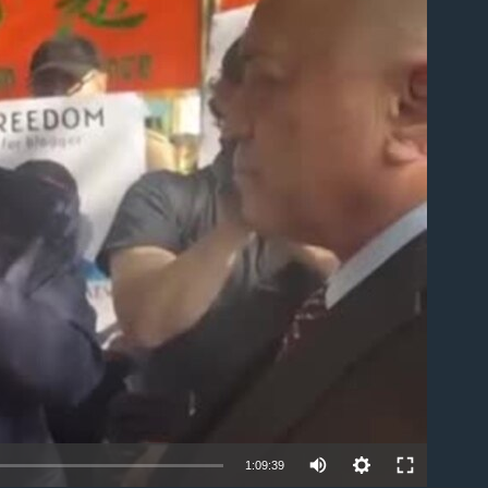
able
1:09:39