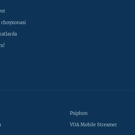
yot
 choyxonasi
ratlarda
m!
Psiphon
a
VOA Mobile Streamer