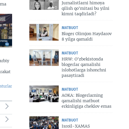
Jurnalistlarni himoya
zma
qilish qo'mitasi bu yilni
kimni taqdirladi?
MATBUOT
Bloger Olimjon Haydarov
8 yilga qamaldi
MATBUOT
HRW: O'zbekistonda
arbiy
blogerlar qamalishi
islohotlarga ishonchni
arakat
pasaytiradi
sturlar
MATBUOT
AOKA: Blogerlarning
qamalishi matbuot
erkinligiga cheklov emas
MATBUOT
Isroil-XAMAS