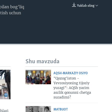
Yuklab oling
ilan bog’liq
EMBED
atish uchun
Shu mavzuda
AQSH-MARKAZIY OSIYO
"Qozog'iston -
Yevrosiyoning tijoriy
yuragi": AQSh yarim
asrlik qonunni chetga
suradimi?
MATBUOT
hlari