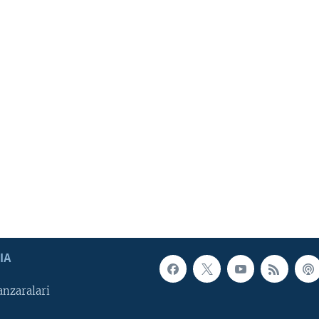
IA
nzaralari