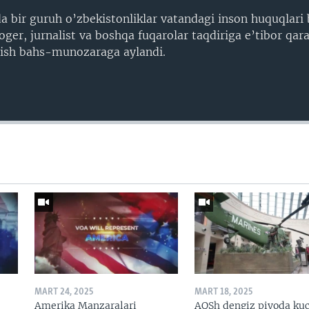
bir guruh o’zbekistonliklar vatandagi inson huquqlari b
ger, jurnalist va boshqa fuqarolar taqdiriga e’tibor qar
ish bahs-munozaraga aylandi.
MART 24, 2025
MART 18, 2025
Amerika Manzaralari
AQSh dengiz piyoda kuc