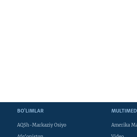
BO'LIMLAR
MULTIMED
AQSh-Markaziy Osiyo
Amerika Ma
Afg'oniston
Video