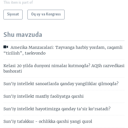
This item is part of
Siyosat
Oq uy va Kongress
Shu mavzuda
Amerika Manzaralari: Tayvanga harbiy yordam, raqamli
“tirilish”, taekvondo
Kelasi 20 yilda dunyoni nimalar kutmoqda? AQSh razvedkasi
bashorati
Sun'iy intellekt sanoatlarda qanday yangiliklar qilmoqda?
Sun'iy intellekt maxfiy faoliyatga qarshi
Sun'iy intellekt hayotimizga qanday ta'sir ko'rsatadi?
Sun'iy tafakkur - ochlikka qarshi yangi qurol