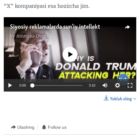
“X” kompaniyasi esa hozircha jim.
Siyosiy reklamalarda sun'iy intellekt
by
Amerika Ovozi
No media source currently available
0:00
3:10
Yuklab oling
Ulashing
Follow us