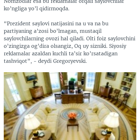
Nomzodlar esa bu reklamalar orqali saylovchilar
ko’ngliga yo’l qidirmoqda.
“Prezident saylovi natijasini na u va na bu
partiyaning a’zosi bo’lmagan, mustaqil
saylovchilarning ovozi hal qiladi. Olti foiz saylovchini
o’zingizga og’dira olsangiz, Oq uy sizniki. Siyosiy
reklamalar azaldan kuchli ta’sir ko’rsatadigan
tashviqot”, - deydi Gregoryevski.