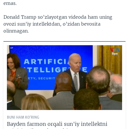
emas.
Donald Tramp so’zlayotgan videoda ham uning
ovozi sun’iy intellektdan, o’zidan bevosita
olinmagan.
BUNI HAM KO'RING
Bayden farmon orqali sun'iy intellektni