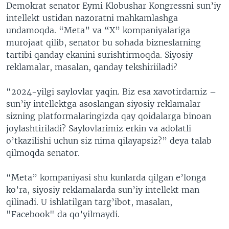
Demokrat senator Eymi Klobushar Kongressni sun’iy
intellekt ustidan nazoratni mahkamlashga
undamoqda. “Meta” va “X” kompaniyalariga
murojaat qilib, senator bu sohada bizneslarning
tartibi qanday ekanini surishtirmoqda. Siyosiy
reklamalar, masalan, qanday tekshiriiladi?
“2024-yilgi saylovlar yaqin. Biz esa xavotirdamiz –
sun’iy intellektga asoslangan siyosiy reklamalar
sizning platformalaringizda qay qoidalarga binoan
joylashtiriladi? Saylovlarimiz erkin va adolatli
o’tkazilishi uchun siz nima qilayapsiz?” deya talab
qilmoqda senator.
“Meta” kompaniyasi shu kunlarda qilgan e’longa
ko’ra, siyosiy reklamalarda sun’iy intellekt man
qilinadi. U ishlatilgan targ’ibot, masalan,
"Facebook" da qo’yilmaydi.