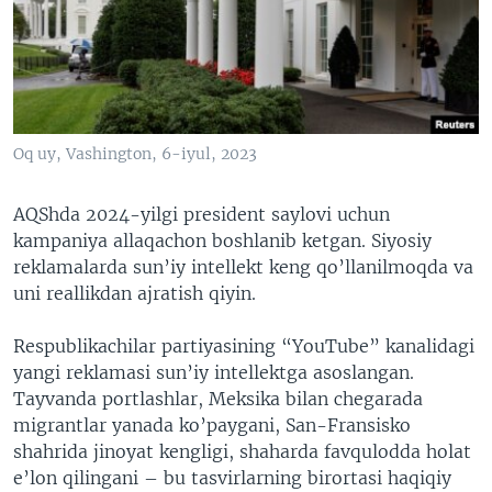
VIDEO
ODNOKLASSNIKI
XABARLAR SURATLARDA
TELEGRAM
TWITTER
SOUNDCLOUD
VOA
Oq uy, Vashington, 6-iyul, 2023
AQShda 2024-yilgi president saylovi uchun
kampaniya allaqachon boshlanib ketgan. Siyosiy
reklamalarda sun’iy intellekt keng qo’llanilmoqda va
uni reallikdan ajratish qiyin.
Respublikachilar partiyasining “YouTube” kanalidagi
yangi reklamasi sun’iy intellektga asoslangan.
Tayvanda portlashlar, Meksika bilan chegarada
migrantlar yanada ko’paygani, San-Fransisko
shahrida jinoyat kengligi, shaharda favqulodda holat
e’lon qilingani – bu tasvirlarning birortasi haqiqiy