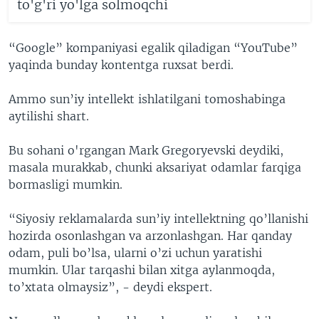
to'g'ri yo'lga solmoqchi
“Google” kompaniyasi egalik qiladigan “YouTube”
yaqinda bunday kontentga ruxsat berdi.
Ammo sun’iy intellekt ishlatilgani tomoshabinga
aytilishi shart.
Bu sohani o'rgangan Mark Gregoryevski deydiki,
masala murakkab, chunki aksariyat odamlar farqiga
bormasligi mumkin.
“Siyosiy reklamalarda sun’iy intellektning qo’llanishi
hozirda osonlashgan va arzonlashgan. Har qanday
odam, puli bo’lsa, ularni o’zi uchun yaratishi
mumkin. Ular tarqashi bilan xitga aylanmoqda,
to’xtata olmaysiz”, - deydi ekspert.