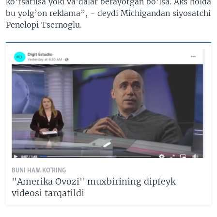
ko’rsatilsa yoki va’dalar berayotgan bo’lsa. Aks holda
bu yolg’on reklama”, - deydi Michigandan siyosatchi
Penelopi Tsernoglu.
BUNI HAM KO'RING
"Amerika Ovozi" muxbirining dipfeyk
videosi tarqatildi