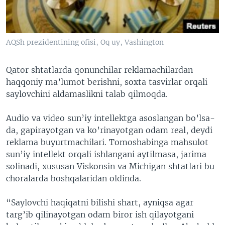
AQSh prezidentining ofisi, Oq uy, Vashington
Qator shtatlarda qonunchilar reklamachilardan
haqqoniy ma’lumot berishni, soxta tasvirlar orqali
saylovchini aldamaslikni talab qilmoqda.
Audio va video sun’iy intellektga asoslangan bo’lsa-
da, gapirayotgan va ko’rinayotgan odam real, deydi
reklama buyurtmachilari. Tomoshabinga mahsulot
sun’iy intellekt orqali ishlangani aytilmasa, jarima
solinadi, xususan Viskonsin va Michigan shtatlari bu
choralarda boshqalaridan oldinda.
“Saylovchi haqiqatni bilishi shart, ayniqsa agar
targ’ib qilinayotgan odam biror ish qilayotgani