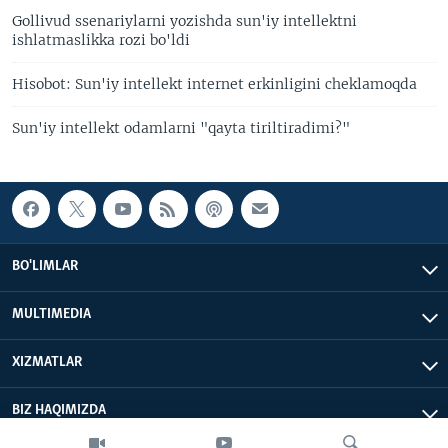
Gollivud ssenariylarni yozishda sun'iy intellektni
ishlatmaslikka rozi bo'ldi
Hisobot: Sun'iy intellekt internet erkinligini cheklamoqda
Sun'iy intellekt odamlarni "qayta tiriltiradimi?"
BO'LIMLAR
MULTIMEDIA
XIZMATLAR
BIZ HAQIMIZDA