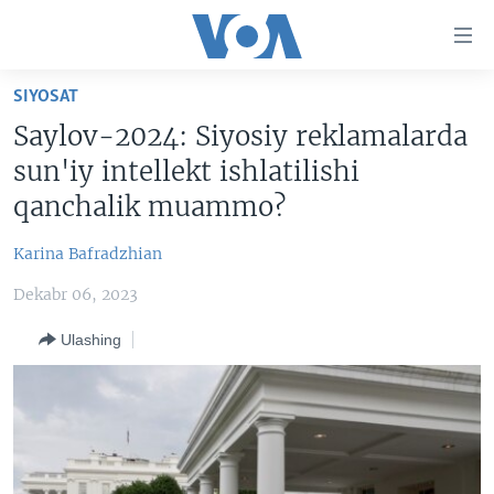
Bosh
sahifaga
boring
Boshiga
SIYOSAT
qayting
BOSH SAHIFA
Saylov-2024: Siyosiy reklamalarda
Qidiruvga
AMERIKA
sun'iy intellekt ishlatilishi
o'ting
MARKAZIY OSIYO
qanchalik muammo?
XALQARO
Karina Bafradzhian
VATANDOSHLAR
Dekabr 06, 2023
MULTIMEDIA
Ulashing
IJTIMOIY TARMOQLAR
AMERIKA MANZARALARI
INGLIZ TILI DARSLARI
XALQARO HAYOT
FACEBOOK
EDITORIAL
VASHINGTON CHOYXONASI
YOUTUBE
MOBIL-SALOM!
INSTAGRAM
Learning English