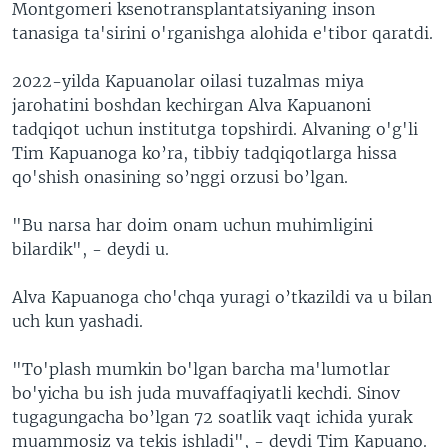
Montgomeri ksenotransplantatsiyaning inson
tanasiga ta'sirini o'rganishga alohida e'tibor qaratdi.
2022-yilda Kapuanolar oilasi tuzalmas miya
jarohatini boshdan kechirgan Alva Kapuanoni
tadqiqot uchun institutga topshirdi. Alvaning o'g'li
Tim Kapuanoga ko’ra, tibbiy tadqiqotlarga hissa
qo'shish onasining so’nggi orzusi bo’lgan.
"Bu narsa har doim onam uchun muhimligini
bilardik", - deydi u.
Alva Kapuanoga cho'chqa yuragi o’tkazildi va u bilan
uch kun yashadi.
"To'plash mumkin bo'lgan barcha ma'lumotlar
bo'yicha bu ish juda muvaffaqiyatli kechdi. Sinov
tugagungacha bo’lgan 72 soatlik vaqt ichida yurak
muammosiz va tekis ishladi", - deydi Tim Kapuano.