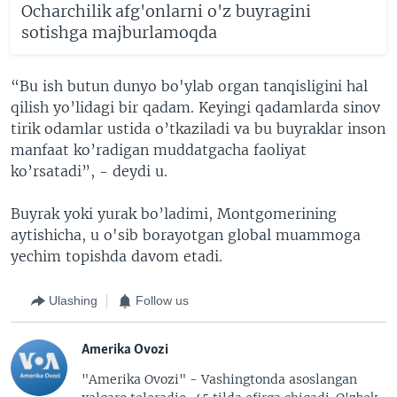
Ocharchilik afg'onlarni o'z buyragini
sotishga majburlamoqda
“Bu ish butun dunyo bo'ylab organ tanqisligini hal
qilish yo’lidagi bir qadam. Keyingi qadamlarda sinov
tirik odamlar ustida o’tkaziladi va bu buyraklar inson
manfaat ko’radigan muddatgacha faoliyat
ko’rsatadi”, - deydi u.
Buyrak yoki yurak bo’ladimi, Montgomerining
aytishicha, u o'sib borayotgan global muammoga
yechim topishda davom etadi.
Ulashing
Follow us
Amerika Ovozi
"Amerika Ovozi" - Vashingtonda asoslangan