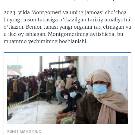
2023-yilda Montgomeri va uning jamoasi cho’chqa
buyragi inson tanasiga o’tkazilgan tarixiy amaliyotni
o’tkazdi. Bemor tanasi yangi organni rad etmagan va
u ikki oy ishlagan. Montgomerining aytishicha, bu
muammo yechimining boshlanishi.
BUNI HAM KO'RING