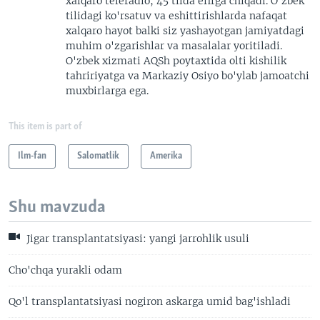
xalqaro teleradio, 45 tilda efirga chiqadi. O'zbek
tilidagi ko'rsatuv va eshittirishlarda nafaqat
xalqaro hayot balki siz yashayotgan jamiyatdagi
muhim o'zgarishlar va masalalar yoritiladi.
O'zbek xizmati AQSh poytaxtida olti kishilik
tahririyatga va Markaziy Osiyo bo'ylab jamoatchi
muxbirlarga ega.
This item is part of
Ilm-fan
Salomatlik
Amerika
Shu mavzuda
Jigar transplantatsiyasi: yangi jarrohlik usuli
Cho'chqa yurakli odam
Qo'l transplantatsiyasi nogiron askarga umid bag'ishladi