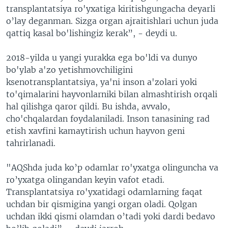
transplantatsiya ro'yxatiga kiritishgungacha deyarli
o’lay deganman. Sizga organ ajraitishlari uchun juda
qattiq kasal bo'lishingiz kerak”, - deydi u.
2018-yilda u yangi yurakka ega bo'ldi va dunyo
bo'ylab a'zo yetishmovchiligini
ksenotransplantatsiya, ya'ni inson a'zolari yoki
to'qimalarini hayvonlarniki bilan almashtirish orqali
hal qilishga qaror qildi. Bu ishda, avvalo,
cho'chqalardan foydalaniladi. Inson tanasining rad
etish xavfini kamaytirish uchun hayvon geni
tahrirlanadi.
"AQShda juda ko’p odamlar ro'yxatga olinguncha va
ro’yxatga olingandan keyin vafot etadi.
Transplantatsiya ro'yxatidagi odamlarning faqat
uchdan bir qismigina yangi organ oladi. Qolgan
uchdan ikki qismi olamdan o’tadi yoki dardi bedavo