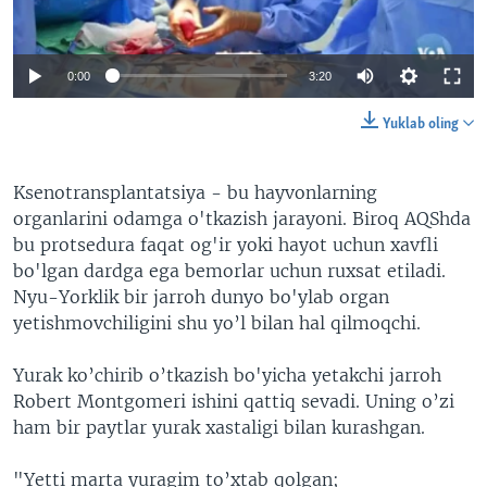
VIDEO
ODNOKLASSNIKI
XABARLAR SURATLARDA
TELEGRAM
0:00
3:20
TWITTER
Yuklab oling
SOUNDCLOUD
VOA
Ksenotransplantatsiya - bu hayvonlarning
organlarini odamga o'tkazish jarayoni. Biroq AQShda
bu protsedura faqat og'ir yoki hayot uchun xavfli
bo'lgan dardga ega bemorlar uchun ruxsat etiladi.
Nyu-Yorklik bir jarroh dunyo bo'ylab organ
yetishmovchiligini shu yo’l bilan hal qilmoqchi.
Yurak ko’chirib o’tkazish bo'yicha yetakchi jarroh
Robert Montgomeri ishini qattiq sevadi. Uning o’zi
ham bir paytlar yurak xastaligi bilan kurashgan.
"Yetti marta yuragim to’xtab qolgan;