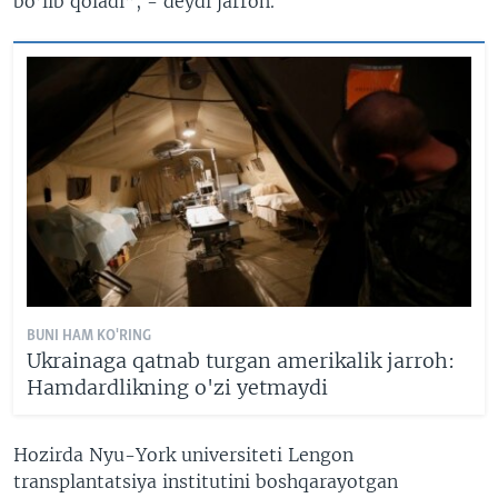
bo’lib qoladi”, - deydi jarroh.
BUNI HAM KO'RING
Ukrainaga qatnab turgan amerikalik jarroh:
Hamdardlikning o'zi yetmaydi
Hozirda Nyu-York universiteti Lengon
transplantatsiya institutini boshqarayotgan