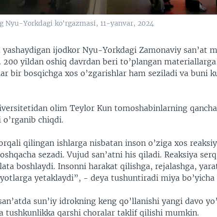
g Nyu-Yorkdagi ko'rgazmasi, 11-yanvar, 2024
 yashaydigan ijodkor Nyu-Yorkdagi Zamonaviy san’at 
i. 200 yildan oshiq davrdan beri to’plangan materiallarga
ar bir bosqichga xos o’zgarishlar ham seziladi va buni k
niversitetidan olim Teylor Kun tomoshabinlarning qancha
i o’rganib chiqdi.
orqali qilingan ishlarga nisbatan inson o’ziga xos reaksiy
shqacha sezadi. Vujud san’atni his qiladi. Reaksiya serq
ata boshlaydi. Insonni harakat qilishga, rejalashga, yar
yotlarga yetaklaydi”, - deya tushuntiradi miya bo’yicha 
an’atda sun’iy idrokning keng qo’llanishi yangi davo yo’
va tushkunlikka qarshi choralar taklif qilishi mumkin.