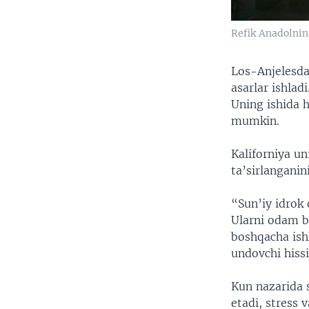
Refik Anadolnin
Los-Anjelesda
asarlar ishlad
Uning ishida h
mumkin.
Kaliforniya u
ta’sirlanganin
“Sun’iy idrok 
Ularni odam bo
boshqacha ishl
undovchi hissi
Kun nazarida s
etadi, stress 