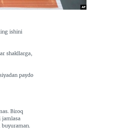
ing ishini
ar shakllarga,
tsiyadan paydo
mas. Biroq
i jamlasa
ni buyuraman.