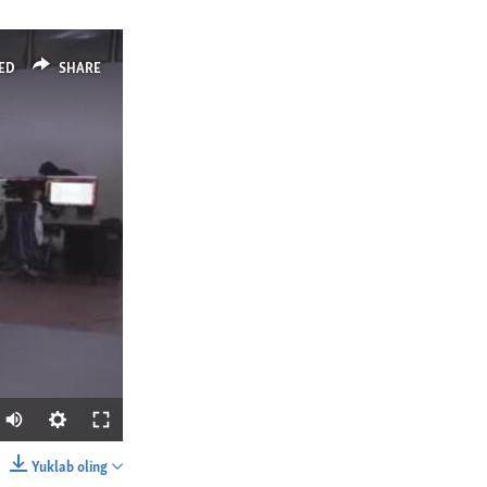
ED
SHARE
Yuklab oling
SHARE