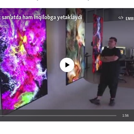
k san'atda ham inqilobga yetaklaydi
EMB
vozi
No media source currently available
1:56
EMBED