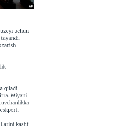
muzeyi uchun
 tayandi.
uzatish
lik
a qiladi.
irra. Miyani
atuvchanlikka
eskpert.
llarini kashf