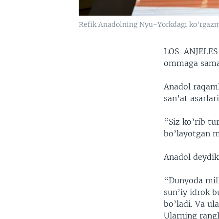
Refik Anadolning Nyu-Yorkdagi ko'rgazm
LOS-ANJELE
ommaga samara
Anadol raqaml
san’at asarlar
“Siz ko’rib t
bo’layotgan m
Anadol deydiki
“Dunyoda mill
sun’iy idrok b
bo’ladi. Va u
Ularning rang