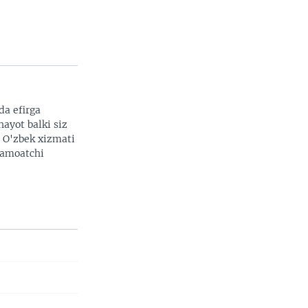
da efirga
hayot balki siz
width
px
. O'zbek xizmati
 jamoatchi