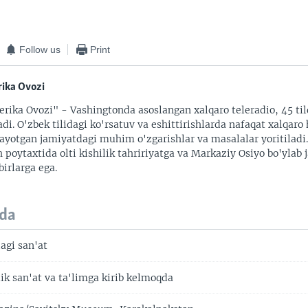
Follow us
Print
ika Ovozi
rika Ovozi" - Vashingtonda asoslangan xalqaro teleradio, 45 til
adi. O'zbek tilidagi ko'rsatuv va eshittirishlarda nafaqat xalqaro 
ayotgan jamiyatdagi muhim o'zgarishlar va masalalar yoritiladi
 poytaxtida olti kishilik tahririyatga va Markaziy Osiyo bo'ylab
irlarga ega.
da
agi san'at
ik san'at va ta'limga kirib kelmoqda