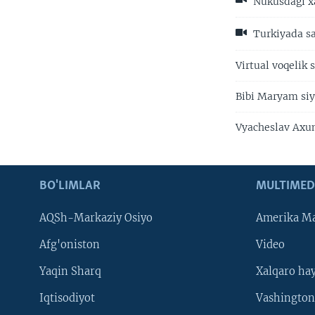
Nukusdagi x
Turkiyada sa
Virtual voqelik 
Bibi Maryam siy
Vyacheslav Axun
BO'LIMLAR
MULTIMED
AQSh-Markaziy Osiyo
Amerika Ma
Afg'oniston
Video
Yaqin Sharq
Xalqaro ha
Iqtisodiyot
Vashington