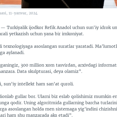
asi, 11-yanvar, 2024
S —
Turkiyalik ijodkor Refik Anadol uchun sun'iy idrok un
li yetkazish uchun yana bir imkoniyat.
i texnologiyaga asoslangan suratlar yaratadi. Ma’lumotl
iga aylanadi.
urganingiz, 300 million xom tasvirdan, arxivdagi informa
anzara. Data skulpturasi, deya olamiz”.
, sun’iy intellekt ham san’at quroli.
ionlab gullar bor. Ularni biz eslab qolishimiz mumkin e
unga qodir. Uning algoritmida gullarning barcha turlarin
larga asoslangan holda men sistemaga yig’indini chizish
lari ham shu manzarada aks etadi”.