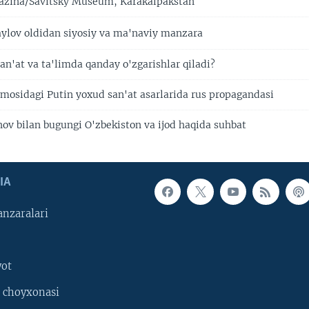
azina/Savitsky Museum, Karakalpakstan
ylov oldidan siyosiy va ma'naviy manzara
san'at va ta'limda qanday o'zgarishlar qiladi?
mosidagi Putin yoxud san'at asarlarida rus propagandasi
ov bilan bugungi O'zbekiston va ijod haqida suhbat
IA
nzaralari
yot
 choyxonasi