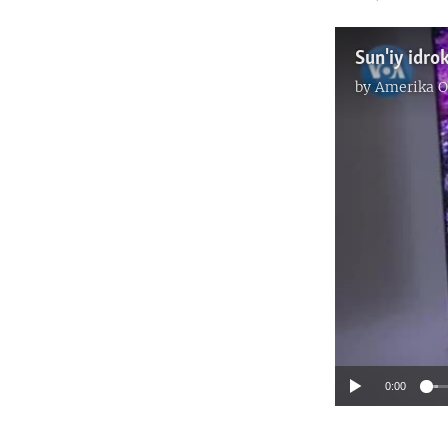
Sun'iy idro
by
Amerika O
0:00