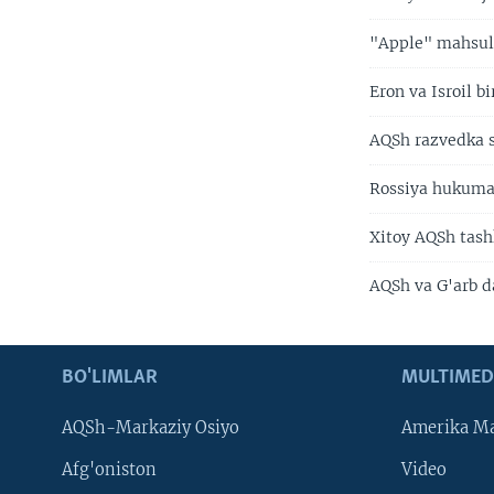
"Apple" mahsulo
Eron va Isroil b
AQSh razvedka s
Rossiya hukuma
Xitoy AQSh tash
AQSh va G'arb d
BO'LIMLAR
MULTIMED
AQSh-Markaziy Osiyo
Amerika Ma
Afg'oniston
Video