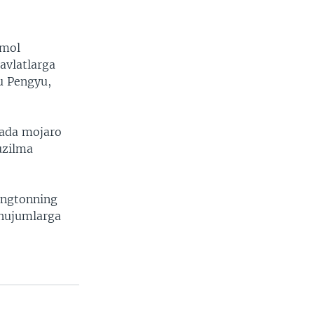
’mol
davlatlarga
Lu Pengyu,
tada mojaro
uzilma
hingtonning
 hujumlarga