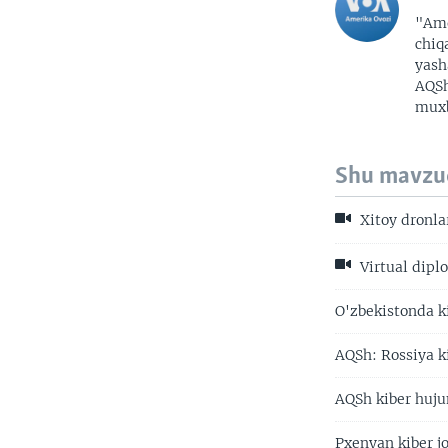
"Ame
chiq
yash
AQSh
muxb
Shu mavzu
Xitoy dronla
Virtual diplo
O'zbekistonda k
AQSh: Rossiya k
AQSh kiber hujum
Pxenyan kiber j