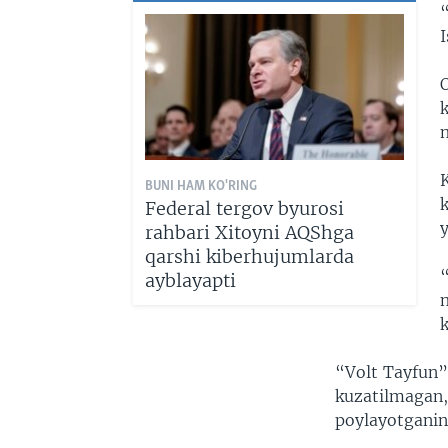
I
k
K
BUNI HAM KO'RING
k
Federal tergov byurosi
rahbari Xitoyni AQShga
qarshi kiberhujumlarda
ayblayapti
m
“Volt Tayfun” 
kuzatilmagan,
poylayotganini