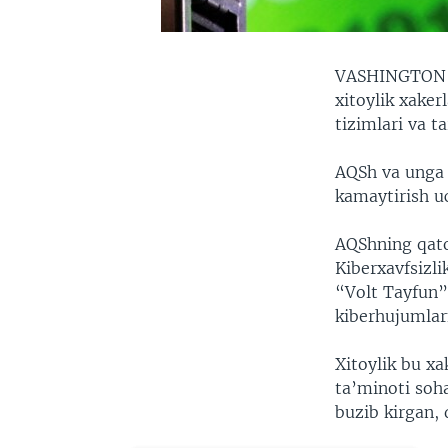
VASHINGTO
xitoylik xake
tizimlari va 
AQSh va unga i
kamaytirish 
AQShning qato
Kiberxavfsizli
“Volt Tayfun”
kiberhujumlar
Xitoylik bu xa
ta’minoti soh
buzib kirgan, 