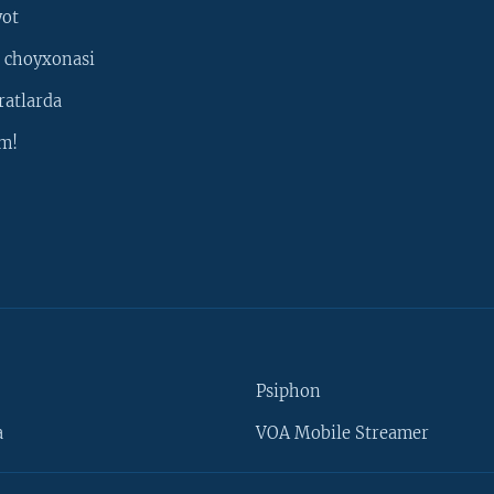
yot
 choyxonasi
ratlarda
m!
Psiphon
a
VOA Mobile Streamer