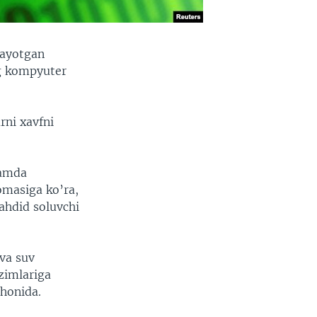
layotgan
ng kompyuter
rni xavfni
hamda
omasiga ko’ra,
ahdid soluvchi
 va suv
zimlariga
shonida.