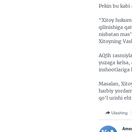
Pekin bu kabi 
“Xitoy hukuma
qilinishiga qa
nisbatan mas’u
Xitoyning Vash
AQSh rasmiyla
yuzaga kelsa,
inshootlariga
Masalan, Xito
harbiy yordam
qo’l urishi eh
Ulashing
Amer