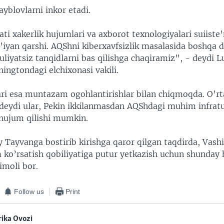
ayblovlarni inkor etadi.
ti xakerlik hujumlari va axborot texnologiyalari suiiste
t’iyan qarshi. AQShni kiberxavfsizlik masalasida boshqa 
liyatsiz tanqidlarni bas qilishga chaqiramiz”, - deydi 
ingtondagi elchixonasi vakili.
ri esa muntazam ogohlantirishlar bilan chiqmoqda. O’r
 deydi ular, Pekin ikkilanmasdan AQShdagi muhim infrat
 hujum qilishi mumkin.
y Tayvanga bostirib kirishga qaror qilgan taqdirda, Vas
 ko’rsatish qobiliyatiga putur yetkazish uchun shunday
timoli bor.
Follow us
Print
ika Ovozi