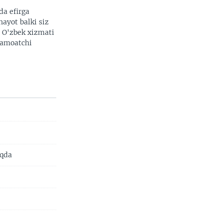
da efirga
hayot balki siz
. O'zbek xizmati
 jamoatchi
oqda