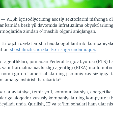
N —
AQSh iqtisodiyotining asosiy sektorlarini nishonga o
rlar kamida besh yil davomida infratuzilma obyektlarini
tarmoqlarida zimdan o’rnashib olgani aniqlangan.
ttifoqchi davlatlar shu haqda ogohlantirib, kompaniyala
uchun
shoshilinch choralar ko’rishga undamoqda.
r agentliklari, jumladan Federal tergov byurosi (FTB) 
k va infratuzilma xavfsizligi agentligi (KIXA) ma’lumotn
 nomli guruh “amerikaliklarning jismoniy xavfsizligiga t
ni amalga oshirish harakatida”.
kerlar aviatsiya, temir yo’l, kommunikatsiya, energetika
alariga aloqador xususiy kompaniyalarning kompyuter ti
deyiladi unda. Qurilish, IT va ta’lim sohalari ham ular ni