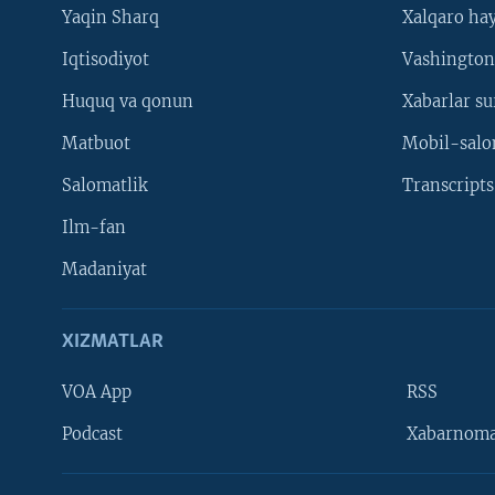
Yaqin Sharq
Xalqaro ha
Iqtisodiyot
Vashington
Huquq va qonun
Xabarlar su
Matbuot
Mobil-salo
Salomatlik
Transcripts
Ilm-fan
Madaniyat
XIZMATLAR
VOA App
RSS
Learning English
Podcast
Xabarnom