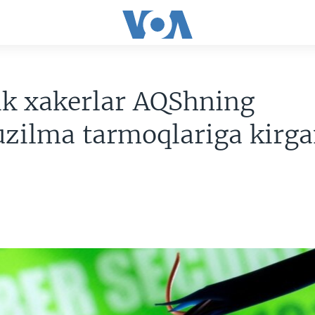
ik xakerlar AQShning
uzilma tarmoqlariga kirg