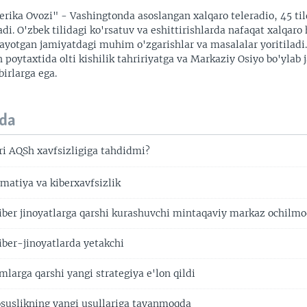
rika Ovozi" - Vashingtonda asoslangan xalqaro teleradio, 45 til
adi. O'zbek tilidagi ko'rsatuv va eshittirishlarda nafaqat xalqaro 
ayotgan jamiyatdagi muhim o'zgarishlar va masalalar yoritiladi
 poytaxtida olti kishilik tahririyatga va Markaziy Osiyo bo'ylab
irlarga ega.
da
ri AQSh xavfsizligiga tahdidmi?
matiya va kiberxavfsizlik
iber jinoyatlarga qarshi kurashuvchi mintaqaviy markaz ochilm
iber-jinoyatlarda yetakchi
larga qarshi yangi strategiya e'lon qildi
osuslikning yangi usullariga tayanmoqda