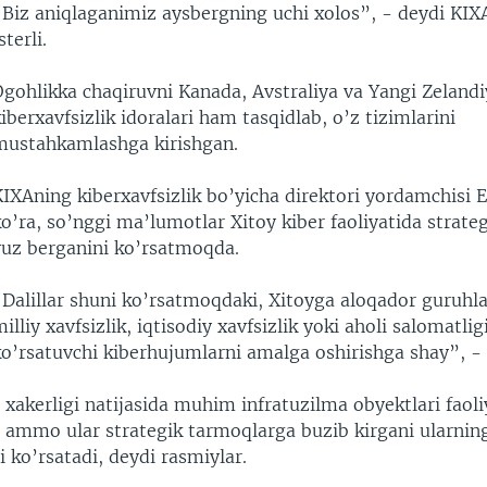
“Biz aniqlaganimiz aysbergning uchi xolos”, - deydi KIXA
sterli.
Ogohlikka chaqiruvni Kanada, Avstraliya va Yangi Zeland
iberxavfsizlik idoralari ham tasqidlab, o’z tizimlarini
mustahkamlashga kirishgan.
IXAning kiberxavfsizlik bo’yicha direktori yordamchisi E
o’ra, so’nggi ma’lumotlar Xitoy kiber faoliyatida strate
yuz berganini ko’rsatmoqda.
“Dalillar shuni ko’rsatmoqdaki, Xitoyga aloqador guruhla
illiy xavfsizlik, iqtisodiy xavfsizlik yoki aholi salomatlig
ko’rsatuvchi kiberhujumlarni amalga oshirishga shay”, - 
xakerligi natijasida muhim infratuzilma obyektlari faoli
 ammo ular strategik tarmoqlarga buzib kirgani ularning
 ko’rsatadi, deydi rasmiylar.