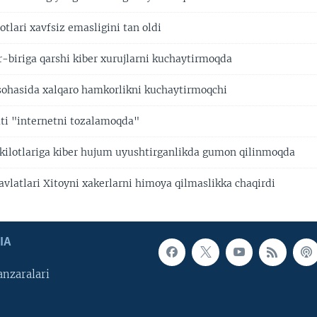
tlari xavfsiz emasligini tan oldi
ir-biriga qarshi kiber xurujlarni kuchaytirmoqda
ohasida xalqaro hamkorlikni kuchaytirmoqchi
ti "internetni tozalamoqda"
kilotlariga kiber hujum uyushtirganlikda gumon qilinmoqda
avlatlari Xitoyni xakerlarni himoya qilmaslikka chaqirdi
IA
nzaralari