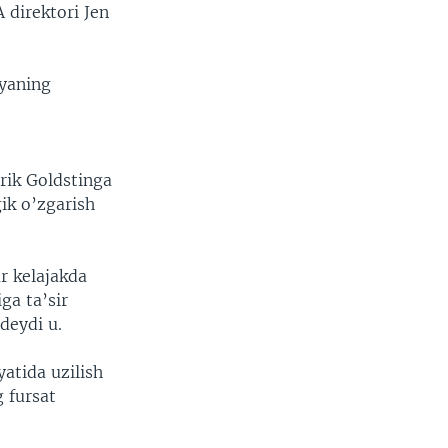
 direktori Jen
iyaning
rik Goldstinga
gik o’zgarish
r kelajakda
iga ta’sir
deydi u.
yatida uzilish
 fursat