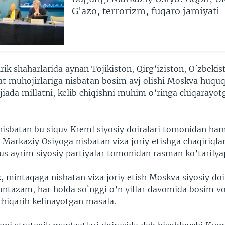
G'azo, terrorizm, fuqaro jamiyati
rik shaharlarida aynan Tojikiston, Qirg’iziston, O´zbekis
t muhojirlariga nisbatan bosim avj olishi Moskva huquq
ojiada millatni, kelib chiqishni muhim o’ringa chiqarayo
nisbatan bu siquv Kreml siyosiy doiralari tomonidan ha
 Markaziy Osiyoga nisbatan viza joriy etishga chaqiriqla
us ayrim siyosiy partiyalar tomonidan rasman ko’tarilyap
z, mintaqaga nisbatan viza joriy etish Moskva siyosiy doi
tazam, har holda so`nggi o’n yillar davomida bosim vos
chiqarib kelinayotgan masala.