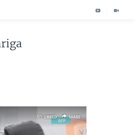
ariga
EMBED
SHARE