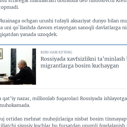
oni strategik manfaatlari doirasida deb hisoblovchi Krem
topmadi.
Ukrainaga ochgan urushi tufayli aksariyat dunyo bilan m
ya uni qo`llashda davom etayotgan sanoqli davlatlarga ni
haqiqatdan yanada uzoqdek.
BUNI HAM KO'RING
Rossiyada xavfsizlikni ta’minlash
migrantlarga bosim kuchaygan
at’iy nazar, millionlab fuqarolari Rossiyada ishlayotg
 muhokamada.
ruj ortidan mehnat muhojirlariga nisbat bosim tinmayapt
llatchi siyosiy kuchlar bu fursatdan unumli foydalanish 