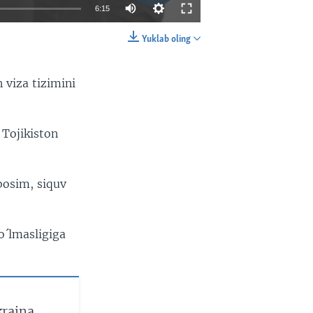
6:15
Yuklab oling
EMBED
SHARE
 viza tizimini
 Tojikiston
bosim, siquv
o´lmasligiga
raina,