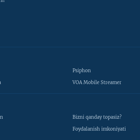
m!
Psiphon
a
VOA Mobile Streamer
un
Bizni qanday topasiz?
Foydalanish imkoniyati