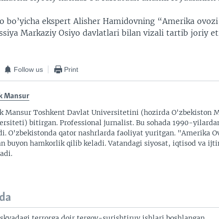
o bo’yicha ekspert Alisher Hamidovning “Amerika ovoz
ssiya Markaziy Osiyo davlatlari bilan vizali tartib joriy e
Follow us
Print
k Mansur
k Mansur Toshkent Davlat Universitetini (hozirda O'zbekiston M
ersiteti) bitirgan. Professional jurnalist. Bu sohada 1990-yilarda
di. O'zbekistonda qator nashrlarda faoliyat yuritgan. "Amerika O
an buyon hamkorlik qilib keladi. Vatandagi siyosat, iqtisod va ijt
adi.
da
skvadagi terrorga doir tergov-surishtiruv ishlari boshlangan