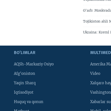
G'arb: Moskvada
Tojikiston ahli
Ukraina: Kreml i
BO'LIMLAR
MULTIMED
AQSh-Markaziy Osiyo
Amerika Ma
Afg'oniston
Video
Yaqin Sharq
Xalqaro ha
Iqtisodiyot
Vashington
Huquq va qonun
Xabarlar su