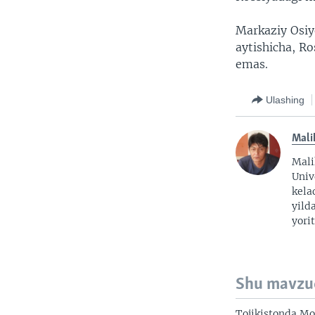
Markaziy Osiy
aytishicha, Ro
emas.
Ulashing
Mali
Mali
Univ
kela
yild
yorit
Shu mavzu
Tojikistonda Mo