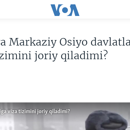
a Markaziy Osiyo davlatl
izimini joriy qiladimi?
a viza tizimini joriy qiladimi?