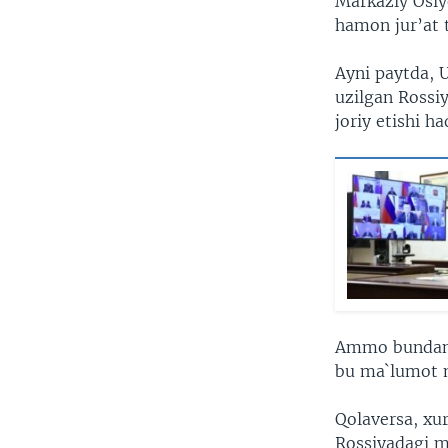
Markaziy Osiy
hamon jur’at 
Ayni paytda, 
uzilgan Rossi
joriy etishi 
Ammo bundan q
bu ma`lumot
Qolaversa, xu
Rossiyadagi mi