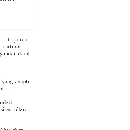
ton fuqarolari
-tartibot
tganidan darak
m
r yangrayapti
ti.
ralari
itasi o`laroq