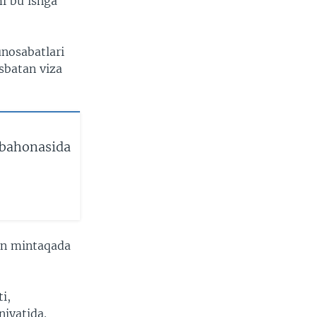
l bu ishga
unosabatlari
sbatan viza
 bahonasida
an mintaqada
i,
niyatida.