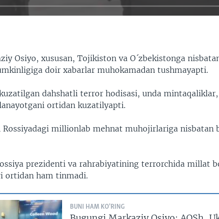
iy Osiyo, xususan, Tojikiston va O´zbekistonga nisbatan
mumkinligiga doir xabarlar muhokamadan tushmayapti.
zatilgan dahshatli terror hodisasi, unda mintaqaliklar,
lanayotgani ortidan kuzatilyapti.
n Rossiyadagi millionlab mehnat muhojirlariga nisbatan 
ssiya prezidenti va rahrabiyatining terrorchida millat b
ri ortidan ham tinmadi.
BUNI HAM KO'RING
Bugungi Markaziy Osiyo: AQSh, Uk