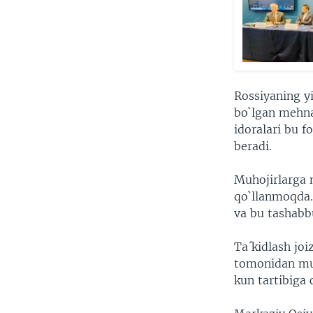
Rossiyaning yi
bo`lgan mehna
idoralari bu f
beradi.
Muhojirlarga 
qo`llanmoqda.
va bu tashabb
Ta´kidlash joi
tomonidan mun
kun tartibiga 