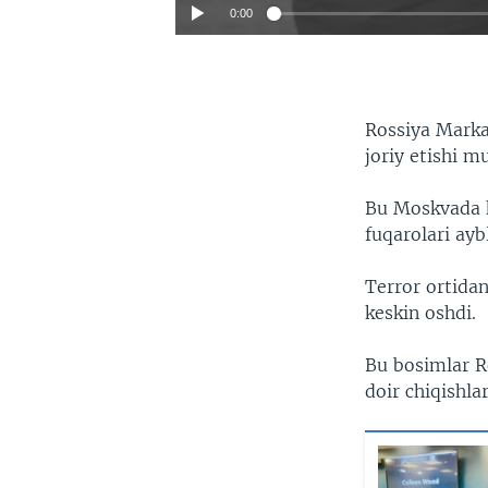
0:00
Rossiya Markaz
joriy etishi 
Bu Moskvada ku
fuqarolari ayb
Terror ortida
keskin oshdi.
Bu bosimlar Ro
doir chiqishla