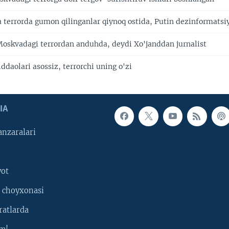
 terrorda gumon qilinganlar qiynoq ostida, Putin dezinformatsi
 Moskvadagi terrordan anduhda, deydi Xo'janddan jurnalist
ddaolari asossiz, terrorchi uning o'zi
IA
nzaralari
yot
 choyxonasi
ratlarda