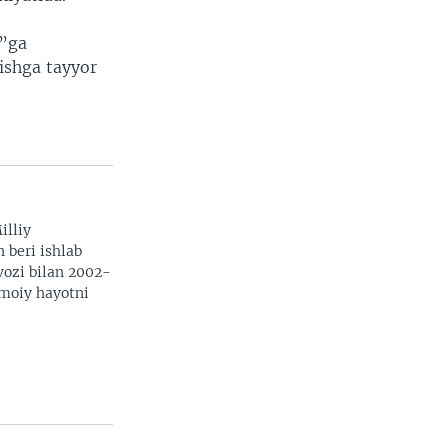
i”ga
tishga tayyor
illiy
n beri ishlab
vozi bilan 2002-
imoiy hayotni