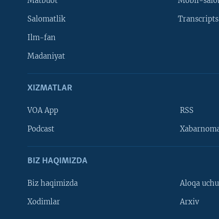
Matbuot
Mobil-salo
Salomatlik
Transcripts
Ilm-fan
Madaniyat
XIZMATLAR
VOA App
RSS
Learning English
Podcast
Xabarnom
BIZ HAQIMIZDA
Biz haqimizda
Aloqa uch
Xodimlar
Arxiv
VOA