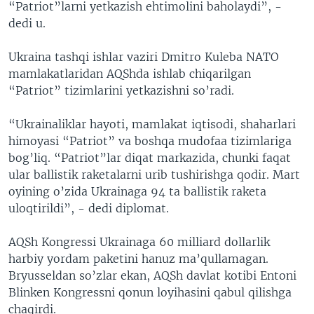
“Patriot”larni yetkazish ehtimolini baholaydi”, -
dedi u.
Ukraina tashqi ishlar vaziri Dmitro Kuleba NATO
mamlakatlaridan AQShda ishlab chiqarilgan
“Patriot” tizimlarini yetkazishni so’radi.
“Ukrainaliklar hayoti, mamlakat iqtisodi, shaharlari
himoyasi “Patriot” va boshqa mudofaa tizimlariga
bog’liq. “Patriot”lar diqat markazida, chunki faqat
ular ballistik raketalarni urib tushirishga qodir. Mart
oyining o’zida Ukrainaga 94 ta ballistik raketa
uloqtirildi”, - dedi diplomat.
AQSh Kongressi Ukrainaga 60 milliard dollarlik
harbiy yordam paketini hanuz ma’qullamagan.
Bryusseldan so’zlar ekan, AQSh davlat kotibi Entoni
Blinken Kongressni qonun loyihasini qabul qilishga
chaqirdi.