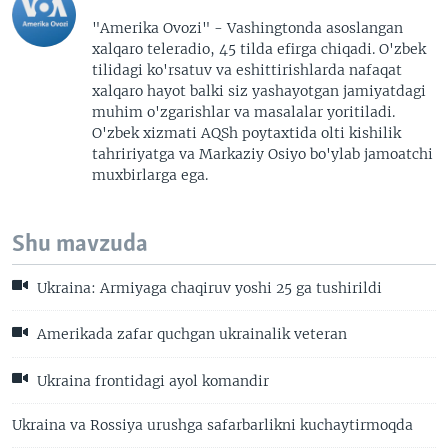
"Amerika Ovozi" - Vashingtonda asoslangan
xalqaro teleradio, 45 tilda efirga chiqadi. O'zbek
tilidagi ko'rsatuv va eshittirishlarda nafaqat
xalqaro hayot balki siz yashayotgan jamiyatdagi
muhim o'zgarishlar va masalalar yoritiladi.
O'zbek xizmati AQSh poytaxtida olti kishilik
tahririyatga va Markaziy Osiyo bo'ylab jamoatchi
muxbirlarga ega.
Shu mavzuda
Ukraina: Armiyaga chaqiruv yoshi 25 ga tushirildi
Amerikada zafar quchgan ukrainalik veteran
Ukraina frontidagi ayol komandir
Ukraina va Rossiya urushga safarbarlikni kuchaytirmoqda