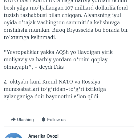
NATO bosh kotibi Ukrainaga harbiy yordam uchun
besh yilga mo’ljallangan 107 milliard dollarlik fond
tuzish tashabbusi bilan chiqqan. Alyansning iyul
oyida o’tajak Vashington sammitida kelishuvga
erishilishi mumkin. Biroq Bryusselda bu borada bir
to’xtamga kelinmadi.
“Yevropaliklar yakka AQSh yo’llaydigan yirik
moliyaviy va harbiy yordam o’rnini qoplay
olmayapti”, - deydi Fiks
4-oktyabr kuni Kreml NATO va Rossiya
munosabatlari to’g’ridan-to’g’ri ixtilofga
aylanganiga doir bayonotini e’lon qildi.
Ulashing
Follow us
Amerika Ovozi