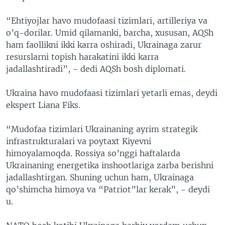
“Ehtiyojlar havo mudofaasi tizimlari, artilleriya va
o’q-dorilar. Umid qilamanki, barcha, xususan, AQSh
ham faollikni ikki karra oshiradi, Ukrainaga zarur
resurslarni topish harakatini ikki karra
jadallashtiradi”, - dedi AQSh bosh diplomati.
Ukraina havo mudofaasi tizimlari yetarli emas, deydi
ekspert Liana Fiks.
“Mudofaa tizimlari Ukrainaning ayrim strategik
infrastrukturalari va poytaxt Kiyevni
himoyalamoqda. Rossiya so’nggi haftalarda
Ukrainaning energetika inshootlariga zarba berishni
jadallashtirgan. Shuning uchun ham, Ukrainaga
qo’shimcha himoya va “Patriot”lar kerak”, - deydi
u.