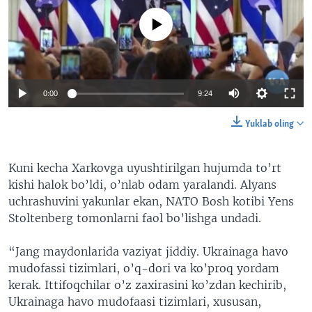
No media source currently available
0:00
9:24
Yuklab oling
Kuni kecha Xarkovga uyushtirilgan hujumda to’rt
kishi halok bo’ldi, o’nlab odam yaralandi. Alyans
uchrashuvini yakunlar ekan, NATO Bosh kotibi Yens
Stoltenberg tomonlarni faol bo’lishga undadi.
“Jang maydonlarida vaziyat jiddiy. Ukrainaga havo
mudofassi tizimlari, o’q-dori va ko’proq yordam
kerak. Ittifoqchilar o’z zaxirasini ko’zdan kechirib,
Ukrainaga havo mudofaasi tizimlari, xususan,