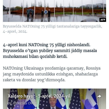
VIDEO
ODNOKLASSNIKI
XABARLAR SURATLARDA
TELEGRAM
TWITTER
Bryusselda NATOning 75 yilligi tantanalariga tayyorgarlik,
SOUNDCLOUD
VOA
4-aprel, 2024.
4-aprel kuni NATOning 75 yilligi nishonlandi.
Bryusselda o’tgan yubiley sammiti jiddiy masala
muhokamasi bilan qorishib ketdi.
NATOning Ukrainaga yordamiga qaramay, Rossiya
jang maydonida ustunlikka erishgan, shaharlarga
raketa va dronlar yog’dirmoqda.
Xalqaro hayot - 5-aprel, 2024-yil
by
Amerika Ovozi