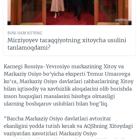
BUNI HAM KO'RING
Mirziyoyev taraqqiyotning xitoycha usulini
tanlamoqdami?
Karnegi Rossiya-Yevrosiyo markazining Xitoy va
Markaziy Osiyo bo‘yicha eksperti Temur Umarovga
ko‘ra, Markaziy Osiyo davlatlari rahbarlarining Xitoy
bilan iqtisodiy va xavfsizlik aloqalarini olib borishda
inson huquqlari masalasini hisobga olmasligi
ularning boshqaruv uslublari bilan bog’liq.
"Barcha Markaziy Osiyo davlatlari avtoritar
ekanligini yodda tutish kerak va AQShning Xitoydagi
vaziyatdan xavotirlari Markaziy Osiyo