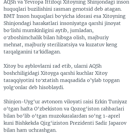
AQSh va Yevropa Ittifoqi Xitoyning Shinjondagi inson
huquqlari buzilishini rasman genotsid deb atagan.
BMT Inson huquqlari boʻyicha idorasi esa Xitoyning
Shinjondagi harakatlari insoniyatga qarshi jinoyat
boʻlishi mumkinligini aytib, jumladan,
oʻzboshimchalik bilan hibsga olish, majburiy
mehnat, majburiy sterilizatsiya va kuzatuv keng
tarqalganini taʼkidlagan.
Xitoy bu ayblovlarni rad etib, ularni AQSh
boshchiligidagi Xitoyga qarshi kuchlar Xitoy
taraqqiyotini toʻxtatish maqsadida o’ylab topgan
yolgʻonlar deb hisoblaydi.
Shinjon-Uyg‘ur avtonom viloyati raisi Erkin Tuniyaz
o‘tgan hafta O‘zbekiston va Qozog‘iston rahbarlari
bilan bo‘lib o‘tgan muzokaralardan so‘ng 1-aprel
kuni Bishkekda Qirg‘iziston Prezidenti Sadir Japarov
bilan ham uchrashgan.