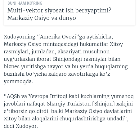
BUNI HAM KO'RING
Multi-vektor siyosat ish berayaptimi?
Markaziy Osiyo va dunyo
Xudoyorning “Amerika Ovozi”ga aytishicha,
Markaziy Osiyo mintaqasidagi hukumatlar Xitoy
rasmiylari, jumladan, aksariyati musulmon
uygʻurlardan iborat Shinjondagi rasmiylar bilan
biznes yuritishga tayyor va bu yerda huquqlarning
buzilishi bo'yicha xalqaro xavotirlarga ko’z
yummoqda.
“AQSh va Yevropa Ittifoqi kabi kuchlarning yumshoq
javoblari nafaqat Sharqiy Turkiston [Shinjon] xalqini
e’tiborsiz qoldirdi, balki Markaziy Osiyo davlatlarini
Xitoy bilan aloqalarini chuqurlashtirishga undadi”, -
dedi Xudoyor.