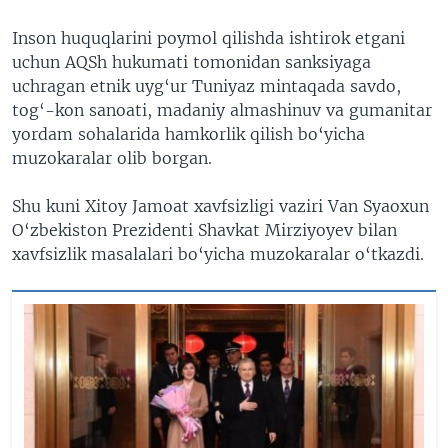
Inson huquqlarini poymol qilishda ishtirok etgani
uchun AQSh hukumati tomonidan sanksiyaga
uchragan etnik uyg‘ur Tuniyaz mintaqada savdo,
tog‘-kon sanoati, madaniy almashinuv va gumanitar
yordam sohalarida hamkorlik qilish bo‘yicha
muzokaralar olib borgan.
Shu kuni Xitoy Jamoat xavfsizligi vaziri Van Syaoxun
O‘zbekiston Prezidenti Shavkat Mirziyoyev bilan
xavfsizlik masalalari bo‘yicha muzokaralar o‘tkazdi.