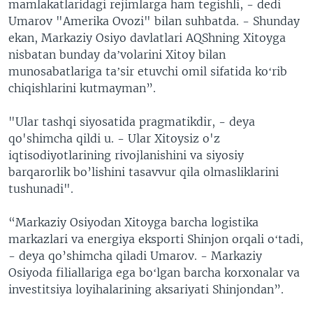
mamlakatlaridagi rejimlarga ham tegishli, - dedi
Umarov "Amerika Ovozi" bilan suhbatda. - Shunday
ekan, Markaziy Osiyo davlatlari AQShning Xitoyga
nisbatan bunday daʼvolarini Xitoy bilan
munosabatlariga taʼsir etuvchi omil sifatida koʻrib
chiqishlarini kutmayman”.
"Ular tashqi siyosatida pragmatikdir, - deya
qo'shimcha qildi u. - Ular Xitoysiz o'z
iqtisodiyotlarining rivojlanishini va siyosiy
barqarorlik bo’lishini tasavvur qila olmasliklarini
tushunadi".
“Markaziy Osiyodan Xitoyga barcha logistika
markazlari va energiya eksporti Shinjon orqali oʻtadi,
- deya qo’shimcha qiladi Umarov. - Markaziy
Osiyoda filiallariga ega boʻlgan barcha korxonalar va
investitsiya loyihalarining aksariyati Shinjondan”.