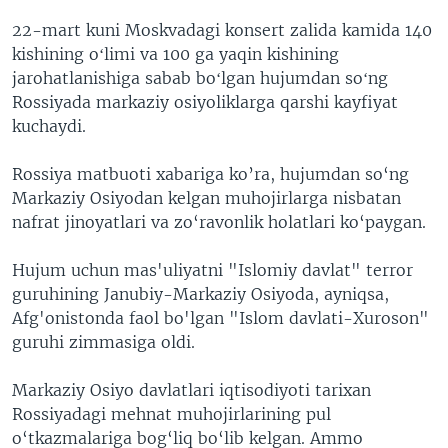
22-mart kuni Moskvadagi konsert zalida kamida 140
kishining oʻlimi va 100 ga yaqin kishining
jarohatlanishiga sabab boʻlgan hujumdan soʻng
Rossiyada markaziy osiyoliklarga qarshi kayfiyat
kuchaydi.
Rossiya matbuoti xabariga ko’ra, hujumdan so‘ng
Markaziy Osiyodan kelgan muhojirlarga nisbatan
nafrat jinoyatlari va zo‘ravonlik holatlari ko‘paygan.
Hujum uchun mas'uliyatni "Islomiy davlat" terror
guruhining Janubiy-Markaziy Osiyoda, ayniqsa,
Afg'onistonda faol bo'lgan "Islom davlati-Xuroson"
guruhi zimmasiga oldi.
Markaziy Osiyo davlatlari iqtisodiyoti tarixan
Rossiyadagi mehnat muhojirlarining pul
o‘tkazmalariga bog‘liq bo‘lib kelgan. Ammo