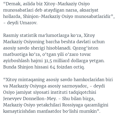
“Demak, aslida biz Xitoy-Markaziy Osiyo
munosabatlari deb ataydigan narsa, aksariyat
hollarda, Shinjon-Markaziy Osiyo munosabatlaridir”,
- deydi Umarov.
Rasmiy statistik maʼlumotlarga koʻra, Xitoy
Markaziy Osiyoning barcha beshta davlati uchun
asosiy savdo sherigi hisoblanadi. Qozog‘iston
matbuotiga ko‘ra, o‘tgan yili o‘zaro tovar
ayirboshlash hajmi 31,5 milliard dollarga yetgan.
Bunda Shinjon hissasi 64 foizdan ortiq.
“Xitoy mintaqaning asosiy savdo hamkorlaridan biri
va Markaziy Osiyoga asosiy sarmoyador, - deydi
Osiyo jamiyat siyosati instituti tadqiqotchisi
Jenevyev Donnellon-Mey. - Shu bilan birga,
Markaziy Osiyo yetakchilari Rossiyaga qaramligini
kamaytirishdan manfaatdor boʻlishi mumkin”.