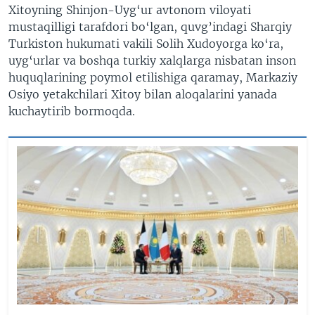
Xitoyning Shinjon-Uyg‘ur avtonom viloyati
mustaqilligi tarafdori bo‘lgan, quvg’indagi Sharqiy
Turkiston hukumati vakili Solih Xudoyorga ko‘ra,
uyg‘urlar va boshqa turkiy xalqlarga nisbatan inson
huquqlarining poymol etilishiga qaramay, Markaziy
Osiyo yetakchilari Xitoy bilan aloqalarini yanada
kuchaytirib bormoqda.