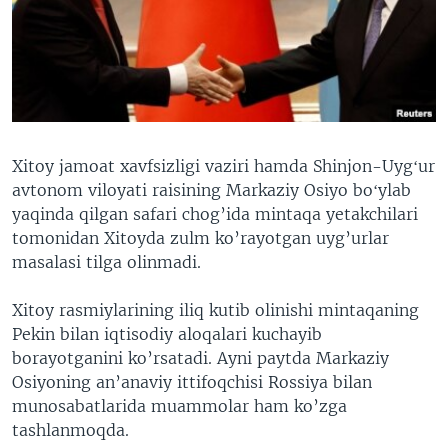
VIDEO
ODNOKLASSNIKI
XABARLAR SURATLARDA
TELEGRAM
TWITTER
SOUNDCLOUD
VOA
Xitoy jamoat xavfsizligi vaziri hamda Shinjon-Uygʻur
avtonom viloyati raisining Markaziy Osiyo boʻylab
yaqinda qilgan safari chog’ida mintaqa yetakchilari
tomonidan Xitoyda zulm ko’rayotgan uyg’urlar
masalasi tilga olinmadi.
Xitoy rasmiylarining iliq kutib olinishi mintaqaning
Pekin bilan iqtisodiy aloqalari kuchayib
borayotganini ko’rsatadi. Ayni paytda Markaziy
Osiyoning an’anaviy ittifoqchisi Rossiya bilan
munosabatlarida muammolar ham ko’zga
tashlanmoqda.