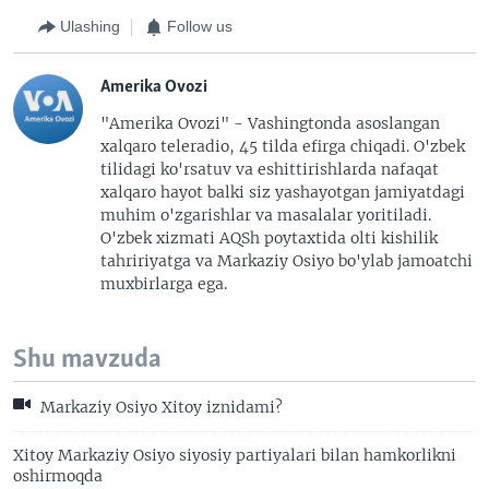
Ulashing
Follow us
Amerika Ovozi
"Amerika Ovozi" - Vashingtonda asoslangan
xalqaro teleradio, 45 tilda efirga chiqadi. O'zbek
tilidagi ko'rsatuv va eshittirishlarda nafaqat
xalqaro hayot balki siz yashayotgan jamiyatdagi
muhim o'zgarishlar va masalalar yoritiladi.
O'zbek xizmati AQSh poytaxtida olti kishilik
tahririyatga va Markaziy Osiyo bo'ylab jamoatchi
muxbirlarga ega.
Shu mavzuda
Markaziy Osiyo Xitoy iznidami?
Xitoy Markaziy Osiyo siyosiy partiyalari bilan hamkorlikni
oshirmoqda