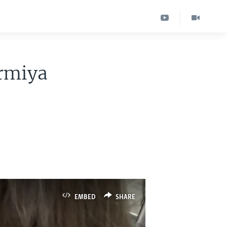
armiya
EMBED
SHARE