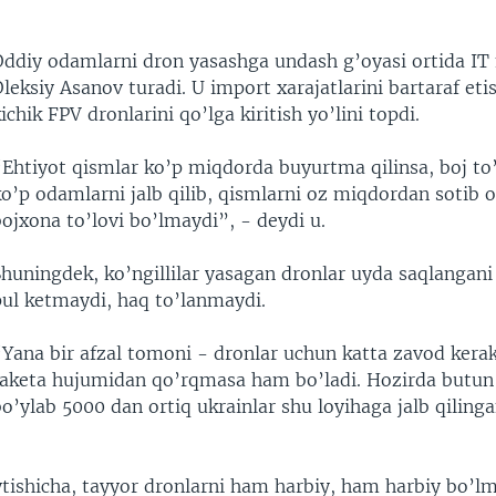
Oddiy odamlarni dron yasashga undash g’oyasi ortida IT
leksiy Asanov turadi. U import xarajatlarini bartaraf eti
ichik FPV dronlarini qo’lga kiritish yo’lini topdi.
“Ehtiyot qismlar ko’p miqdorda buyurtma qilinsa, boj to’
o’p odamlarni jalb qilib, qismlarni oz miqdordan sotib o
ojxona to’lovi bo’lmaydi”, - deydi u.
Shuningdek, ko’ngillilar yasagan dronlar uyda saqlangani
pul ketmaydi, haq to’lanmaydi.
“Yana bir afzal tomoni - dronlar uchun katta zavod kera
raketa hujumidan qo’rqmasa ham bo’ladi. Hozirda butu
o’ylab 5000 dan ortiq ukrainlar shu loyihaga jalb qiling
.
tishicha, tayyor dronlarni ham harbiy, ham harbiy bo’l