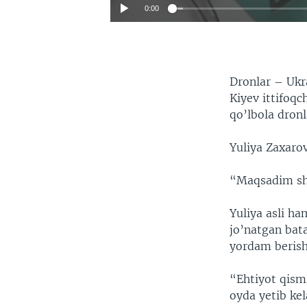
0:00
Dronlar – Ukra
Kiyev ittifoq
qo’lbola dron
Yuliya Zaxarov
“Maqsadim shu
Yuliya asli ha
jo’natgan bata
yordam berishn
“Ehtiyot qisml
oyda yetib kel