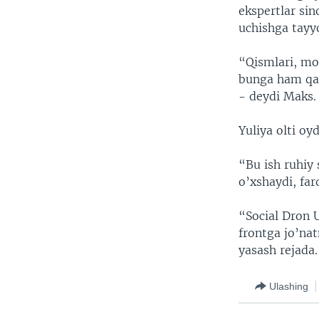
ekspertlar sin
uchishga tayyo
“Qismlari, mot
bunga ham qar
- deydi Maks.
Yuliya olti oy
“Bu ish ruhiy
o’xshaydi, fa
“Social Dron U
frontga jo’nat
yasash rejada.
Ulashing