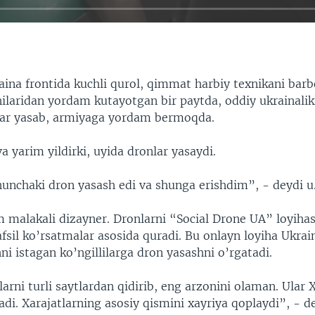
ina frontida kuchli qurol, qimmat harbiy texnikani barbo
chilaridan yordam kutayotgan bir paytda, oddiy ukrainali
lar yasab, armiyaga yordam bermoqda.
a yarim yildirki, uyida dronlar yasaydi.
nchaki dron yasash edi va shunga erishdim”, - deydi u
m malakali dizayner. Dronlarni “Social Drone UA” loyiha
fsil ko’rsatmalar asosida quradi. Bu onlayn loyiha Ukra
i istagan ko’ngillilarga dron yasashni o’rgatadi.
arni turli saytlardan qidirib, eng arzonini olaman. Ular 
adi. Xarajatlarning asosiy qismini xayriya qoplaydi”, - d