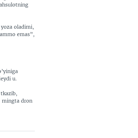
mahsulotning
 yoza oladimi,
muammo emas”,
o’yiniga
eydi u.
’tkazib,
20 mingta dron