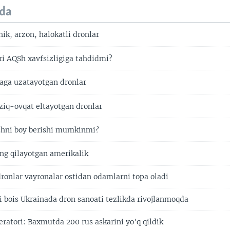
da
ik, arzon, halokatli dronlar
ri AQSh xavfsizligiga tahdidmi?
ga uzatayotgan dronlar
ziq-ovqat eltayotgan dronlar
shni boy berishi mumkinmi?
ng qilayotgan amerikalik
dronlar vayronalar ostidan odamlarni topa oladi
ri bois Ukrainada dron sanoati tezlikda rivojlanmoqda
eratori: Baxmutda 200 rus askarini yo'q qildik