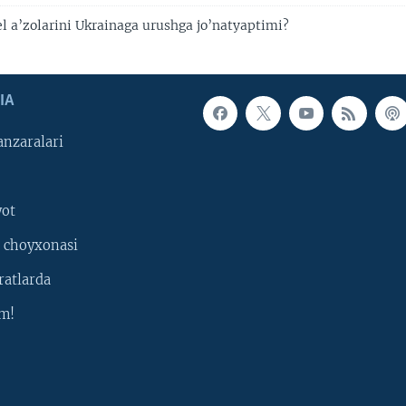
l a’zolarini Ukrainaga urushga jo’natyaptimi?
IA
nzaralari
yot
 choyxonasi
ratlarda
m!