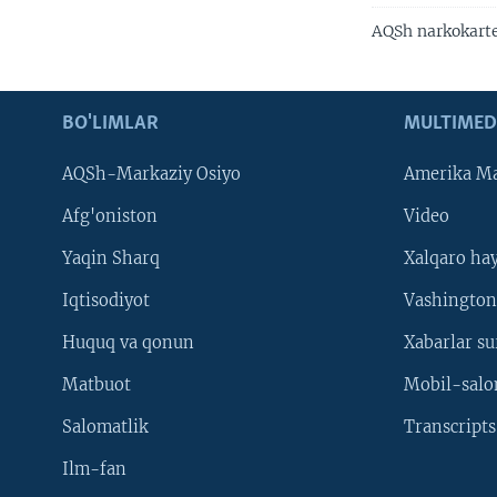
AQSh narkokarte
BO'LIMLAR
MULTIMED
AQSh-Markaziy Osiyo
Amerika Ma
Afg'oniston
Video
Yaqin Sharq
Xalqaro ha
Iqtisodiyot
Vashington
Huquq va qonun
Xabarlar su
Matbuot
Mobil-salo
Salomatlik
Transcripts
Ilm-fan