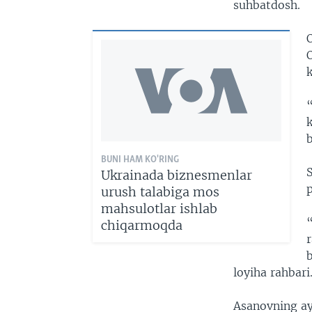
suhbatdosh.
O
k
k
b
BUNI HAM KO'RING
Ukrainada biznesmenlar
urush talabiga mos
mahsulotlar ishlab
chiqarmoqda
b
loyiha rahbari
Asanovning ay