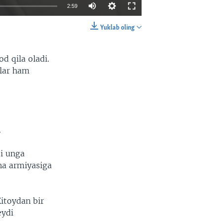
2:59
Yuklab oling
EMBED
SHARE
d qila oladi.
klar ham
.
si unga
ina armiyasiga
Xitoydan bir
eydi