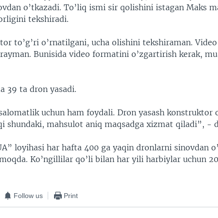
ovdan o’tkazadi. To’liq ismi sir qolishini istagan Maks 
rligini tekshiradi.
or to’g’ri o’rnatilgani, ucha olishini tekshiraman. Video
ayman. Bunisida video formatini o’zgartirish kerak, 
da 39 ta dron yasadi.
 salomatlik uchun ham foydali. Dron yasash konstruktor 
rqi shundaki, mahsulot aniq maqsadga xizmat qiladi”, - d
A” loyihasi har hafta 400 ga yaqin dronlarni sinovdan o
moqda. Ko’ngillilar qo’li bilan har yili harbiylar uchun 
Follow us
Print