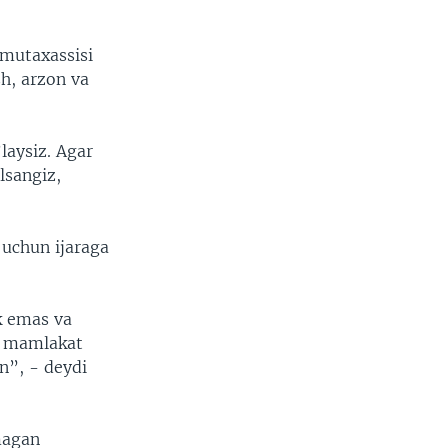
 mutaxassisi
sh, arzon va
laysiz. Agar
lsangiz,
 uchun ijaraga
k emas va
n mamlakat
an”, - deydi
magan