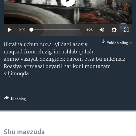
VIDEO
ODNOKLASSNIKI
XABARLAR SURATLARDA
TELEGRAM
TWITTER
0:00
4:28
SOUNDCLOUD
VOA
Yuklab oling
Ukraina uchun 2024-yildagi asosiy
maqsad front chizig’ini ushlab qolish,
ammo vaziyat hozirgidek davom etsa bu imkonsiz.
Rossiya armiyasi deyarli har kuni muntazam
siljimoqda.
Ulashing
Shu mavzuda