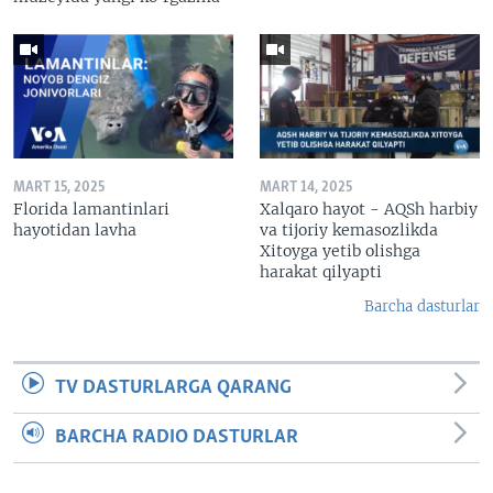
MART 15, 2025
MART 14, 2025
Florida lamantinlari
Xalqaro hayot - AQSh harbiy
hayotidan lavha
va tijoriy kemasozlikda
Xitoyga yetib olishga
harakat qilyapti
Barcha dasturlar
TV DASTURLARGA QARANG
BARCHA RADIO DASTURLAR