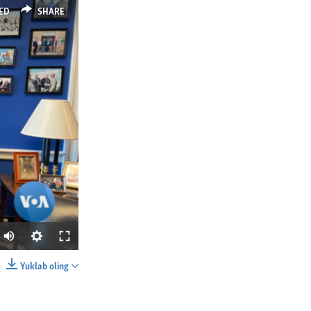
ED
SHARE
Yuklab oling
SHARE