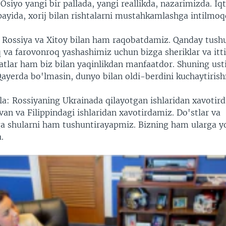
Osiyo yangi bir pallada, yangi reallikda, nazarimizda. Iq
 payida, xorij bilan rishtalarni mustahkamlashga intilmoq
z Rossiya va Xitoy bilan ham raqobatdamiz. Qanday tush
 va farovonroq yashashimiz uchun bizga sheriklar va itti
latlar ham biz bilan yaqinlikdan manfaatdor. Shuning ust
ayerda bo'lmasin, dunyo bilan oldi-berdini kuchaytirish
la: Rossiyaning Ukrainada qilayotgan ishlaridan xavotir
an va Filippindagi ishlaridan xavotirdamiz. Do'stlar va
ga shularni ham tushuntirayapmiz. Bizning ham ularga 
.