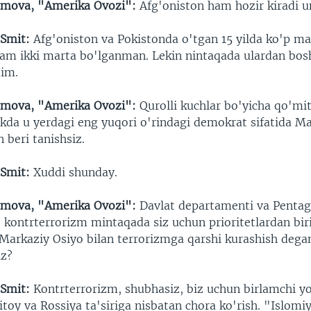
mova, "Amerika Ovozi":
Afg'oniston ham hozir kiradi u
 Smit:
Afg'oniston va Pokistonda o'tgan 15 yilda ko'p ma
am ikki marta bo'lganman. Lekin nintaqada ulardan bos
dim.
mova, "Amerika Ovozi":
Qurolli kuchlar bo'yicha qo'mit
likda u yerdagi eng yuqori o'rindagi demokrat sifatida M
 beri tanishsiz.
 Smit:
Xuddi shunday.
mova, "Amerika Ovozi":
Davlat departamenti va Penta
: kontrterrorizm mintaqada siz uchun prioritetlardan bir
 Markaziy Osiyo bilan terrorizmga qarshi kurashish deg
iz?
 Smit:
Kontrterrorizm, shubhasiz, biz uchun birlamchi yo
toy va Rossiya ta'siriga nisbatan chora ko'rish. "Islomi