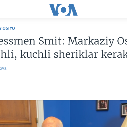
Y OSIYO
essmen Smit: Markaziy O
hli, kuchli sheriklar kera
ova