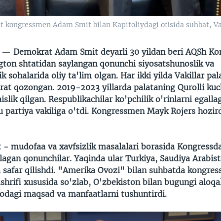
t kongressmen Adam Smit bilan Kapitoliydagi ofisida suhbat, V
N —
Demokrat Adam Smit deyarli 30 yildan beri AQSh Ko
ngton shtatidan saylangan qonunchi siyosatshunoslik va
 sohalarida oliy ta'lim olgan. Har ikki yilda Vakillar pal
hrat qozongan. 2019-2023 yillarda palataning Qurolli kuc
islik qilgan. Respublikachilar ko'pchilik o'rinlarni egall
u partiya vakiliga o'tdi. Kongressmen Mayk Rojers hozir
t - mudofaa va xavfsizlik masalalari borasida Kongressd
llagan qonunchilar. Yaqinda ular Turkiya, Saudiya Arabist
 safar qilishdi. "Amerika Ovozi" bilan suhbatda kongre
hrifi xususida so'zlab, O'zbekiston bilan bugungi aloqa
odagi maqsad va manfaatlarni tushuntirdi.