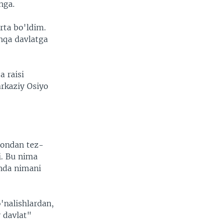
nga.
rta bo'ldim.
hqa davlatga
a raisi
arkaziy Osiyo
gondan tez-
i. Bu nima
anda nimani
'nalishlardan,
y davlat"