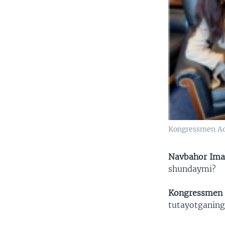
Kongressmen Ad
Navbahor Ima
shundaymi?
Kongressmen
tutayotganing