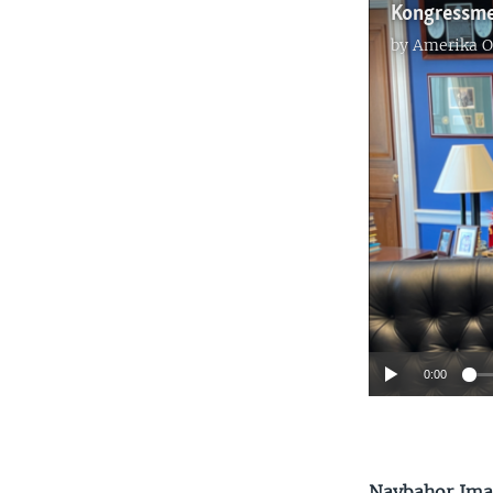
Kongressmen
by
Amerika O
0:00
Navbahor Ima