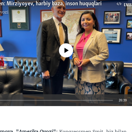
: Mirziyoyev, harbiy baza, inson huquqlari
EMB
vozi
No media source currently available
26:39
EMBED
mova, "Amerika Ovozi":
Kongressmen Smit, biz bilan