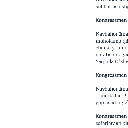
suhbatlashish
Kongressmen
Navbahor Ima
muhokama qil
chunki yo uni 
qaratishmagan
Yaqinda O'zbe
Kongressmen
Navbahor Ima
... jumladan 
gaplashdingi
Kongressmen
safarlardan bi