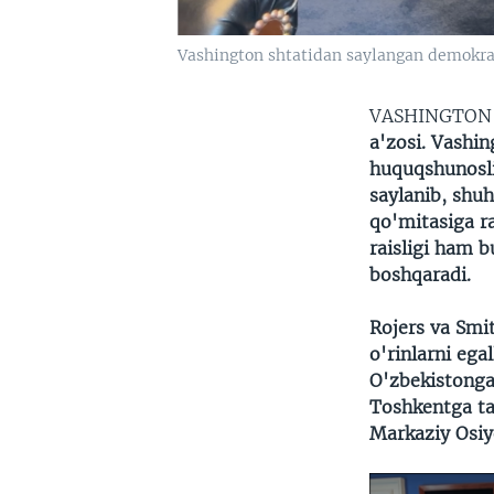
Vashington shtatidan saylangan demokra
VASHINGTO
a'zosi. Vashi
huquqshunoslik
saylanib, shu
qo'mitasiga ra
raisligi ham b
boshqaradi.
Rojers va Smi
o'rinlarni ega
O'zbekistonga
Toshkentga tas
Markaziy Osiy