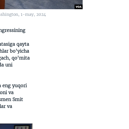
ashington, 1-may, 2024
ngressining
atasiga qayta
hlar bo'yicha
agach, qo'mita
da uni
a eng yuqori
oni va
ssmen Smit
lar va