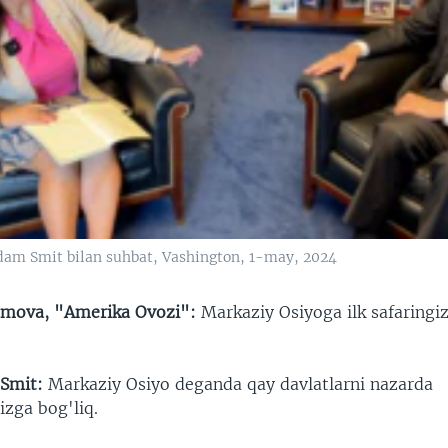
am Smit bilan suhbat, Vashington, 1-may, 2024
mova, "Amerika Ovozi":
Markaziy Osiyoga ilk safaringiz
 Smit:
Markaziy Osiyo deganda qay davlatlarni nazarda
izga bog'liq.