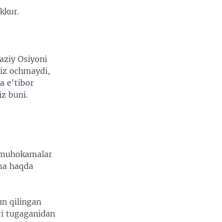
kkur.
aziy Osiyoni
width
px
iz ochmaydi,
a e'tibor
z buni.
, muhokamalar
ima haqda
un qilingan
vri tugaganidan