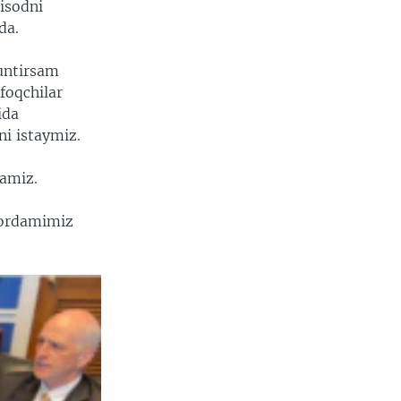
tisodni
da.
untirsam
foqchilar
ida
ni istaymiz.
damiz.
yordamimiz