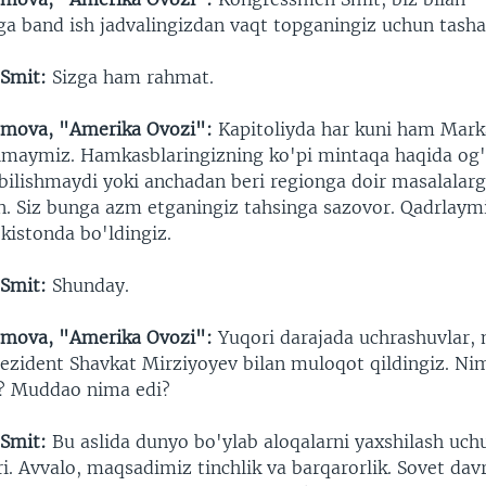
ga band ish jadvalingizdan vaqt topganingiz uchun tasha
 Smit:
Sizga ham rahmat.
mova, "Amerika Ovozi":
Kapitoliyda har kuni ham Mark
maymiz. Hamkasblaringizning ko'pi mintaqa haqida og'
bilishmaydi yoki anchadan beri regionga doir masalalarg
. Siz bunga azm etganingiz tahsinga sazovor. Qadrlaymi
kistonda bo'ldingiz.
 Smit:
Shunday.
mova, "Amerika Ovozi":
Yuqori darajada uchrashuvlar
Prezident Shavkat Mirziyoyev bilan muloqot qildingiz. N
z? Muddao nima edi?
 Smit:
Bu aslida dunyo bo'ylab aloqalarni yaxshilash uch
ri. Avvalo, maqsadimiz tinchlik va barqarorlik. Sovet da