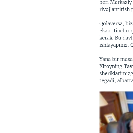
beri Markaziy 
rivojlantirish
Qolaversa, bi
ekan: tinchroq
kerak. Bu dav
ishlayapmiz. Q
Yana bir masa
Xitoyning Tayv
sheriklarimiz
tegadi, albatta