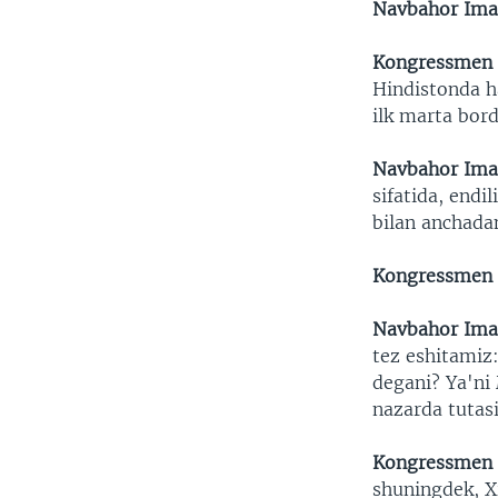
Navbahor Ima
Kongressmen
Hindistonda h
ilk marta bor
Navbahor Ima
sifatida, endi
bilan anchadan
Kongressmen
Navbahor Ima
tez eshitamiz
degani? Ya'ni
nazarda tutas
Kongressmen
shuningdek, Xi