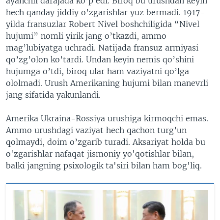
ayanchli darajada ko’p edi. Biroq bu urushdan keyin
hech qanday jiddiy o’zgarishlar yuz bermadi. 1917-
yilda fransuzlar Robert Nivel boshchiligida “Nivel
hujumi” nomli yirik jang o’tkazdi, ammo
mag’lubiyatga uchradi. Natijada fransuz armiyasi
qo’zg’olon ko’tardi. Undan keyin nemis qo’shini
hujumga o’tdi, biroq ular ham vaziyatni qo’lga
ololmadi. Urush Amerikaning hujumi bilan manevrli
jang sifatida yakunlandi.
Amerika Ukraina-Rossiya urushiga kirmoqchi emas.
Ammo urushdagi vaziyat hech qachon turg’un
qolmaydi, doim o’zgarib turadi. Aksariyat holda bu
o'zgarishlar nafaqat jismoniy yo'qotishlar bilan,
balki jangning psixologik ta'siri bilan ham bog'liq.