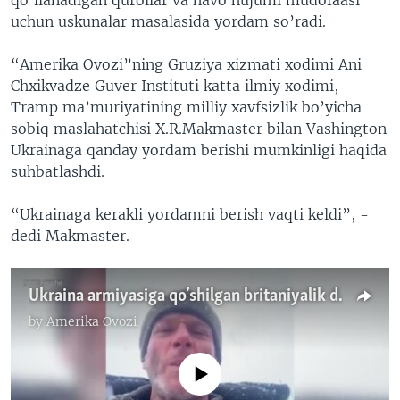
uchun uskunalar masalasida yordam so’radi.
“Amerika Ovozi”ning Gruziya xizmati xodimi Ani
Chxikvadze Guver Instituti katta ilmiy xodimi,
Tramp ma’muriyatining milliy xavfsizlik bo’yicha
sobiq maslahatchisi X.R.Makmaster bilan Vashington
Ukrainaga qanday yordam berishi mumkinligi haqida
suhbatlashdi.
“Ukrainaga kerakli yordamni berish vaqti keldi”, -
dedi Makmaster.
Ukraina armiyasiga qo’shilgan britaniyalik duradgor
by
Amerika Ovozi
No media source currently available