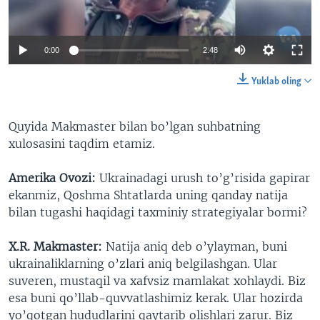
0:00
2:48
Yuklab oling
Quyida Makmaster bilan bo’lgan suhbatning
xulosasini taqdim etamiz.
Amerika Ovozi:
Ukrainadagi urush to’g’risida gapirar
ekanmiz, Qoshma Shtatlarda uning qanday natija
bilan tugashi haqidagi taxminiy strategiyalar bormi?
X.R. Makmaster:
Natija aniq deb o’ylayman, buni
ukrainaliklarning o’zlari aniq belgilashgan. Ular
suveren, mustaqil va xafvsiz mamlakat xohlaydi. Biz
esa buni qo’llab-quvvatlashimiz kerak. Ular hozirda
yo’qotgan hududlarini qaytarib olishlari zarur. Biz