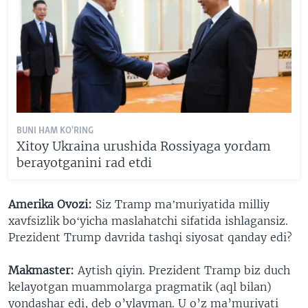
BUNI HAM KO'RING
Xitoy Ukraina urushida Rossiyaga yordam
berayotganini rad etdi
Amerika Ovozi:
Siz Tramp maʼmuriyatida milliy
xavfsizlik boʻyicha maslahatchi sifatida ishlagansiz.
Prezident Trump davrida tashqi siyosat qanday edi?
Makmaster:
Aytish qiyin. Prezident Tramp biz duch
kelayotgan muammolarga pragmatik (aql bilan)
yondashar edi, deb o’ylayman. U o’z ma’muriyati