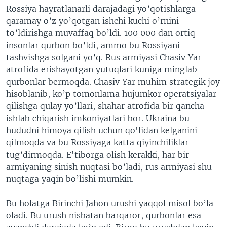
Rossiya hayratlanarli darajadagi yo’qotishlarga
qaramay o’z yo’qotgan ishchi kuchi o’rnini
to’ldirishga muvaffaq bo’ldi. 100 000 dan ortiq
insonlar qurbon bo’ldi, ammo bu Rossiyani
tashvishga solgani yo’q. Rus armiyasi Chasiv Yar
atrofida erishayotgan yutuqlari kuniga minglab
qurbonlar bermoqda. Chasiv Yar muhim strategik joy
hisoblanib, ko’p tomonlama hujumkor operatsiyalar
qilishga qulay yo’llari, shahar atrofida bir qancha
ishlab chiqarish imkoniyatlari bor. Ukraina bu
hududni himoya qilish uchun qo'lidan kelganini
qilmoqda va bu Rossiyaga katta qiyinchiliklar
tug’dirmoqda. E'tiborga olish kerakki, har bir
armiyaning sinish nuqtasi bo’ladi, rus armiyasi shu
nuqtaga yaqin bo’lishi mumkin.
Bu holatga Birinchi Jahon urushi yaqqol misol bo’la
oladi. Bu urush nisbatan barqaror, qurbonlar esa