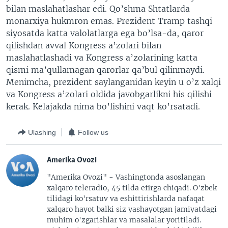
bilan maslahatlashar edi. Qo’shma Shtatlarda
monarxiya hukmron emas. Prezident Tramp tashqi
siyosatda katta valolatlarga ega bo’lsa-da, qaror
qilishdan avval Kongress a’zolari bilan
maslahatlashadi va Kongress a’zolarining katta
qismi ma’qullamagan qarorlar qa’bul qilinmaydi.
Menimcha, prezident saylanganidan keyin u o’z xalqi
va Kongress a’zolari oldida javobgarlikni his qilishi
kerak. Kelajakda nima bo’lishini vaqt ko’rsatadi.
Ulashing
Follow us
Amerika Ovozi
"Amerika Ovozi" - Vashingtonda asoslangan
xalqaro teleradio, 45 tilda efirga chiqadi. O'zbek
tilidagi ko'rsatuv va eshittirishlarda nafaqat
xalqaro hayot balki siz yashayotgan jamiyatdagi
muhim o'zgarishlar va masalalar yoritiladi.