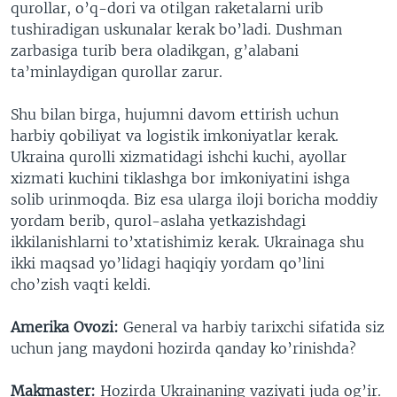
qurollar, o’q-dori va otilgan raketalarni urib
tushiradigan uskunalar kerak bo’ladi. Dushman
zarbasiga turib bera oladikgan, g’alabani
ta’minlaydigan qurollar zarur.
Shu bilan birga, hujumni davom ettirish uchun
harbiy qobiliyat va logistik imkoniyatlar kerak.
Ukraina qurolli xizmatidagi ishchi kuchi, ayollar
xizmati kuchini tiklashga bor imkoniyatini ishga
solib urinmoqda. Biz esa ularga iloji boricha moddiy
yordam berib, qurol-aslaha yetkazishdagi
ikkilanishlarni to’xtatishimiz kerak. Ukrainaga shu
ikki maqsad yo’lidagi haqiqiy yordam qo’lini
cho’zish vaqti keldi.
Amerika Ovozi:
General va harbiy tarixchi sifatida siz
uchun jang maydoni hozirda qanday ko’rinishda?
Makmaster:
Hozirda Ukrainaning vaziyati juda og’ir.