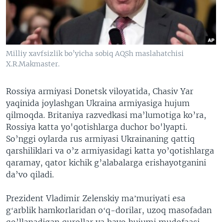
VIDEO
ODNOKLASSNIKI
XABARLAR SURATLARDA
TELEGRAM
TWITTER
Milliy xavfsizlik bo’yicha sobiq AQSh maslahatchisi
SOUNDCLOUD
VOA
X.R.Makmaster.
Rossiya armiyasi Donetsk viloyatida, Chasiv Yar
yaqinida joylashgan Ukraina armiyasiga hujum
qilmoqda. Britaniya razvedkasi ma’lumotiga ko’ra,
Rossiya katta yo'qotishlarga duchor bo'lyapti.
So’nggi oylarda rus armiyasi Ukrainaning qattiq
qarshiliklari va o’z armiyasidagi katta yo’qotishlarga
qaramay, qator kichik g’alabalarga erishayotganini
da’vo qiladi.
Prezident Vladimir Zelenskiy maʼmuriyati esa
gʻarblik hamkorlaridan oʻq-dorilar, uzoq masofadan
qo’llanadigan qurollar va havo hujumi mudofaasi