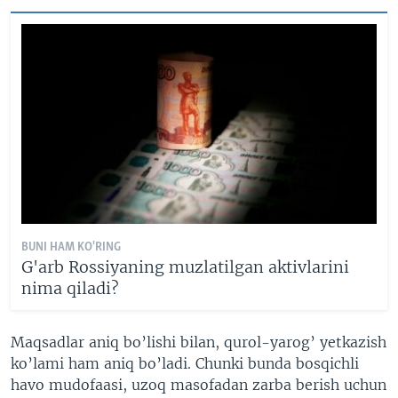
BUNI HAM KO'RING
G'arb Rossiyaning muzlatilgan aktivlarini
nima qiladi?
Maqsadlar aniq bo’lishi bilan, qurol-yarog’ yetkazish
ko’lami ham aniq bo’ladi. Chunki bunda bosqichli
havo mudofaasi, uzoq masofadan zarba berish uchun