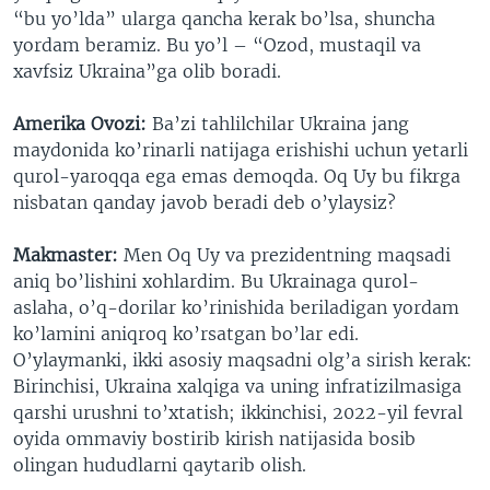
“bu yo’lda” ularga qancha kerak bo’lsa, shuncha
yordam beramiz. Bu yo’l – “Ozod, mustaqil va
xavfsiz Ukraina”ga olib boradi.
Amerika Ovozi:
Ba’zi tahlilchilar Ukraina jang
maydonida ko’rinarli natijaga erishishi uchun yetarli
qurol-yaroqqa ega emas demoqda. Oq Uy bu fikrga
nisbatan qanday javob beradi deb o’ylaysiz?
Makmaster:
Men Oq Uy va prezidentning maqsadi
aniq bo’lishini xohlardim. Bu Ukrainaga qurol-
aslaha, o’q-dorilar ko’rinishida beriladigan yordam
ko’lamini aniqroq ko’rsatgan bo’lar edi.
O’ylaymanki, ikki asosiy maqsadni olg’a sirish kerak:
Birinchisi, Ukraina xalqiga va uning infratizilmasiga
qarshi urushni to’xtatish; ikkinchisi, 2022-yil fevral
oyida ommaviy bostirib kirish natijasida bosib
olingan hududlarni qaytarib olish.