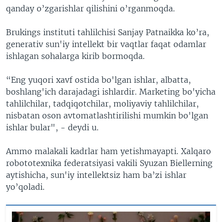
qanday o’zgarishlar qilishini o’rganmoqda.
Brukings instituti tahlilchisi Sanjay Patnaikka ko’ra,
generativ sun'iy intellekt bir vaqtlar faqat odamlar
ishlagan sohalarga kirib bormoqda.
“Eng yuqori xavf ostida bo'lgan ishlar, albatta,
boshlang'ich darajadagi ishlardir. Marketing bo'yicha
tahlilchilar, tadqiqotchilar, moliyaviy tahlilchilar,
nisbatan oson avtomatlashtirilishi mumkin bo'lgan
ishlar bular", - deydi u.
Ammo malakali kadrlar ham yetishmayapti. Xalqaro
robototexnika federatsiyasi vakili Syuzan Biellerning
aytishicha, sun'iy intellektsiz ham ba’zi ishlar
yo’qoladi.