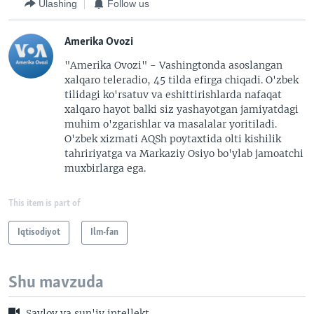
Ulashing
Follow us
Amerika Ovozi
"Amerika Ovozi" - Vashingtonda asoslangan
xalqaro teleradio, 45 tilda efirga chiqadi. O'zbek
tilidagi ko'rsatuv va eshittirishlarda nafaqat
xalqaro hayot balki siz yashayotgan jamiyatdagi
muhim o'zgarishlar va masalalar yoritiladi.
O'zbek xizmati AQSh poytaxtida olti kishilik
tahririyatga va Markaziy Osiyo bo'ylab jamoatchi
muxbirlarga ega.
This item is part of
Iqtisodiyot
Ilm-fan
Shu mavzuda
Saylov va sun'iy intellekt