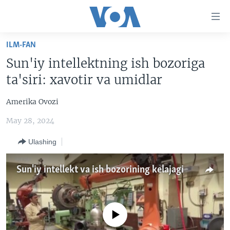
Bosh
sahifaga
boring
Boshiga
ILM-FAN
qayting
BOSH SAHIFA
Sun'iy intellektning ish bozoriga
Qidiruvga
AMERIKA
ta'siri: xavotir va umidlar
o'ting
MARKAZIY OSIYO
Amerika Ovozi
XALQARO
May 28, 2024
VATANDOSHLAR
Ulashing
MULTIMEDIA
IJTIMOIY TARMOQLAR
AMERIKA MANZARALARI
Sun'iy intellekt va ish bozorining kelajagi
INGLIZ TILI DARSLARI
XALQARO HAYOT
FACEBOOK
EDITORIAL
VASHINGTON CHOYXONASI
YOUTUBE
No media source currently available
MOBIL-SALOM!
INSTAGRAM
Learning English