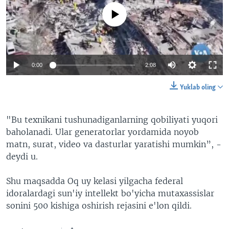
No media source currently available
0:00
2:08
Yuklab oling
"Bu texnikani tushunadiganlarning qobiliyati yuqori
baholanadi. Ular generatorlar yordamida noyob
matn, surat, video va dasturlar yaratishi mumkin”, -
deydi u.
Shu maqsadda Oq uy kelasi yilgacha federal
idoralardagi sun'iy intellekt bo'yicha mutaxassislar
sonini 500 kishiga oshirish rejasini e'lon qildi.