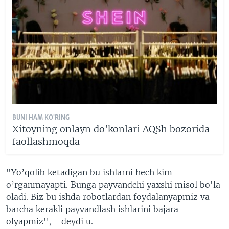
BUNI HAM KO'RING
Xitoyning onlayn do'konlari AQSh bozorida
faollashmoqda
"Yo’qolib ketadigan bu ishlarni hech kim
o’rganmayapti. Bunga payvandchi yaxshi misol bo'la
oladi. Biz bu ishda robotlardan foydalanyapmiz va
barcha kerakli payvandlash ishlarini bajara
olyapmiz", - deydi u.