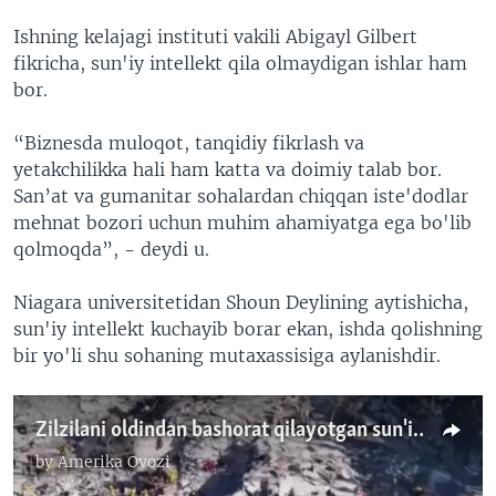
Ishning kelajagi instituti vakili Abigayl Gilbert
fikricha, sun'iy intellekt qila olmaydigan ishlar ham
bor.
“Biznesda muloqot, tanqidiy fikrlash va
yetakchilikka hali ham katta va doimiy talab bor.
San’at va gumanitar sohalardan chiqqan iste'dodlar
mehnat bozori uchun muhim ahamiyatga ega bo'lib
qolmoqda”, - deydi u.
Niagara universitetidan Shoun Deylining aytishicha,
sun'iy intellekt kuchayib borar ekan, ishda qolishning
bir yo'li shu sohaning mutaxassisiga aylanishdir.
Zilzilani oldindan bashorat qilayotgan sun'iy intellekt
by
Amerika Ovozi