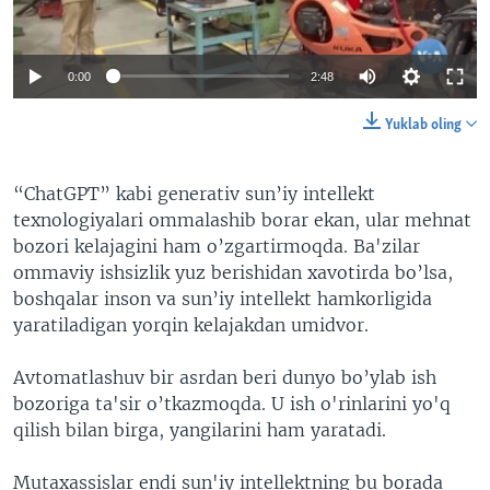
VIDEO
ODNOKLASSNIKI
XABARLAR SURATLARDA
TELEGRAM
0:00
2:48
TWITTER
Yuklab oling
SOUNDCLOUD
VOA
“ChatGPT” kabi generativ sun’iy intellekt
texnologiyalari ommalashib borar ekan, ular mehnat
bozori kelajagini ham o’zgartirmoqda. Ba'zilar
ommaviy ishsizlik yuz berishidan xavotirda bo’lsa,
boshqalar inson va sun’iy intellekt hamkorligida
yaratiladigan yorqin kelajakdan umidvor.
Avtomatlashuv bir asrdan beri dunyo bo’ylab ish
bozoriga ta'sir o’tkazmoqda. U ish o'rinlarini yo'q
qilish bilan birga, yangilarini ham yaratadi.
Mutaxassislar endi sun'iy intellektning bu borada