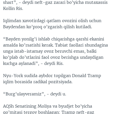
shart”, - deydi neft-gaz zarari bo'yicha mutaxassis
Kollin Ris.
Iqlimdan xavotirdagi qatlam ovozini olish uchun
Baydendan ko’proq o’zgarish qilish kutiladi.
“Bayden yonilg’i ishlab chiqarishga qarshi ekanini
amalda ko’rsatishi kerak. Tabiat faollari shundagina
unga istab-istamay ovoz beruvchi emas, balki
ko’plab do’stlarini faol ovoz berishga undaydigan
kuchga aylanadi”, - deydi Ris.
Nyu-York sudida aybdor topilgan Donald Tramp
iqlim borasida radikal pozitsiyada.
“Burg’ulayveramiz”, - deydi u.
AQSh Senatining Moliya va byudjet bo’yicha
qo’mitasi tergov boshlagan: Tramp neft-gaz