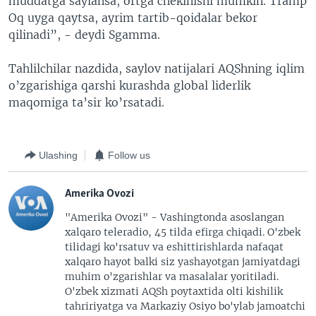
muddatga saylansa, ortga chekinishi mumkin. Tramp
Oq uyga qaytsa, ayrim tartib-qoidalar bekor
qilinadi”, - deydi Sgamma.
Tahlilchilar nazdida, saylov natijalari AQShning iqlim
o’zgarishiga qarshi kurashda global liderlik
maqomiga ta’sir ko’rsatadi.
Ulashing
Follow us
Amerika Ovozi
"Amerika Ovozi" - Vashingtonda asoslangan
xalqaro teleradio, 45 tilda efirga chiqadi. O'zbek
tilidagi ko'rsatuv va eshittirishlarda nafaqat
xalqaro hayot balki siz yashayotgan jamiyatdagi
muhim o'zgarishlar va masalalar yoritiladi.
O'zbek xizmati AQSh poytaxtida olti kishilik
tahririyatga va Markaziy Osiyo bo'ylab jamoatchi