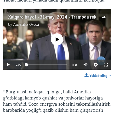
Xalqaro hayot - 31-may, 2024 - Trampda rekord, Yevropa Ittifoqi saylov arafasida, Iqlim
by
Amerika Ovozi
No media source currently available
0:00
8:15
Yuklab oling
“Burg’ulash nafaqat iqlimga, balki Amerika
g’arbidagi kamyob qushlar va jonivorlar hayotiga
ham tahdid. Toza energiya sohasini takomillashtirish
barobarida yoqilg’i qazib olishni ham qisqartirish