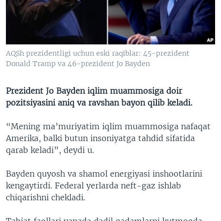
VIDEO
ODNOKLASSNIKI
XABARLAR SURATLARDA
TELEGRAM
TWITTER
AQSh prezidentligi uchun eski raqiblar: 45-prezident
SOUNDCLOUD
VOA
Donald Tramp va 46-prezident Jo Bayden
Prezident Jo Bayden iqlim muammosiga doir
pozitsiyasini aniq va ravshan bayon qilib keladi.
“Mening ma’muriyatim iqlim muammosiga nafaqat
Amerika, balki butun insoniyatga tahdid sifatida
qarab keladi”, deydi u.
Bayden quyosh va shamol energiyasi inshootlarini
kengaytirdi. Federal yerlarda neft-gaz ishlab
chiqarishni chekladi.
Tabiat faollari yanada dadil qadamlarni kutmoqda.