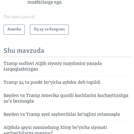
muxbirlarga ega.
This item is part of
Amerika
Oq uy va Kongress
Shu mavzuda
Tramp sudlovi AQSh siyosiy maydonini yanada
tarqoqlashtirgan
Tramp 34 ta punkt bo'yicha aybdor deb topildi
Bayden va Tramp Amerika qurolli kuchlarini kuchaytirishga
so’z bermoqda
Bayden va Tramp ayol saylovchilar ko'nglini ovlamoqda
AQShda qaysi nomzodning Xitoy bo’yicha siyosati
saylovchilarga manzur?