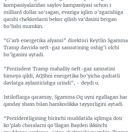
kompaniyalaridan saylov kampaniyasi uchun 1
milliard dollar so’ragan, evaziga iqlim o’zgarishiga
qarshi cheklovlarni bekor qilish va’dasini bergan
bo’lishi mumkin.
“G’arb energetika alyansi” direktori Keytlin Sgamma
Tramp davrida neft-gaz sanoatining oshig’i olchi
bo’lganini aytadi.
“Prezisdent Tramp mahalliy neft-gaz sanoatini
himoya qildi, AQShni energetika bo’yicha qudratli
davlatga aylantirishga urindi”, - deydi u.
Ixtiloflarga qaramay, Sgamma Oq uyni egallagan har
qanday shaxs bilan hamkorlikka tayyorligini aytadi.
“Prezidentligining birinchi muddatida iqlimga doir
ko’plab choralarni qo’llagan Bayden ikkinchi