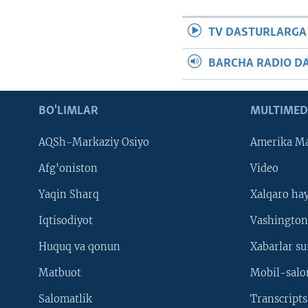
TV DASTURLARGA
BARCHA RADIO D
BO'LIMLAR
MULTIMED
AQSh-Markaziy Osiyo
Amerika Ma
Afg'oniston
Video
Yaqin Sharq
Xalqaro ha
Iqtisodiyot
Vashington
Huquq va qonun
Xabarlar su
Matbuot
Mobil-salo
Salomatlik
Transcripts