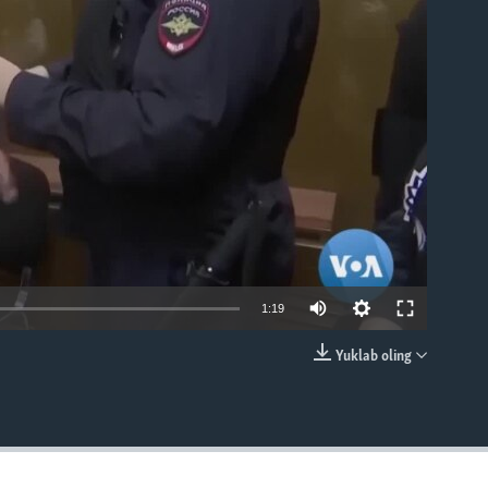
able
1:19
Yuklab oling
EMBED