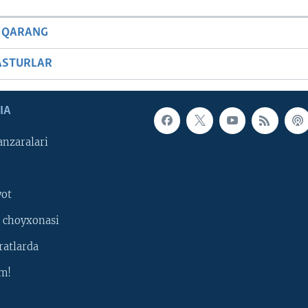
 QARANG
ASTURLAR
IA
nzaralari
yot
 choyxonasi
ratlarda
m!