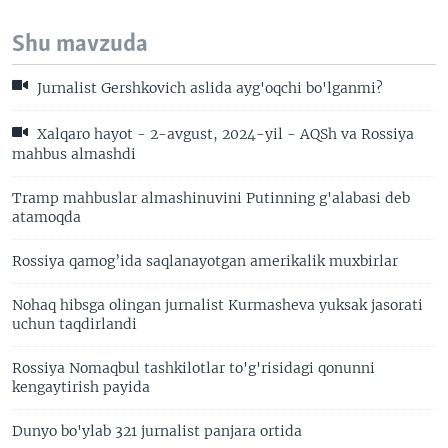
Shu mavzuda
Jurnalist Gershkovich aslida ayg'oqchi bo'lganmi?
Xalqaro hayot - 2-avgust, 2024-yil - AQSh va Rossiya
mahbus almashdi
Tramp mahbuslar almashinuvini Putinning g'alabasi deb
atamoqda
Rossiya qamog’ida saqlanayotgan amerikalik muxbirlar
Nohaq hibsga olingan jurnalist Kurmasheva yuksak jasorati
uchun taqdirlandi
Rossiya Nomaqbul tashkilotlar to'g'risidagi qonunni
kengaytirish payida
Dunyo bo'ylab 321 jurnalist panjara ortida