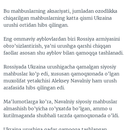
Bu mahbuslarning aksariyati, jumladan ozodlikka
chiqarilgan mahbuslarning katta qismi Ukraina
urushi ortidan hibs qilingan.
Eng ommaviy ayblovlardan biri Rossiya armiyasini
obro’sizlantirish, ya’ni urushga qarshi chiqqan
faollar asosan shu ayblov bilan qamoqqa tashlanadi.
Rossiyada Ukraina urushigacha qamalgan siyosiy
mahbuslar ko’p edi, xususan qamoqxonada o’lgan
muxolifat yetakchisi Aleksey Navalniy ham urush
arafasida hibs qilingan edi.
Ma'lumotlarga ko’ra, Navalniy siyosiy mahbuslar
almashish bo’yicha ro’yxatda bo’lgan, ammo u
kutilmaganda shubhali tarzda qamoqxonada o’ldi.
Ukraina urushiga qadar qamoqqa tashlangan,