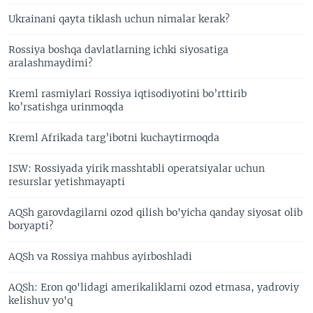
Ukrainani qayta tiklash uchun nimalar kerak?
Rossiya boshqa davlatlarning ichki siyosatiga
aralashmaydimi?
Kreml rasmiylari Rossiya iqtisodiyotini bo’rttirib
ko’rsatishga urinmoqda
Kreml Afrikada targ’ibotni kuchaytirmoqda
ISW: Rossiyada yirik masshtabli operatsiyalar uchun
resurslar yetishmayapti
AQSh garovdagilarni ozod qilish bo'yicha qanday siyosat olib
boryapti?
AQSh va Rossiya mahbus ayirboshladi
AQSh: Eron qo'lidagi amerikaliklarni ozod etmasa, yadroviy
kelishuv yo'q