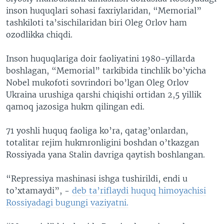
inson huquqlari sohasi faxriylaridan, “Memorial”
tashkiloti ta’sischilaridan biri Oleg Orlov ham
ozodlikka chiqdi.
Inson huquqlariga doir faoliyatini 1980-yillarda
boshlagan, “Memorial” tarkibida tinchlik bo’yicha
Nobel mukofoti sovrindori bo’lgan Oleg Orlov
Ukraina urushiga qarshi chiqishi ortidan 2,5 yillik
qamoq jazosiga hukm qilingan edi.
71 yoshli huquq faoliga ko’ra, qatag’onlardan,
totalitar rejim hukmronligini boshdan o’tkazgan
Rossiyada yana Stalin davriga qaytish boshlangan.
“Repressiya mashinasi ishga tushirildi, endi u
to’xtamaydi”, -
deb ta’riflaydi huquq himoyachisi
Rossiyadagi bugungi vaziyatni.