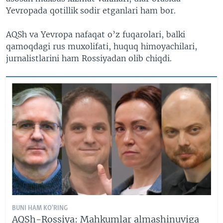
Yevropada qotillik sodir etganlari ham bor.
AQSh va Yevropa nafaqat o’z fuqarolari, balki
qamoqdagi rus muxolifati, huquq himoyachilari,
jurnalistlarini ham Rossiyadan olib chiqdi.
BUNI HAM KO'RING
AQSh-Rossiya: Mahkumlar almashinuviga