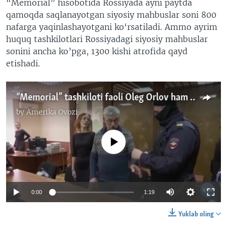
“Memorial” hisobotida Rossiyada ayni paytda
qamoqda saqlanayotgan siyosiy mahbuslar soni 800
nafarga yaqinlashayotgani ko‘rsatiladi. Ammo ayrim
huquq tashkilotlari Rossiyadagi siyosiy mahbuslar
sonini ancha ko’pga, 1300 kishi atrofida qayd
etishadi.
“Memorial” tashkiloti faoli Oleg Orlov ham ozodlikda
by
Amerika Ovozi
No media source currently available
0:00
1:19
Yuklab oling