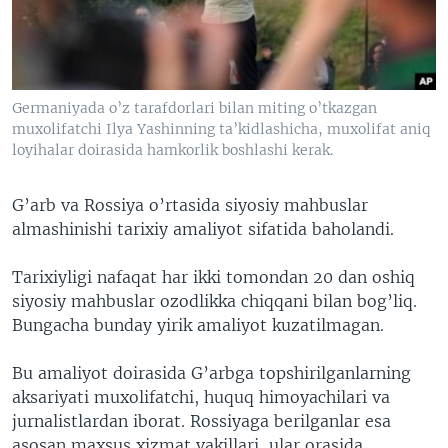
VIDEO
ODNOKLASSNIKI
XABARLAR SURATLARDA
TELEGRAM
TWITTER
Germaniyada o’z tarafdorlari bilan miting o’tkazgan
SOUNDCLOUD
VOA
muxolifatchi Ilya Yashinning ta’kidlashicha, muxolifat aniq
loyihalar doirasida hamkorlik boshlashi kerak.
G’arb va Rossiya o’rtasida siyosiy mahbuslar
almashinishi tarixiy amaliyot sifatida baholandi.
Tarixiyligi nafaqat har ikki tomondan 20 dan oshiq
siyosiy mahbuslar ozodlikka chiqqani bilan bog’liq.
Bungacha bunday yirik amaliyot kuzatilmagan.
Bu amaliyot doirasida G’arbga topshirilganlarning
aksariyati muxolifatchi, huquq himoyachilari va
jurnalistlardan iborat. Rossiyaga berilganlar esa
asosan maxsus xizmat vakillari, ular orasida