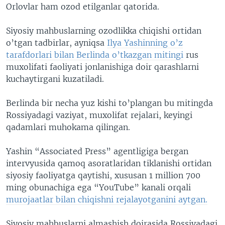
Orlovlar ham ozod etilganlar qatorida.
Siyosiy mahbuslarning ozodlikka chiqishi ortidan
o’tgan tadbirlar, ayniqsa
Ilya Yashinning o’z
tarafdorlari bilan Berlinda o’tkazgan mitingi
rus
muxolifati faoliyati jonlanishiga doir qarashlarni
kuchaytirgani kuzatiladi.
Berlinda bir necha yuz kishi to’plangan bu mitingda
Rossiyadagi vaziyat, muxolifat rejalari, keyingi
qadamlari muhokama qilingan.
Yashin “Associated Press” agentligiga bergan
intervyusida qamoq asoratlaridan tiklanishi ortidan
siyosiy faoliyatga qaytishi, xususan 1 million 700
ming obunachiga ega “YouTube” kanali orqali
murojaatlar bilan chiqishni rejalayotganini aytgan.
Siyosiy mahbuslarni almashish doirasida Rossiyadagi