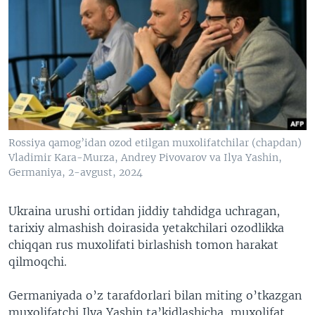
Rossiya qamog’idan ozod etilgan muxolifatchilar (chapdan)
Vladimir Kara-Murza, Andrey Pivovarov va Ilya Yashin,
Germaniya, 2-avgust, 2024
Ukraina urushi ortidan jiddiy tahdidga uchragan,
tarixiy almashish doirasida yetakchilari ozodlikka
chiqqan rus muxolifati birlashish tomon harakat
qilmoqchi.
Germaniyada o’z tarafdorlari bilan miting o’tkazgan
muxolifatchi Ilya Yashin ta’kidlashicha, muxolifat