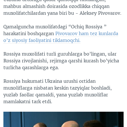
mahbus almashish doirasida ozodlikka chiqqan
muxolifatchilardan yana biri bu - Aleksey Pivovarov.
Qamalguncha muxolifatdagi “Ochiq Rossiya ”
harakatini boshqargan
Pivovarov ham tez kunlarda
o’z siyosiy faoliyatini tiklamoqchi.
Rossiya muxolifati turli guruhlarga bo’lingan, ular
Rossiya rivojlanishi, rejimga qarshi kurash bo’yicha
turlicha qarashlarga ega.
Rossiya hukumati Ukraina urushi ortidan
muxoliflarga nisbatan keskin tazyiqlar boshladi,
yuzlab faollar qamaldi, yana yuzlab muxoliflar
mamlakatni tark etdi.