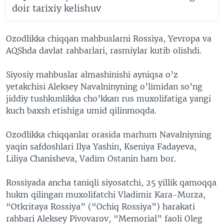
doir tarixiy kelishuv
Ozodlikka chiqqan mahbuslarni Rossiya, Yevropa va
AQShda davlat rahbarlari, rasmiylar kutib olishdi.
Siyosiy mahbuslar almashinishi ayniqsa o’z
yetakchisi Aleksey Navalninyning o’limidan so’ng
jiddiy tushkunlikka cho’kkan rus muxolifatiga yangi
kuch baxsh etishiga umid qilinmoqda.
Ozodlikka chiqqanlar orasida marhum Navalniyning
yaqin safdoshlari Ilya Yashin, Kseniya Fadayeva,
Liliya Chanisheva, Vadim Ostanin ham bor.
Rossiyada ancha taniqli siyosatchi, 25 yillik qamoqqa
hukm qilingan muxolifatchi Vladimir Kara-Murza,
“Otkritaya Rossiya” (“Ochiq Rossiya”) harakati
rahbari Aleksey Pivovarov, “Memorial” faoli Oleg