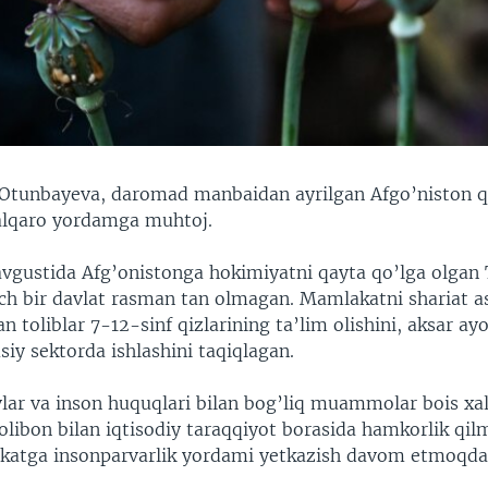
tunbayeva, daromad manbaidan ayrilgan Afgo’niston qi
xalqaro yordamga muhtoj.
avgustida Afg’onistonga hokimiyatni qayta qo’lga olgan 
ch bir davlat rasman tan olmagan. Mamlakatni shariat a
 toliblar 7-12-sinf qizlarining ta’lim olishini, aksar ayo
siy sektorda ishlashini taqiqlagan.
lar va inson huquqlari bilan bog’liq muammolar bois xa
libon bilan iqtisodiy taraqqiyot borasida hamkorlik qil
tga insonparvarlik yordami yetkazish davom etmoqda