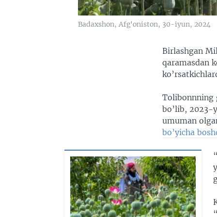
Badaxshon, Afg'oniston, 30-iyun, 2024
Birlashgan Mil
qaramasdan ko
ko’rsatkichlar
Tolibonnning 
bo’lib, 2023-y
umuman olga
bo’yicha bosh
g
K