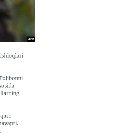
shloqlari
Tolibonni
sosida
llarning
lqaro
mayapti.
.