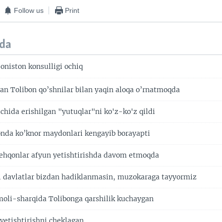
Follow us
Print
da
oniston konsulligi ochiq
n Tolibon qo’shnilar bilan yaqin aloqa o’rnatmoqda
 ichida erishilgan "yutuqlar"ni ko'z-ko'z qildi
nda ko’knor maydonlari kengayib borayapti
ehqonlar afyun yetishtirishda davom etmoqda
i davlatlar bizdan hadiklanmasin, muzokaraga tayyormiz
moli-sharqida Tolibonga qarshilik kuchaygan
yetishtirishni cheklagan