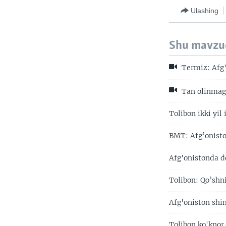
Ulashing
Shu mavzu
Termiz: Afg'
Tan olinmaga
Tolibon ikki yil
BMT: Afg’onisto
Afg'onistonda d
Tolibon: Qo’shn
Afg'oniston shi
Tolibon ko'knor 