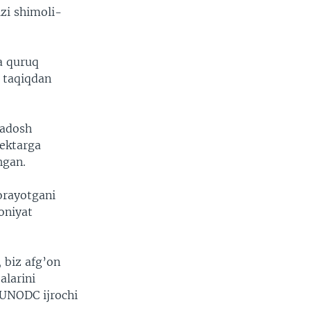
izi shimoli-
a quruq
u taqiqdan
radosh
gektarga
hgan.
orayotgani
oniyat
.
 biz afg’on
alarini
 UNODC ijrochi