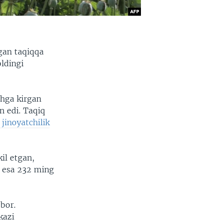
tgan taqiqqa
ldingi
hga kirgan
n edi. Taqiq
jinoyatchilik
il etgan,
a esa 232 ming
 bor.
kazi