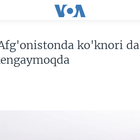
fg'onistonda ko'knori dal
kengaymoqda