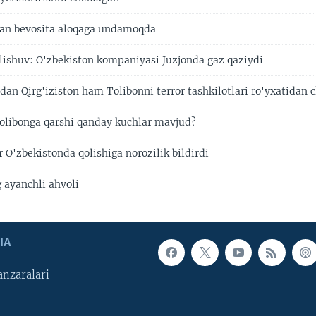
lan bevosita aloqaga undamoqda
elishuv: O'zbekiston kompaniyasi Juzjonda gaz qaziydi
dan Qirg'iziston ham Tolibonni terror tashkilotlari ro'yxatidan 
olibonga qarshi qanday kuchlar mavjud?
 O'zbekistonda qolishiga norozilik bildirdi
 ayanchli ahvoli
IA
nzaralari