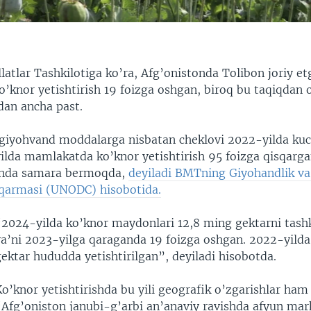
latlar Tashkilotiga ko’ra, Afg’onistonda Tolibon joriy e
’knor yetishtirish 19 foizga oshgan, biroq bu taqiqdan o
dan ancha past.
giyohvand moddalarga nisbatan cheklovi 2022-yilda kuc
ilda mamlakatda ko’knor yetishtirish 95 foizga qisqarga
nda samara bermoqda,
deyiladi BMTning Giyohandlik va 
qarmasi (UNODC) hisobotida.
“2024-yilda ko’knor maydonlari 12,8 ming gektarni tashk
ya’ni 2023-yilga qaraganda 19 foizga oshgan. 2022-yild
ektar hududda yetishtirilgan”, deyiladi hisobotda.
o’knor yetishtirishda bu yili geografik o’zgarishlar ham
“Afg’oniston janubi-g’arbi an’anaviy ravishda afyun mar