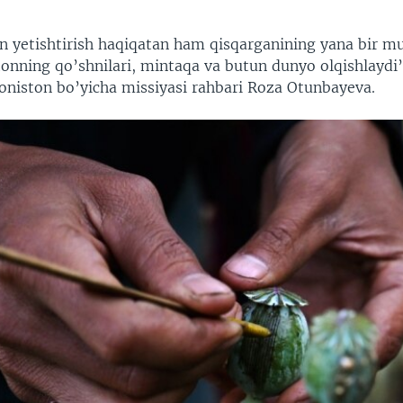
n yetishtirish haqiqatan ham qisqarganining yana bir muh
tonning qo’shnilari, mintaqa va butun dunyo olqishlaydi”
niston bo’yicha missiyasi rahbari Roza Otunbayeva.