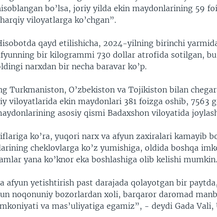
isoblangan bo’lsa, joriy yilda ekin maydonlarining 59 fo
harqiy viloyatlarga ko’chgan”.
Hisobotda qayd etilishicha, 2024-yilning birinchi yarmid
fyunning bir kilogrammi 730 dollar atrofida sotilgan, b
ldingi narxdan bir necha baravar ko’p.
ng Turkmaniston, O’zbekiston va Tojikiston bilan chega
y viloyatlarida ekin maydonlari 381 foizga oshib, 7563 
maydonlarining asosiy qismi Badaxshon viloyatida joylas
flariga ko’ra, yuqori narx va afyun zaxiralari kamayib b
larining cheklovlarga ko’z yumishiga, oldida boshqa imk
mlar yana ko’knor eka boshlashiga olib kelishi mumkin
 afyun yetishtirish past darajada qolayotgan bir paytda,
hun noqonuniy bozorlardan xoli, barqaror daromad manb
 imkoniyati va mas’uliyatiga egamiz”, - deydi Gada Vali,