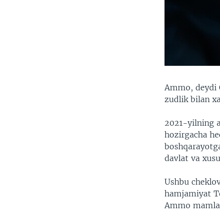
Ammo, deydi O
zudlik bilan 
2021-yilning 
hozirgacha he
boshqarayotgan
davlat va xusu
Ushbu cheklov
hamjamiyat To
Ammo mamlaka