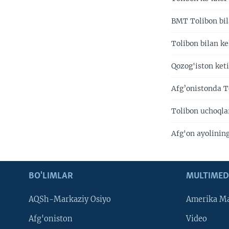
BMT Tolibon bi
Tolibon bilan k
Qozog'iston keti
Afg’onistonda T
Tolibon uchoqlar
Afg'on ayolining
BO'LIMLAR
MULTIMED
AQSh-Markaziy Osiyo
Amerika Ma
Afg'oniston
Video