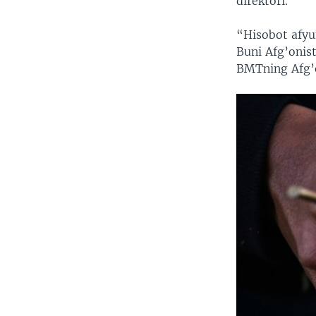
direktori.
“Hisobot afyu
Buni Afg’onis
BMTning Afg’o