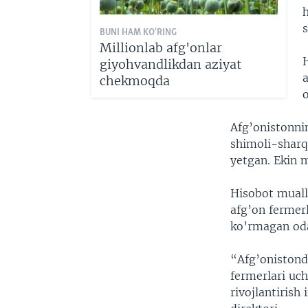
h
s
BUNI HAM KO'RING
Millionlab afg'onlar
giyohvandlikdan aziyat
a
chekmoqda
o
Afg’onistonni
shimoli-sharqi
yetgan. Ekin 
Hisobot mualli
afg’on fermer
ko’rmagan oda
“Afg’onistonda
fermerlari uc
rivojlantirish