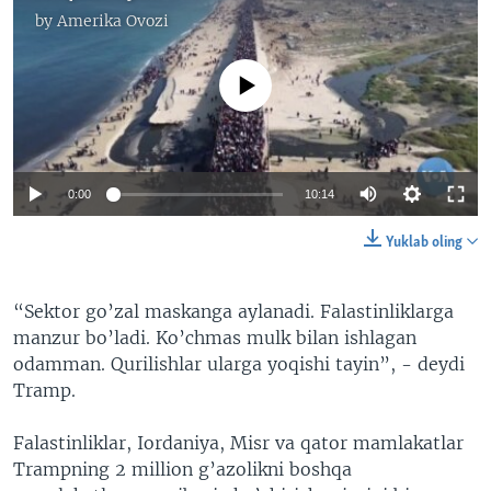
by
Amerika Ovozi
No media source currently available
Auto
0:00
10:14
240p
Yuklab oling
360p
Auto
240p
360p
480p
“Sektor go’zal maskanga aylanadi. Falastinliklarga
480p
manzur bo’ladi. Ko’chmas mulk bilan ishlagan
720p
720p
1080p
odamman. Qurilishlar ularga yoqishi tayin”, - deydi
Tramp.
1080p
Falastinliklar, Iordaniya, Misr va qator mamlakatlar
Trampning 2 million g’azolikni boshqa