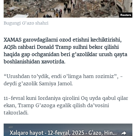
VIDEO
ODNOKLASSNIKI
XABARLAR SURATLARDA
TELEGRAM
Bugungi G'azo shahri
TWITTER
SOUNDCLOUD
VOA
XAMAS garovdagilarni ozod etishni kechiktirishi,
AQSh rahbari Donald Tramp sulhni bekor qilishi
haqida gap ochganidan beri g’azoliklar urush qayta
boshlanishidan xavotirda.
“Urushdan to’ydik, endi o’limga ham rozimiz”, -
deydi g’azolik Samiya Jamol.
11-fevral kuni Iordaniya qirolini Oq uyda qabul qilar
ekan, Tramp G’azoga egalik qilish da’vosini
takrorladi.
Xalqaro hayot - 12-fevral, 2025 - G'azo, Hindiston, AQSh