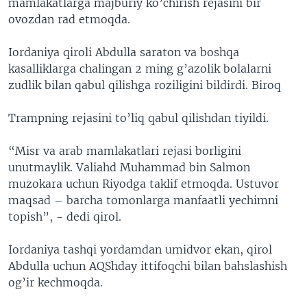
mamlakatlarga majburiy ko’chirish rejasini bir
ovozdan rad etmoqda.
Iordaniya qiroli Abdulla saraton va boshqa
kasalliklarga chalingan 2 ming g’azolik bolalarni
zudlik bilan qabul qilishga roziligini bildirdi. Biroq
Trampning rejasini to’liq qabul qilishdan tiyildi.
“Misr va arab mamlakatlari rejasi borligini
unutmaylik. Valiahd Muhammad bin Salmon
muzokara uchun Riyodga taklif etmoqda. Ustuvor
maqsad – barcha tomonlarga manfaatli yechimni
topish”, - dedi qirol.
Iordaniya tashqi yordamdan umidvor ekan, qirol
Abdulla uchun AQShday ittifoqchi bilan bahslashish
og’ir kechmoqda.