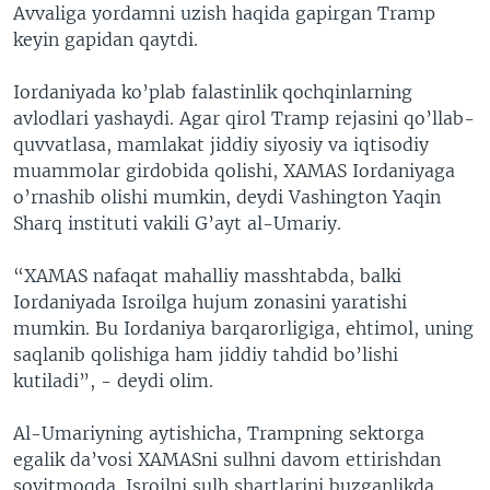
Avvaliga yordamni uzish haqida gapirgan Tramp
keyin gapidan qaytdi.
Iordaniyada ko’plab falastinlik qochqinlarning
avlodlari yashaydi. Agar qirol Tramp rejasini qo’llab-
quvvatlasa, mamlakat jiddiy siyosiy va iqtisodiy
muammolar girdobida qolishi, XAMAS Iordaniyaga
o’rnashib olishi mumkin, deydi Vashington Yaqin
Sharq instituti vakili G’ayt al-Umariy.
“XAMAS nafaqat mahalliy masshtabda, balki
Iordaniyada Isroilga hujum zonasini yaratishi
mumkin. Bu Iordaniya barqarorligiga, ehtimol, uning
saqlanib qolishiga ham jiddiy tahdid bo’lishi
kutiladi”, - deydi olim.
Al-Umariyning aytishicha, Trampning sektorga
egalik da’vosi XAMASni sulhni davom ettirishdan
sovitmoqda. Isroilni sulh shartlarini buzganlikda