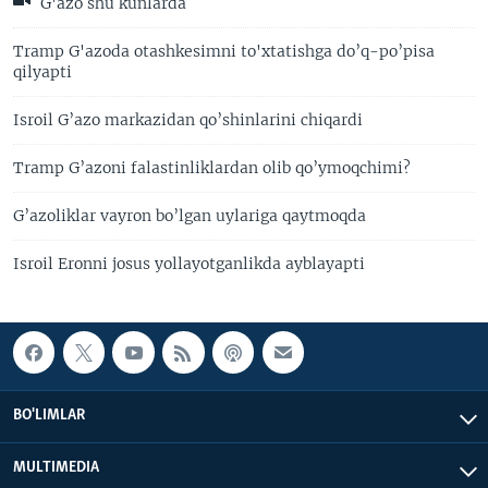
G'azo shu kunlarda
Tramp G'azoda otashkesimni to'xtatishga do’q-po’pisa
qilyapti
Isroil G’azo markazidan qo’shinlarini chiqardi
Tramp G’azoni falastinliklardan olib qo’ymoqchimi?
G’azoliklar vayron bo’lgan uylariga qaytmoqda
Isroil Eronni josus yollayotganlikda ayblayapti
BO'LIMLAR
MULTIMEDIA