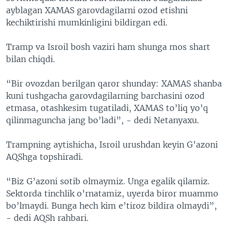
ayblagan XAMAS garovdagilarni ozod etishni
kechiktirishi mumkinligini bildirgan edi.
Tramp va Isroil bosh vaziri ham shunga mos shart
bilan chiqdi.
“Bir ovozdan berilgan qaror shunday: XAMAS shanba
kuni tushgacha garovdagilarning barchasini ozod
etmasa, otashkesim tugatiladi, XAMAS to’liq yo’q
qilinmaguncha jang bo’ladi”, - dedi Netanyaxu.
Trampning aytishicha, Isroil urushdan keyin G’azoni
AQShga topshiradi.
“Biz G’azoni sotib olmaymiz. Unga egalik qilamiz.
Sektorda tinchlik o’rnatamiz, uyerda biror muammo
bo’lmaydi. Bunga hech kim e’tiroz bildira olmaydi”,
- dedi AQSh rahbari.