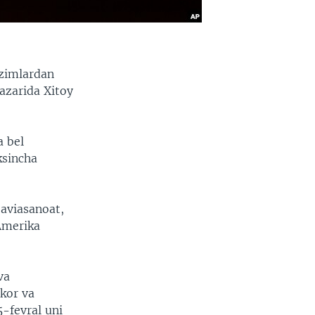
zimlardan
nazarida Xitoy
a bel
ksincha
 aviasanoat,
 Amerika
va
mkor va
-fevral uni