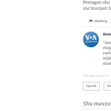
Pentagon shu 
ma'muriyati h
Ulashing
Amer
"Ame
chiq
yash
AQSh
muxb
This item is part of
Siyosat
Xa
Shu mavzu