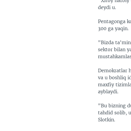
"Xitoy harbiy 
deydi u.
Pentagonga ko
300 ga yaqin.
"Bizda ta'min
sektor bilan 
mustahkamlash
Demokratlar h
va u boshliq i
maxfiy tiziml
ayblaydi.
"Bu bizning d
tahdid solib,
Slotkin.