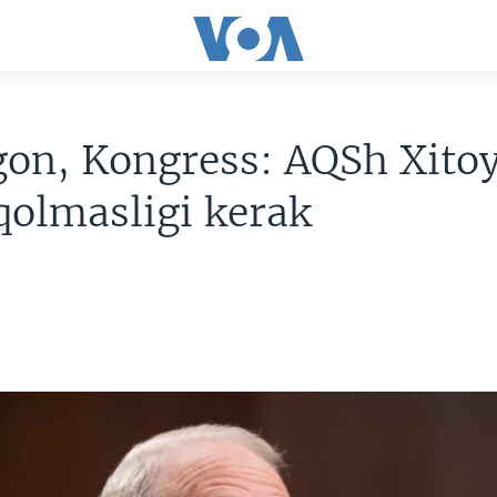
gon, Kongress: AQSh Xito
qolmasligi kerak