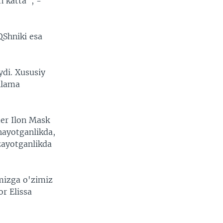
n katta", -
QShniki esa
ydi. Xususiy
nlama
er Ilon Mask
shayotganlikda,
zayotganlikda
mizga o'zimiz
r Elissa