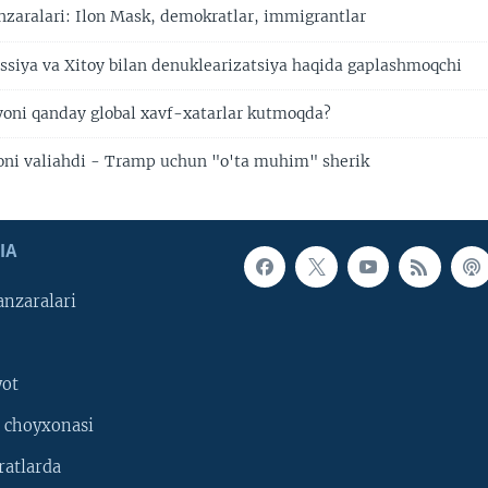
aralari: Ilon Mask, demokratlar, immigrantlar
ssiya va Xitoy bilan denuklearizatsiya haqida gaplashmoqchi
oni qanday global xavf-xatarlar kutmoqda?
oni valiahdi - Tramp uchun "o'ta muhim" sherik
IA
nzaralari
yot
 choyxonasi
ratlarda