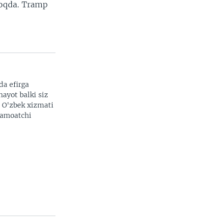
moqda. Tramp
da efirga
hayot balki siz
. O'zbek xizmati
 jamoatchi