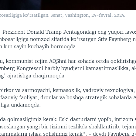
sarligiga ko'rsatilgan. Senat, Vashington, 25-fevral, 2025.
—
Prezident Donald Tramp Pentagondagi eng yuqori lavo
rinbosarligiga nomzod sifatida ko'rsatgan Stiv Faynberg 
an kun sayin kuchayib bormoqda.
 u, kommunist rejim AQShni har sohada ortda qoldirishg
ynberg Kongressni harbiy byudjetni kamaytirmaslikka, a
g' ajratishga chaqirmoqda.
birkor va sarmoyachi, kemasozlik, yadroviy texnologiya,
fazoviy faoliyat, dronlar va boshqa strategik sohalarda
ishga undamoqda.
da qolmasligimiz kerak. Eski dasturlarni yopib, intizom 
soslangan yangi bir tizimni tezlikda shakllantirib, teja
rammalarni ishga solishimiz kerak", - deydi Faynberg 25