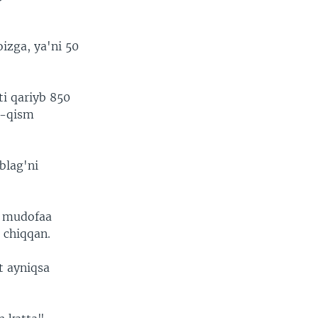
izga, ya'ni 50
i qariyb 850
a-qism
blag'ni
a mudofaa
 chiqqan.
t ayniqsa