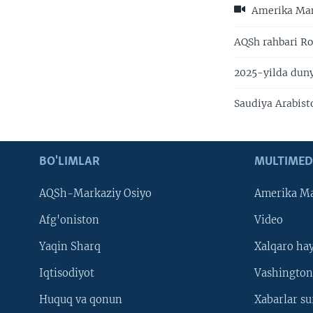
Amerika Manz
AQSh rahbari Ro
2025-yilda duny
Saudiya Arabist
BO'LIMLAR
MULTIMED
AQSh-Markaziy Osiyo
Amerika Ma
Afg'oniston
Video
Yaqin Sharq
Xalqaro ha
Iqtisodiyot
Vashington
Huquq va qonun
Xabarlar su