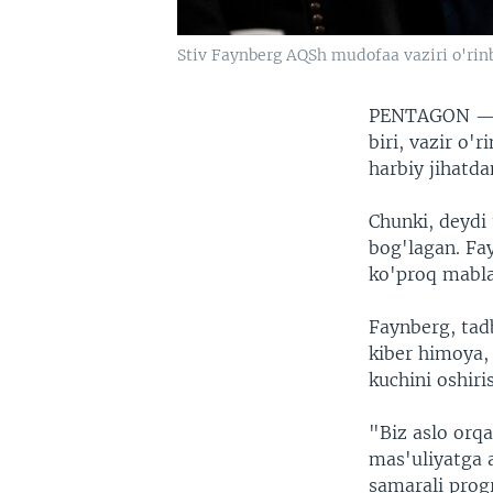
Stiv Faynberg AQSh mudofaa vaziri o'rinbo
PENTAGON 
biri, vazir o'
harbiy jihatd
Chunki, deydi
bog'lagan. Fa
ko'proq mabla
Faynberg, tad
kiber himoya, 
kuchini oshir
"Biz aslo orqa
mas'uliyatga a
samarali prog