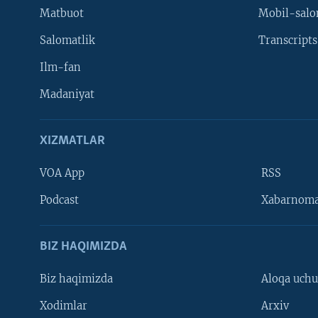
Matbuot
Mobil-salo
Salomatlik
Transcripts
Ilm-fan
Madaniyat
XIZMATLAR
VOA App
RSS
Learning English
Podcast
Xabarnom
BIZ HAQIMIZDA
Biz haqimizda
Aloqa uch
Xodimlar
Arxiv
VOA