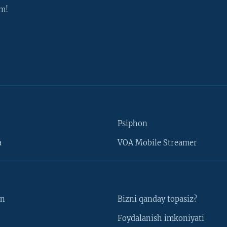
m!
Psiphon
a
VOA Mobile Streamer
un
Bizni qanday topasiz?
Foydalanish imkoniyati