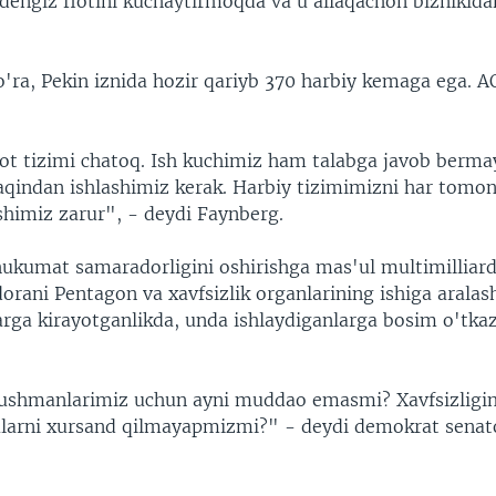
dengiz flotini kuchaytirmoqda va u allaqachon biznikida
'ra, Pekin iznida hozir qariyb 370 harbiy kemaga ega. A
ot tizimi chatoq. Ish kuchimiz ham talabga javob berma
yaqindan ishlashimiz kerak. Harbiy tizimimizni har tomo
imiz zarur", - deydi Faynberg.
ukumat samaradorligini oshirishga mas'ul multimilliard
dorani Pentagon va xavfsizlik organlarining ishiga arala
arga kirayotganlikda, unda ishlaydiganlarga bosim o'tka
ushmanlarimiz uchun ayni muddao emasmi? Xavfsizligi
 ularni xursand qilmayapmizmi?" - deydi demokrat senato