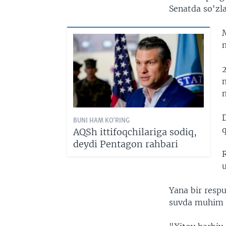
Senatda so'zla
M
m
BUNI HAM KO'RING
q
AQSh ittifoqchilariga sodiq,
deydi Pentagon rahbari
Yana bir respu
suvda muhim v