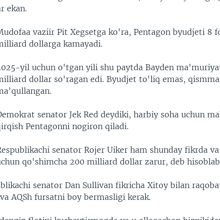
r ekan.
udofaa vaziir Pit Xegsetga ko'ra, Pentagon byudjeti 8 fo
illiard dollarga kamayadi.
2025-yil uchun o'tgan yili shu paytda Bayden ma'muriyat
milliard dollar so'ragan edi. Byudjet to'liq emas, qismm
ma'qullangan.
Demokrat senator Jek Red deydiki, harbiy soha uchun ma
irqish Pentagonni nogiron qiladi.
Respublikachi senator Rojer Uiker ham shunday fikrda v
uchun qo'shimcha 200 milliard dollar zarur, deb hisoblab
blikachi senator Dan Sullivan fikricha Xitoy bilan raqoba
a AQSh fursatni boy bermasligi kerak.