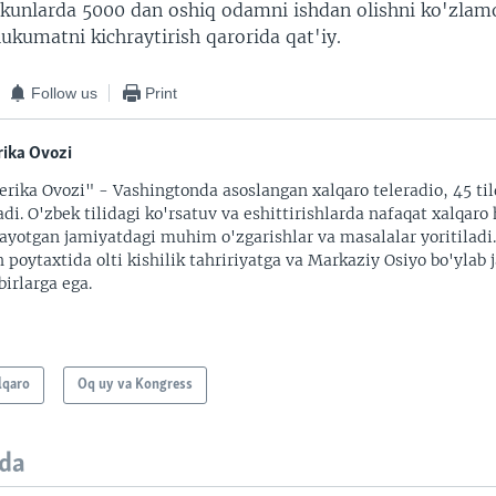
kunlarda 5000 dan oshiq odamni ishdan olishni ko'zla
ukumatni kichraytirish qarorida qat'iy.
Follow us
Print
ika Ovozi
rika Ovozi" - Vashingtonda asoslangan xalqaro teleradio, 45 til
adi. O'zbek tilidagi ko'rsatuv va eshittirishlarda nafaqat xalqaro 
ayotgan jamiyatdagi muhim o'zgarishlar va masalalar yoritiladi
 poytaxtida olti kishilik tahririyatga va Markaziy Osiyo bo'ylab
irlarga ega.
lqaro
Oq uy va Kongress
da