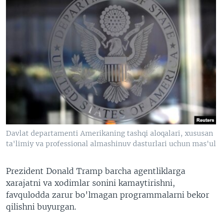
Davlat departamenti Amerikaning tashqi aloqalari, xususan
ta'limiy va professional almashinuv dasturlari uchun mas'ul
Prezident Donald Tramp barcha agentliklarga
xarajatni va xodimlar sonini kamaytirishni,
favqulodda zarur bo'lmagan programmalarni bekor
qilishni buyurgan.