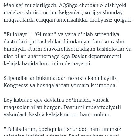
Mablag' muzlatilgach, AQShga chetdan o'qish yoki
malaka oshirish uchun kelganlar, xorijga shunday
maqsadlarda chiqqan amerikaliklar moliyasiz qolgan.
"Fulbrayt", "Gilman" va yana o'nlab stipendiya
dasturlari qatnashchilari kimdan yordam so'rashni
bilmaydi. Ularni muvofiqlashtiradigan tashkilotlar va
ular bilan shartnomaga ega Davlat departamenti
kelajak haqida lom-mim demayapti.
Stipendiatlar hukumatdan norozi ekanini aytib,
Kongresss va boshqalardan yordam kutmoqda.
Ley kabiлар qay davlatгa bo'lmasin, yursak
maqsadlar bilan borgan. Dasturni muvaffaqiyatli
yakunlash kasbiy kelajak uchun ham muhim.
“Talabalarim, qochqinlar, shundoq ham tinimsiz