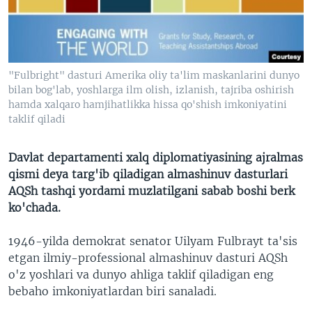
VIDEO
ODNOKLASSNIKI
XABARLAR SURATLARDA
TELEGRAM
TWITTER
"Fulbright" dasturi Amerika oliy ta'lim maskanlarini dunyo
SOUNDCLOUD
VOA
bilan bog'lab, yoshlarga ilm olish, izlanish, tajriba oshirish
hamda xalqaro hamjihatlikka hissa qo'shish imkoniyatini
taklif qiladi
Davlat departamenti xalq diplomatiyasining ajralmas
qismi deya targ'ib qiladigan almashinuv dasturlari
AQSh tashqi yordami muzlatilgani sabab boshi berk
ko'chada.
1946-yilda demokrat senator Uilyam Fulbrayt ta'sis
etgan ilmiy-professional almashinuv dasturi AQSh
o'z yoshlari va dunyo ahliga taklif qiladigan eng
bebaho imkoniyatlardan biri sanaladi.