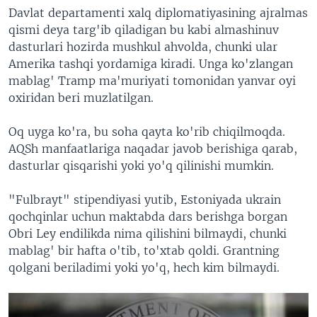
Davlat departamenti xalq diplomatiyasining ajralmas
qismi deya targ'ib qiladigan bu kabi almashinuv
dasturlari hozirda mushkul ahvolda, chunki ular
Amerika tashqi yordamiga kiradi. Unga ko'zlangan
mablag' Tramp ma'muriyati tomonidan yanvar oyi
oxiridan beri muzlatilgan.
Oq uyga ko'ra, bu soha qayta ko'rib chiqilmoqda.
AQSh manfaatlariga naqadar javob berishiga qarab,
dasturlar qisqarishi yoki yo'q qilinishi mumkin.
"Fulbrayt" stipendiyasi yutib, Estoniyada ukrain
qochqinlar uchun maktabda dars berishga borgan
Obri Ley endilikda nima qilishini bilmaydi, chunki
mablag' bir hafta o'tib, to'xtab qoldi. Grantning
qolgani beriladimi yoki yo'q, hech kim bilmaydi.