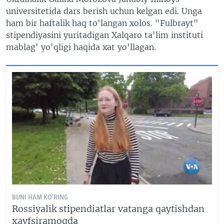
universitetida dars berish uchun kelgan edi. Unga
ham bir haftalik haq to'langan xolos. "Fulbrayt"
stipendiyasini yuritadigan Xalqaro ta'lim instituti
mablag' yo'qligi haqida xat yo'llagan.
BUNI HAM KO'RING
Rossiyalik stipendiatlar vatanga qaytishdan
xavfsiramoqda