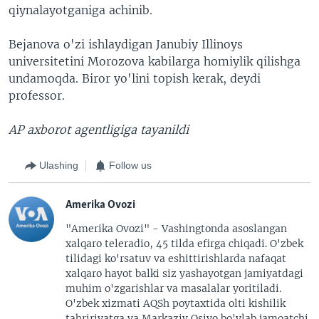
qiynalayotganiga achinib.
Bejanova o'zi ishlaydigan Janubiy Illinoys
universitetini Morozova kabilarga homiylik qilishga
undamoqda. Biror yo'lini topish kerak, deydi
professor.
AP axborot agentligiga tayanildi
Ulashing
Follow us
Amerika Ovozi
"Amerika Ovozi" - Vashingtonda asoslangan
xalqaro teleradio, 45 tilda efirga chiqadi. O'zbek
tilidagi ko'rsatuv va eshittirishlarda nafaqat
xalqaro hayot balki siz yashayotgan jamiyatdagi
muhim o'zgarishlar va masalalar yoritiladi.
O'zbek xizmati AQSh poytaxtida olti kishilik
tahririyatga va Markaziy Osiyo bo'ylab jamoatchi