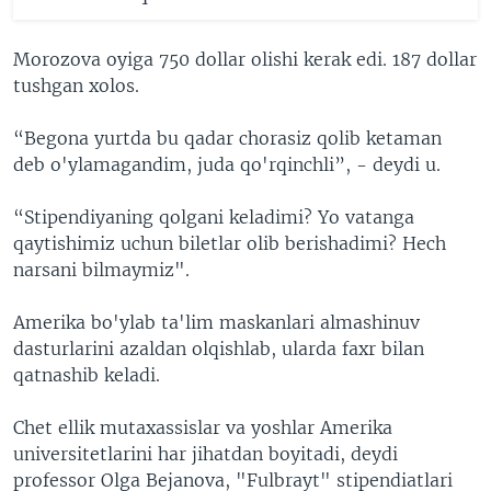
Morozova oyiga 750 dollar olishi kerak edi. 187 dollar
tushgan xolos.
“Begona yurtda bu qadar chorasiz qolib ketaman
deb o'ylamagandim, juda qo'rqinchli”, - deydi u.
“Stipendiyaning qolgani keladimi? Yo vatanga
qaytishimiz uchun biletlar olib berishadimi? Hech
narsani bilmaymiz".
Amerika bo'ylab ta'lim maskanlari almashinuv
dasturlarini azaldan olqishlab, ularda faxr bilan
qatnashib keladi.
Chet ellik mutaxassislar va yoshlar Amerika
universitetlarini har jihatdan boyitadi, deydi
professor Olga Bejanova, "Fulbrayt" stipendiatlari