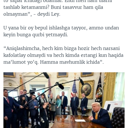
to'siqlar ichidagi odamlar. Endi men ham ularni
tashlab ketamanmi? Buni tasavvur ham qila
olmayman”, - deydi Ley.
U yana bir oy bepul ishlashga tayyor, ammo undan
keyin bunga qurbi yetmaydi.
“Aniqlashimcha, hech kim bizga hozir hech narsani
kafolatlay olmaydi va hech kimda ertangi kun haqida
ma'lumot yo'q. Hamma mavhumlik ichida".