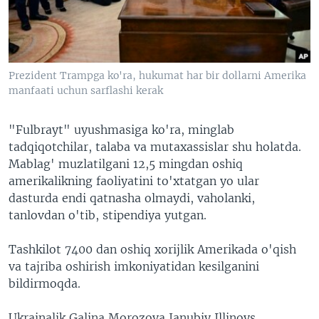
Prezident Trampga ko'ra, hukumat har bir dollarni Amerika
manfaati uchun sarflashi kerak
"Fulbrayt" uyushmasiga ko'ra, minglab
tadqiqotchilar, talaba va mutaxassislar shu holatda.
Mablag' muzlatilgani 12,5 mingdan oshiq
amerikalikning faoliyatini to'xtatgan yo ular
dasturda endi qatnasha olmaydi, vaholanki,
tanlovdan o'tib, stipendiya yutgan.
Tashkilot 7400 dan oshiq xorijlik Amerikada o'qish
va tajriba oshirish imkoniyatidan kesilganini
bildirmoqda.
Ukrainalik Galina Morozova Janubiy Illinoys