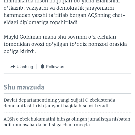
mamlakatda inson huquqlari bo'yicha izlanishlar
o'tkazib, vaziyatni va demokratik jarayonlarni
hammadan yaxshi ta'riflab bergan AQShning chet-
eldagi diplomatiga topshiriladi.
Maykl Goldman mana shu sovrinni o'z elchilari
tomonidan ovozi qo'yilgan to'qqiz nomzod orasida
qo'lga kiritdi.
Ulashing
Follow us
Shu mavzuda
Davlat departamentining yangi xujjati O'zbekistonda
demokratlashtirish jarayoni haqida hisobot beradi
AQSh o'zbek hukumatini hibsga olingan jurnalistga nisbatan
odil munosabatda bo'lishga chaqirmoqda