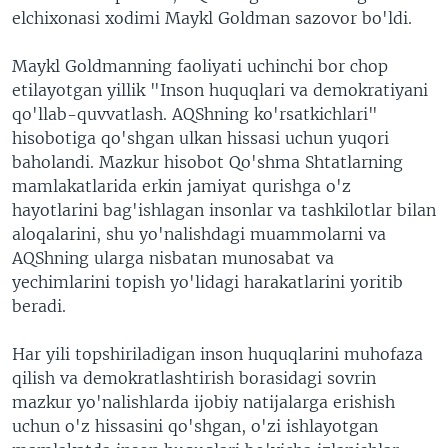
elchixonasi xodimi Maykl Goldman sazovor bo'ldi.
VIDEO
ODNOKLASSNIKI
XABARLAR SURATLARDA
TELEGRAM
Maykl Goldmanning faoliyati uchinchi bor chop
etilayotgan yillik "Inson huquqlari va demokratiyani
TWITTER
qo'llab-quvvatlash. AQShning ko'rsatkichlari"
SOUNDCLOUD
VOA
hisobotiga qo'shgan ulkan hissasi uchun yuqori
baholandi. Mazkur hisobot Qo'shma Shtatlarning
mamlakatlarida erkin jamiyat qurishga o'z
hayotlarini bag'ishlagan insonlar va tashkilotlar bilan
aloqalarini, shu yo'nalishdagi muammolarni va
AQShning ularga nisbatan munosabat va
yechimlarini topish yo'lidagi harakatlarini yoritib
beradi.
Har yili topshiriladigan inson huquqlarini muhofaza
qilish va demokratlashtirish borasidagi sovrin
mazkur yo'nalishlarda ijobiy natijalarga erishish
uchun o'z hissasini qo'shgan, o'zi ishlayotgan