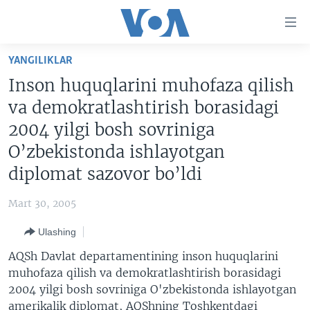
Bosh
sahifaga
boring
Boshiga
YANGILIKLAR
qayting
BOSH SAHIFA
Inson huquqlarini muhofaza qilish
Qidiruvga
AMERIKA
va demokratlashtirish borasidagi
o'ting
MARKAZIY OSIYO
2004 yilgi bosh sovriniga
O’zbekistonda ishlayotgan
XALQARO
diplomat sazovor bo’ldi
VATANDOSHLAR
MULTIMEDIA
Mart 30, 2005
IJTIMOIY TARMOQLAR
AMERIKA MANZARALARI
Ulashing
INGLIZ TILI DARSLARI
XALQARO HAYOT
FACEBOOK
AQSh Davlat departamentining inson huquqlarini
muhofaza qilish va demokratlashtirish borasidagi
EDITORIAL
VASHINGTON CHOYXONASI
YOUTUBE
2004 yilgi bosh sovriniga O'zbekistonda ishlayotgan
MOBIL-SALOM!
INSTAGRAM
amerikalik diplomat, AQShning Toshkentdagi
Learning English