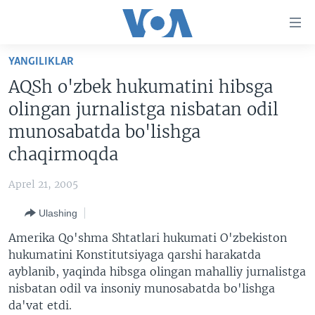
Bosh
sahifaga
boring
Boshiga
YANGILIKLAR
qayting
BOSH SAHIFA
AQSh o'zbek hukumatini hibsga
Qidiruvga
AMERIKA
olingan jurnalistga nisbatan odil
o'ting
MARKAZIY OSIYO
munosabatda bo'lishga
chaqirmoqda
XALQARO
VATANDOSHLAR
Aprel 21, 2005
MULTIMEDIA
Ulashing
IJTIMOIY TARMOQLAR
AMERIKA MANZARALARI
Amerika Qo'shma Shtatlari hukumati O'zbekiston
INGLIZ TILI DARSLARI
XALQARO HAYOT
FACEBOOK
hukumatini Konstitutsiyaga qarshi harakatda
ayblanib, yaqinda hibsga olingan mahalliy jurnalistga
EDITORIAL
VASHINGTON CHOYXONASI
YOUTUBE
nisbatan odil va insoniy munosabatda bo'lishga
MOBIL-SALOM!
INSTAGRAM
da'vat etdi.
Learning English