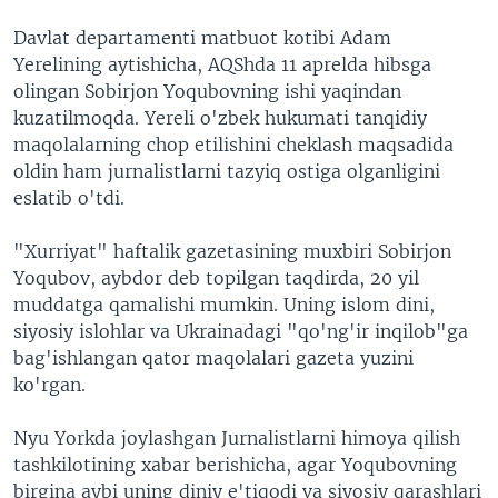
VIDEO
ODNOKLASSNIKI
Davlat departamenti matbuot kotibi Adam
XABARLAR SURATLARDA
TELEGRAM
Yerelining aytishicha, AQShda 11 aprelda hibsga
olingan Sobirjon Yoqubovning ishi yaqindan
TWITTER
kuzatilmoqda. Yereli o'zbek hukumati tanqidiy
SOUNDCLOUD
VOA
maqolalarning chop etilishini cheklash maqsadida
oldin ham jurnalistlarni tazyiq ostiga olganligini
eslatib o'tdi.
"Xurriyat" haftalik gazetasining muxbiri Sobirjon
Yoqubov, aybdor deb topilgan taqdirda, 20 yil
muddatga qamalishi mumkin. Uning islom dini,
siyosiy islohlar va Ukrainadagi "qo'ng'ir inqilob"ga
bag'ishlangan qator maqolalari gazeta yuzini
ko'rgan.
Nyu Yorkda joylashgan Jurnalistlarni himoya qilish
tashkilotining xabar berishicha, agar Yoqubovning
birgina aybi uning diniy e'tiqodi va siyosiy qarashlari