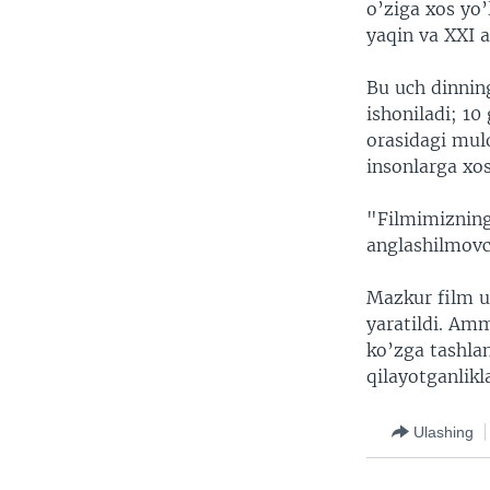
o’ziga xos yo
yaqin va XXI 
Bu uch dinnin
ishoniladi; 10
orasidagi mul
insonlarga xos
"Filmimizning
anglashilmovch
Mazkur film u
yaratildi. Amm
ko’zga tashlan
qilayotganlikla
Ulashing