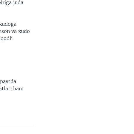
iriga juda
 xudoga
inson va xudo
iqodli
 paytda
atlari ham