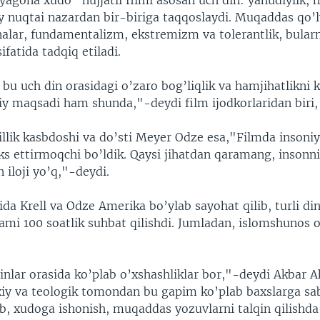
yagona xudo” hujjatli filmi asosan uch din: yahudiylik, n
liy nuqtai nazardan bir-biriga taqqoslaydi. Muqaddas qo’
nalar, fundamentalizm, ekstremizm va tolerantlik, bular
sifatida tadqiq etiladi.
u uch din orasidagi o’zaro bog’liqlik va hamjihatlikni k
y maqsadi ham shunda,"-deydi film ijodkorlaridan biri, 
illik kasbdoshi va do’sti Meyer Odze esa,"Filmda insoni
s ettirmoqchi bo’ldik. Qaysi jihatdan qaramang, insonn
iloji yo’q,"-deydi.
ida Krell va Odze Amerika bo’ylab sayohat qilib, turli din 
jami 100 soatlik suhbat qilishdi. Jumladan, islomshunos 
nlar orasida ko’plab o’xshashliklar bor,"-deydi Akbar 
ixiy va teologik tomondan bu gapim ko’plab baxslarga sab
, xudoga ishonish, muqaddas yozuvlarni talqin qilishda 