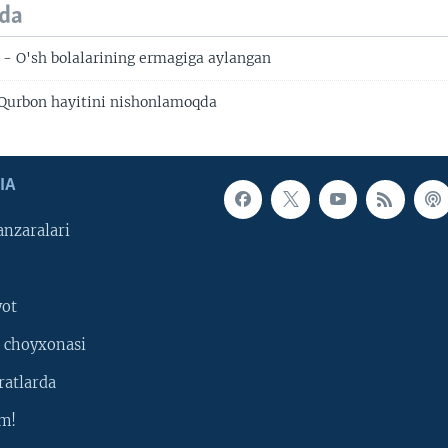
da
- O'sh bolalarining ermagiga aylangan
Qurbon hayitini nishonlamoqda
IA
nzaralari
yot
 choyxonasi
ratlarda
m!