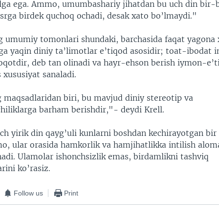
’lga ega. Ammo, umumbashariy jihatdan bu uch din bir-b
asrga birdek quchoq ochadi, desak xato bo’lmaydi."
g umumiy tomonlari shundaki, barchasida faqat yagona
 ga yaqin diniy ta’limotlar e’tiqod asosidir; toat-ibodat 
oqotdir, deb tan olinadi va hayr-ehson berish iymon-e’t
 xususiyat sanaladi.
 maqsadlaridan biri, bu mavjud diniy stereotip va
iliklarga barham berishdir,"- deydi Krell.
ch yirik din qayg’uli kunlarni boshdan kechirayotgan bir
o, ular orasida hamkorlik va hamjihatlikka intilish alom
adi. Ulamolar ishonchsizlik emas, birdamlikni tashviq
rini ko’rasiz.
Follow us
Print