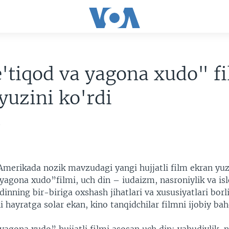
'tiqod va yagona xudo" f
yuzini ko'rdi
5
Amerikada nozik mavzudagi yangi hujjatli film ekran yuzi
yagona xudo”filmi, uch din – iudaizm, nasroniylik va isl
 dinning bir-biriga oxshash jihatlari va xususiyatlari borli
i hayratga solar ekan, kino tanqidchilar filmni ijobiy b