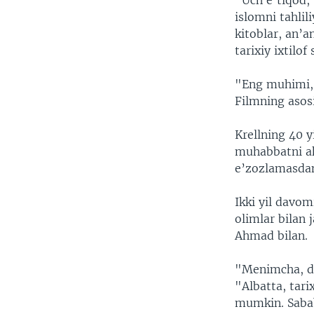
“Uch e’tiqod, 
VIDEO
ODNOKLASSNIKI
islomni tahli
XABARLAR SURATLARDA
TELEGRAM
kitoblar, an’a
tarixiy ixtilof 
TWITTER
SOUNDCLOUD
"Eng muhimi, b
Filmning asosi
Krellning 40 y
muhabbatni ak
e’zozlamasdan 
Ikki yil davom
olimlar bilan 
Ahmad bilan.
"Menimcha, di
"Albatta, tar
mumkin. Sabab