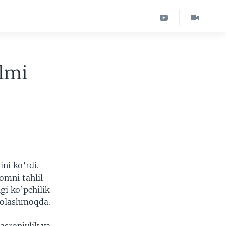
ilmi
ni ko’rdi.
omni tahlil
gi ko’pchilik
aholashmoqda.