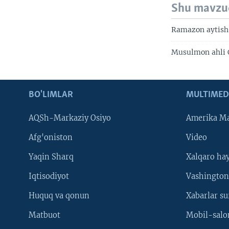
Shu mavzu
Ramazon aytish 
Musulmon ahli 
BO'LIMLAR
MULTIMED
AQSh-Markaziy Osiyo
Amerika Ma
Afg'oniston
Video
Yaqin Sharq
Xalqaro ha
Iqtisodiyot
Vashington
Huquq va qonun
Xabarlar su
Matbuot
Mobil-salo