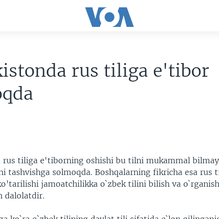
istonda rus tiliga e'tibor
oqda
 rus tiliga e'tiborning oshishi bu tilni mukammal bilma
i tashvishga solmoqda. Boshqalarning fikricha esa rus ti
tarilishi jamoatchilikka o`zbek tilini bilish va o`rganis
 dalolatdir.