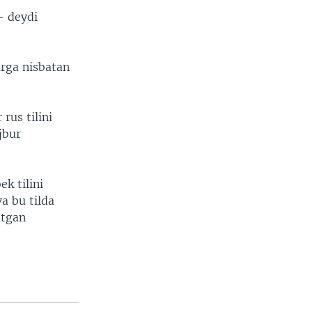
 - deydi
arga nisbatan
rus tilini
jbur
k tilini
va bu tilda
otgan