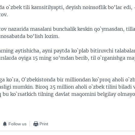
a o`zbek tili kamsitilyapti, deyish noinsoflik bo'lar edi,
rov.
ov nazarida masalani bunchalik keskin qo`ymasdan, till
nosabatda bo'lish lozim.
rning aytishicha, ayni paytda ko`plab bitiruvchi talabalar 
urslarda oyiga 15 ming so'mdan berib, til o`rganishga ma
a ko`ra, O`zbekistonda bir milliondan ko`proq aholi o`zbe
ligi mumkin. Biroq 25 million aholi o`zbek tilini biladi 
oq bu ko`rsatkich tilning davlat maqomini belgilay olmay
Follow us
Print