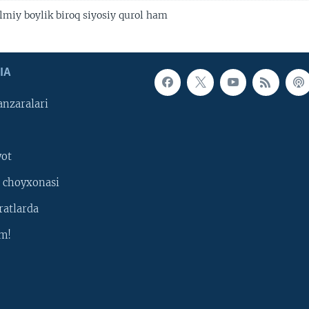
lmiy boylik biroq siyosiy qurol ham
IA
nzaralari
yot
 choyxonasi
ratlarda
m!