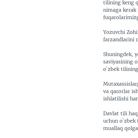
tilining keng q
nimaga kerak 
fuqarolarimizg
Yozuvchi Zohi
farzandlarini
Shuningdek, yo
saviyasining 
o`zbek tilinin
Mutaxassislar
va qarorlar is
ishlatilishi h
Davlat tili haq
uchun o`zbek t
muallaq qolga