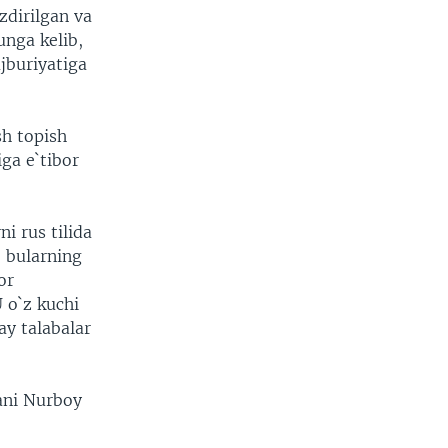
zdirilgan va
nga kelib,
ajburiyatiga
sh topish
ga e`tibor
i rus tilida
, bularning
or
 o`z kuchi
ay talabalar
kani Nurboy