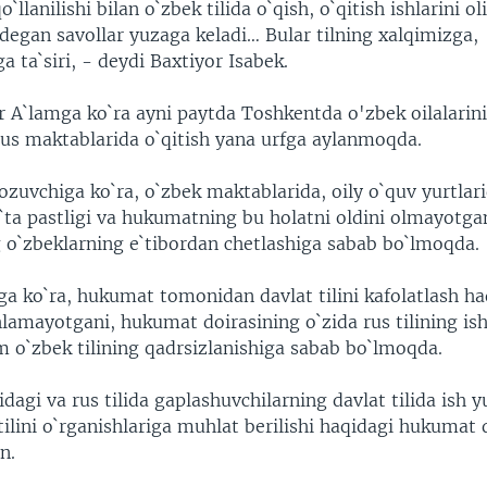
o`llanilishi bilan o`zbek tilida o`qish, o`qitish ishlarini ol
degan savollar yuzaga keladi… Bular tilning xalqimizga,
a ta`siri, - deydi Baxtiyor Isabek.
r A`lamga ko`ra ayni paytda Toshkentda o'zbek oilalarin
 rus maktablarida o`qitish yana urfga aylanmoqda.
zuvchiga ko`ra, o`zbek maktablarida, oily o`quv yurtlari
o`ta pastligi va hukumatning bu holatni oldini olmayotga
g o`zbeklarning e`tibordan chetlashiga sabab bo`lmoqda.
ga ko`ra, hukumat tomonidan davlat tilini kafolatlash h
hlamayotgani, hukumat doirasining o`zida rus tilining ishc
am o`zbek tilining qadrsizlanishiga sabab bo`lmoqda.
idagi va rus tilida gaplashuvchilarning davlat tilida ish yu
ilini o`rganishlariga muhlat berilishi haqidagi hukumat 
n.