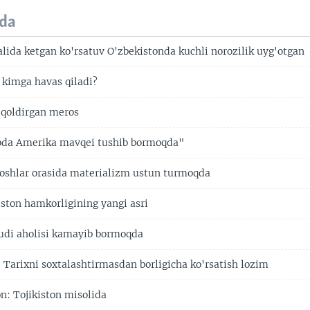
da
alida ketgan ko'rsatuv O'zbekistonda kuchli norozilik uyg'otgan
 kimga havas qiladi?
i qoldirgan meros
oda Amerika mavqei tushib bormoqda"
yoshlar orasida materializm ustun turmoqda
ston hamkorligining yangi asri
udi aholisi kamayib bormoqda
 Tarixni soxtalashtirmasdan borligicha ko'rsatish lozim
n: Tojikiston misolida