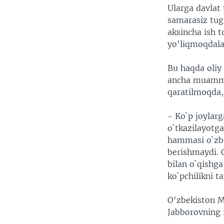
Ularga davlat 
samarasiz tug
aksincha ish t
yo'liqmoqdala
Bu haqda oliy 
ancha muammo v
qaratilmoqda,
- Ko`p joylarg
o`tkazilayotga
hammasi o`zbek
berishmaydi. Q
bilan o`qishga
ko`pchilikni ta
O'zbekiston Mi
Jabborovning 