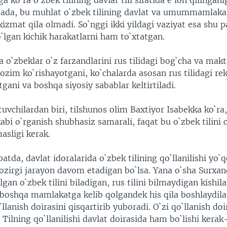
a ko`ra o`zbek tilining davlat tili sifatida e`lon qilingani
tsada, bu muhlat o`zbek tilining davlat va umummamlak
 xizmat qila olmadi. So`nggi ikki yildagi vaziyat esa shu 
`lgan kichik harakatlarni ham to`xtatgan.
da o`zbeklar o`z farzandlarini rus tilidagi bog`cha va mak
lozim ko`rishayotgani, ko`chalarda asosan rus tilidagi r
gani va boshqa siyosiy sabablar keltirtiladi.
uvchilardan biri, tilshunos olim Baxtiyor Isabekka ko`ra, 
kabi o`rganish shubhasiz samarali, faqat bu o`zbek tilini 
asligi kerak.
batda, davlat idoralarida o`zbek tilining qo`llanilishi yo`
hozirgi jarayon davom etadigan bo`lsa. Yana o`sha Surxa
gan o`zbek tilini biladigan, rus tilini bilmaydigan kishila
 boshqa mamlakatga kelib qolgandek his qila boshlaydila
`llanish doirasini qisqartirib yuboradi. O`zi qo`llanish doi
.. Tilning qo`llanilishi davlat doirasida ham bo`lishi kera