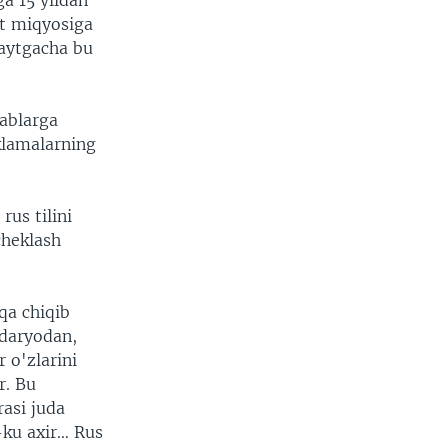
ga 15 yildan
at miqyosiga
paytgacha bu
tablarga
eklamalarning
rus tilini
cheklash
qqa chiqib
ndaryodan,
r o'zlarini
r. Bu
rasi juda
k-ku axir… Rus