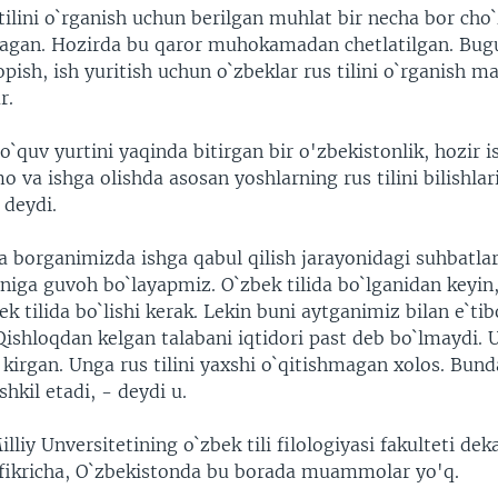
tilini o`rganish uchun berilgan muhlat bir necha bor cho`
agan. Hozirda bu qaror muhokamadan chetlatilgan. Bugu
opish, ish yuritish uchun o`zbeklar rus tilini o`rganish m
r.
o`quv yurtini yaqinda bitirgan bir o'zbekistonlik, hozir i
a ishga olishda asosan yoshlarning rus tilini bilishlari
 deydi.
a borganimizda ishga qabul qilish jarayonidagi suhbatlarn
niga guvoh bo`layapmiz. O`zbek tilida bo`lganidan keyin
 tilida bo`lishi kerak. Lekin buni aytganimiz bilan e`tib
ishloqdan kelgan talabani iqtidori past deb bo`lmaydi. U
 kirgan. Unga rus tilini yaxshi o`qitishmagan xolos. Bund
shkil etadi, - deydi u.
lliy Unversitetining o`zbek tili filologiyasi fakulteti de
fikricha, O`zbekistonda bu borada muammolar yo'q.