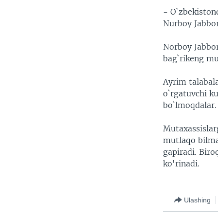
- O`zbekistond
Nurboy Jabbo
Norboy Jabbor
bag`rikeng mu
Ayrim talabala
o`rgatuvchi k
bo`lmoqdalar.
Mutaxassislarg
mutlaqo bilmas
gapiradi. Bir
ko'rinadi.
Ulashing