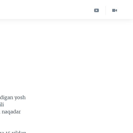
ydigan yosh
li
h naqadar