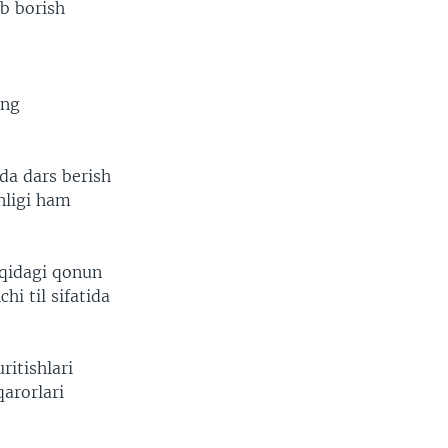
ib borish
ing
da dars berish
nligi ham
aqidagi qonun
hi til sifatida
ritishlari
qarorlari