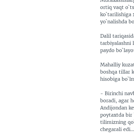
Mutaxassislarg
VIDEO
ODNOKLASSNIKI
ortiq vaqt o`
XABARLAR SURATLARDA
TELEGRAM
ko`tarilishiga
yo`nalishda bo
TWITTER
SOUNDCLOUD
Dalil tariqasi
tarbiyalashni 
paydo bo`layot
Mahalliy kuzat
boshqa tillar 
hisobiga bo`lm
- Birinchi nav
boradi, agar 
Andijondan kel
poytaxtda bir
tilimizning qo
chegarali edi.