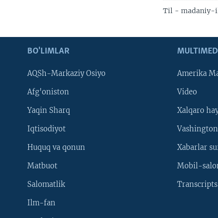
Til - madaniy-i
BO'LIMLAR
MULTIMED
AQSh-Markaziy Osiyo
Amerika Ma
Afg'oniston
Video
Yaqin Sharq
Xalqaro ha
Iqtisodiyot
Vashington
Huquq va qonun
Xabarlar su
Matbuot
Mobil-salo
Salomatlik
Transcripts
Ilm-fan