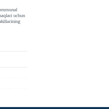
 kommunal
haqlari uchun
killarining