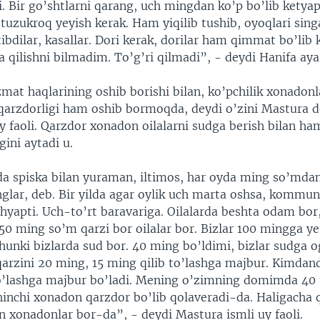
i. Bir go’shtlarni qarang, uch mingdan ko’p bo’lib ketyap
tuzukroq yeyish kerak. Ham yiqilib tushib, oyoqlari sing
ibdilar, kasallar. Dori kerak, dorilar ham qimmat bo’lib
qilishni bilmadim. To’g’ri qilmadi”, - deydi Hanifa aya
at haqlarining oshib borishi bilan, ko’pchilik xonadonl
 qarzdorligi ham oshib bormoqda, deydi o’zini Mastura 
y faoli. Qarzdor xonadon oilalarni sudga berish bilan ha
ini aytadi u.
spiska bilan yuraman, iltimos, har oyda ming so’mdan,
glar, deb. Bir yilda agar oylik uch marta oshsa, kommun
hyapti. Uch-to’rt baravariga. Oilalarda beshta odam bor
 50 ming so’m qarzi bor oilalar bor. Bizlar 100 mingga 
hunki bizlarda sud bor. 40 ming bo’ldimi, bizlar sudga o
arzini 20 ming, 15 ming qilib to’lashga majbur. Kimdand
o’lashga majbur bo’ladi. Mening o’zimning domimda 40
hinchi xonadon qarzdor bo’lib qolaveradi-da. Haligacha 
n xonadonlar bor-da”, - deydi Mastura ismli uy faoli.