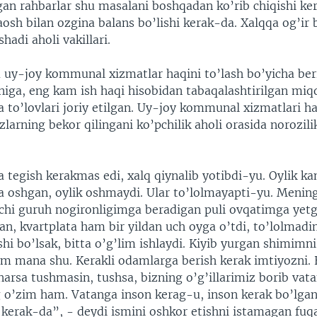
gan rahbarlar shu masalani boshqadan ko’rib chiqishi ker
sh bilan ozgina balans bo’lishi kerak-da. Xalqqa og’ir 
hadi aholi vakillari.
 uy-joy kommunal xizmatlar haqini to’lash bo’yicha ber
niga, eng kam ish haqi hisobidan tabaqalashtirilgan miq
 to’lovlari joriy etilgan. Uy-joy kommunal xizmatlari ha
zlarning bekor qilingani ko’pchilik aholi orasida norozili
a tegish kerakmas edi, xalq qiynalib yotibdi-yu. Oylik k
a oshgan, oylik oshmaydi. Ular to’lolmayapti-yu. Menin
nchi guruh nogironligimga beradigan puli ovqatimga ye
n, kvartplata ham bir yildan uch oyga o’tdi, to’lolmadi
shi bo’lsak, bitta o’g’lim ishlaydi. Kiyib yurgan shimimn
him mana shu. Kerakli odamlarga berish kerak imtiyozni. 
narsa tushmasin, tushsa, bizning o’g’illarimiz borib vat
g o’zim ham. Vatanga inson kerag-u, inson kerak bo’lgan
 kerak-da”, - deydi ismini oshkor etishni istamagan fuqa