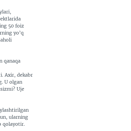
lari,
ektlarida
ng 50 foiz
arning yo’q
 aholi
an qanaqa
. Axir, dekabr
g. U olgan
asizmi? Uje
ylashtirilgan
un, ularning
 qolayotir.