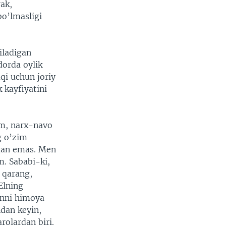
ak,
bo’lmasligi
iladigan
dorda oylik
qi uchun joriy
k kayfiyatini
am, narx-navo
g o’zim
tgan emas. Men
m. Sababi-ki,
i qarang,
Elning
anni himoya
dan keyin,
rolardan biri.