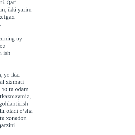
ti. Qari
an, ikki yarim
 ketgan
.
arning uy
deb
m ish
 yo ikki
al xizmati
, 10 ta odam
yetkazmaymiz,
gohlantirish
ir oladi o’sha
 ta xonadon
qarzini