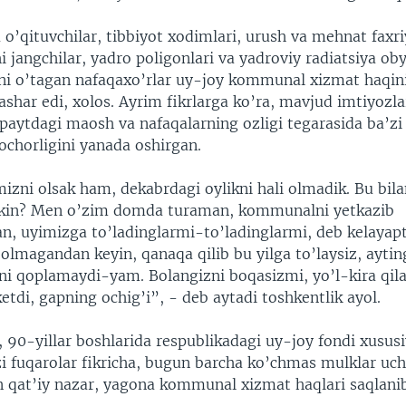
o’qituvchilar, tibbiyot xodimlari, urush va mehnat faxriy
 jangchilar, yadro poligonlari va yadroviy radiatsiya oby
ni o’tagan nafaqaxo’rlar uy-joy kommunal xizmat haqini
ashar edi, xolos. Ayrim fikrlarga ko’ra, mavjud imtiyozl
 paytdagi maosh va nafaqalarning ozligi tegarasida ba’zi
ochorligini yanada oshirgan.
mizni olsak ham, dekabrdagi oylikni hali olmadik. Bu bil
in? Men o’zim domda turaman, kommunalni yetkazib
, uyimizga to’ladinglarmi-to’ladinglarmi, deb kelayapti
 olmagandan keyin, qanaqa qilib bu yilga to’laysiz, aytin
uni qoplamaydi-yam. Bolangizni boqasizmi, yo’l-kira qil
ketdi, gapning ochig’i”, - deb aytadi toshkentlik ayol.
i, 90-yillar boshlarida respublikadagi uy-joy fondi xususi
zi fuqarolar fikricha, bugun barcha ko’chmas mulklar uch
n qat’iy nazar, yagona kommunal xizmat haqlari saqlanib