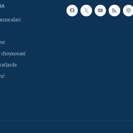
IA
nzaralari
yot
 choyxonasi
ratlarda
m!