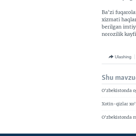
Ba’zi fuqarol
xizmati haqla
berilgan imtiy
norozilik kayf
Ulashing
Shu mavzu
O'zbekistonda o
Xotin-qizlar xo
O'zbekistonda m