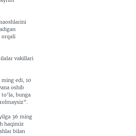
 ayrim
maoshlarini
adigan
 orqali
lalar vakillari
 ming edi, 10
yana oshib
 to’la, bunga
orolmaysiz”.
 yilga 36 ming
sh haqimiz
shlar bilan