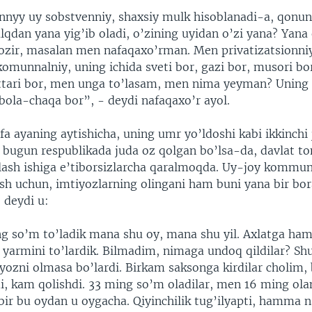
annyy uy sobstvenniy, shaxsiy mulk hisoblanadi-a, qonun
qdan yana yig’ib oladi, o’zining uyidan o’zi yana? Yana 
hozir, masalan men nafaqaxo’rman. Men privatizatsionni
munnalniy, uning ichida sveti bor, gazi bor, musori bor,
attari bor, men unga to’lasam, men nima yeyman? Uning 
bola-chaqa bor”, - deydi nafaqaxo’r ayol.
fa ayaning aytishicha, uning umr yo’ldoshi kabi ikkinchi 
i bugun respublikada juda oz qolgan bo’lsa-da, davlat 
lash ishiga e’tiborsizlarcha qaralmoqda. Uy-joy kommu
ash uchun, imtiyozlarning olingani ham buni yana bir bo
 deydi u:
g so’m to’ladik mana shu oy, mana shu yil. Axlatga ha
ari yarmini to’lardik. Bilmadim, nimaga undoq qildilar? 
ozni olmasa bo’lardi. Birkam saksonga kirdilar cholim, 
di, kam qolishdi. 33 ming so’m oladilar, men 16 ming ol
bir bu oydan u oygacha. Qiyinchilik tug’ilyapti, hamma