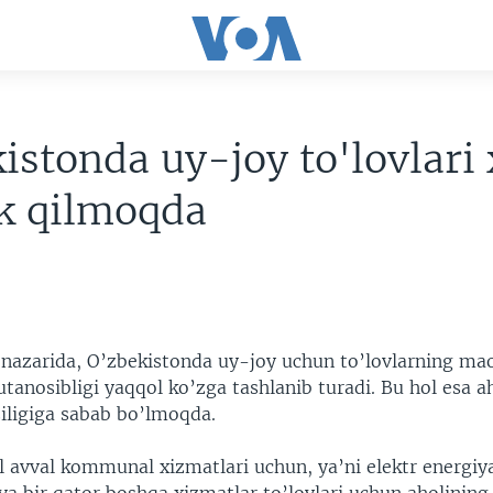
istonda uy-joy to'lovlari
ik qilmoqda
 nazarida, O’zbekistonda uy-joy uchun to’lovlarning ma
anosibligi yaqqol ko’zga tashlanib turadi. Bu hol esa ah
ziligiga sabab bo’lmoqda.
l avval kommunal xizmatlari uchun, ya’ni elektr energiy