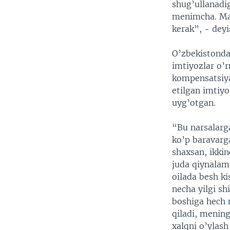
shug’ullanadi
menimcha. Mao
kerak”, - deyis
O’zbekistonda
imtiyozlar o’r
kompensatsiya
etilgan imtiyo
uyg’otgan.
“Bu narsalarg
ko’p baravarg
shaxsan, ikki
juda qiynalama
oilada besh ki
necha yilgi s
boshiga hech 
qiladi, menin
xalqni o’ylash