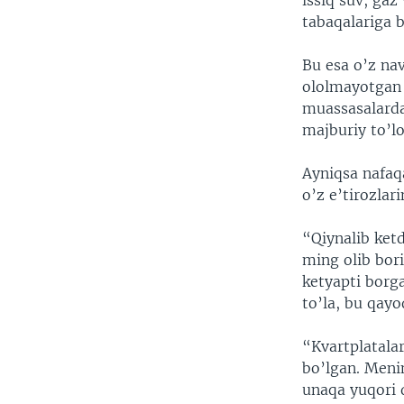
issiq suv, gaz
VIDEO
ODNOKLASSNIKI
tabaqalariga b
XABARLAR SURATLARDA
TELEGRAM
Bu esa o’z na
TWITTER
ololmayotgan 
SOUNDCLOUD
muassasalardan
majburiy to’lo
Ayniqsa nafaqa
o’z e’tirozlar
“Qiynalib ket
ming olib bor
ketyapti borg
to’la, bu qay
“Kvartplatalar
bo’lgan. Meni
unaqa yuqori 