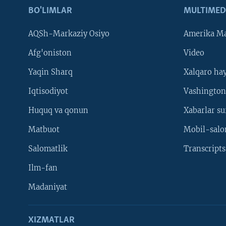
BO'LIMLAR
MULTIMED
AQSh-Markaziy Osiyo
Amerika Ma
Afg'oniston
Video
Yaqin Sharq
Xalqaro ha
Iqtisodiyot
Vashington
Huquq va qonun
Xabarlar su
Matbuot
Mobil-salo
Salomatlik
Transcripts
Ilm-fan
Madaniyat
XIZMATLAR