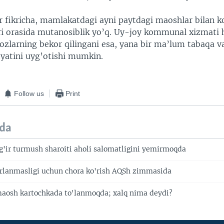
ar fikricha, mamlakatdagi ayni paytdagi maoshlar bilan
ri orasida mutanosiblik yo’q. Uy-joy kommunal xizmati 
ozlarning bekor qilingani esa, yana bir ma’lum tabaqa va
iyatini uyg’otishi mumkin.
Follow us
Print
da
g'ir turmush sharoiti aholi salomatligini yemirmoqda
'rlanmasligi uchun chora ko'rish AQSh zimmasida
aosh kartochkada to'lanmoqda; xalq nima deydi?