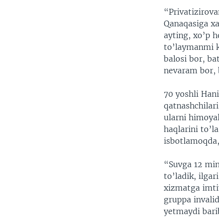
“Privatizirov
Qanaqasiga xal
ayting, xo’p 
to’laymanmi ko
balosi bor, b
nevaram bor, 
70 yoshli Hani
qatnashchilar
ularni himoya
haqlarini to’l
isbotlamoqda,
“Suvga 12 min
to’ladik, ilg
xizmatga imtiy
gruppa invali
yetmaydi bari