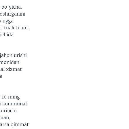
 bo’yicha.
oshirganini
y uyga
 tualeti bor,
ichida
jahon urishi
tomonidan
nal xizmat
ra
m 10 ming
Shu kommunal
birinchi
aman,
 narsa qimmat