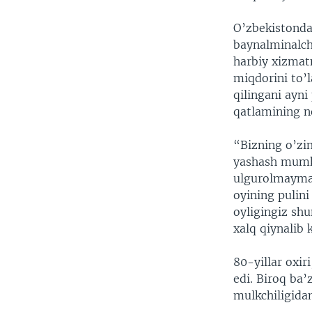
O’zbekistonda 
baynalminalchi
harbiy xizmat
miqdorini to’l
qilingani ayni
qatlamining n
“Bizning o’zi
yashash mumk
ulgurolmayman
oyining pulini
oyligingiz sh
xalq qiynalib 
80-yillar oxir
edi. Biroq ba’
mulkchiligida