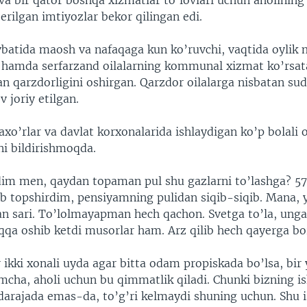
 va bir qator boshqa xizmatlar to’lovlari uchun aholining
erilgan imtiyozlar bekor qilingan edi.
vbatida maosh va nafaqaga kun ko’ruvchi, vaqtida oylik 
hamda serfarzand oilalarning kommunal xizmat ko’rsat
 qarzdorligini oshirgan. Qarzdor oilalarga nisbatan sud
v joriy etilgan.
xo’rlar va davlat korxonalarida ishlaydigan ko’p bolali oi
ini bildirishmoqda.
dim men, qaydan topaman pul shu gazlarni to’lashga? 57
ib topshirdim, pensiyamning pulidan siqib-siqib. Mana, 
an sari. To’lolmayapman hech qachon. Svetga to’la, unga
oqqa oshib ketdi musorlar ham. Arz qilib hech qayerga b
 ikki xonali uyda agar bitta odam propiskada bo’lsa, bir
mcha, aholi uchun bu qimmatlik qiladi. Chunki bizning i
darajada emas-da, to’g’ri kelmaydi shuning uchun. Shu i