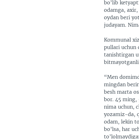
bo’lib ketyapt
odamga, axir, 
oydan beri yot
judayam. Nima 
Kommunal xizm
pullari uchun
tanishtirgan u
bitmayotganlig
“Men domimda 
mingdan berin
besh marta os
bor. 45 ming,
nima uchun, c
yozamiz-da, q
odam, lekin t
bo’lsa, har uc
to’lolmaydiga