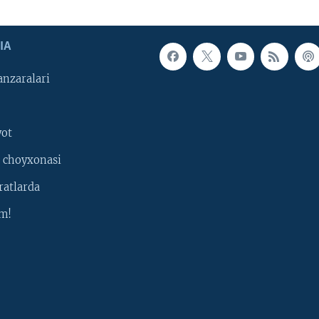
IA
nzaralari
yot
 choyxonasi
ratlarda
m!