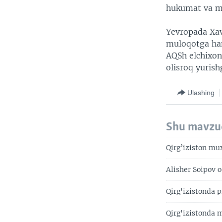
hukumat va mu
Yevropada Xav
muloqotga ham
AQSh elchixon
olisroq yurish
Ulashing
Shu mavzu
Qirg’iziston mu
Alisher Soipov o
Qirg'izistonda 
Qirg'izistonda 