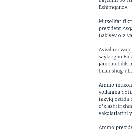
bayrami bo’lsi
VIDEO
ODNOKLASSNIKI
Eshimqanov.
XABARLAR SURATLARDA
TELEGRAM
Muxolifat fikr
TWITTER
prezident Asq
SOUNDCLOUD
Bakiyev o’z v
Avval muvaqqa
saylangan Baki
jamoatchilik i
bilan shug’ull
Ammo muxolifa
yollanma qotil
tazyiq ostida
o’zlashtirishd
vakolatlarini 
Ammo prezident