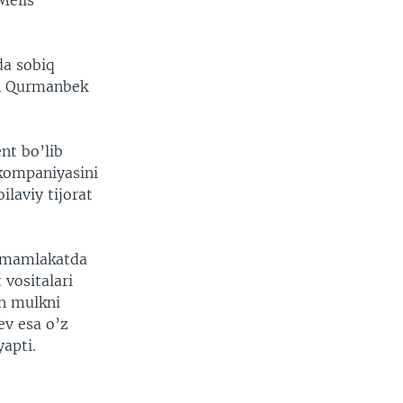
Melis
da sobiq
an Qurmanbek
nt bo’lib
ikompaniyasini
ilaviy tijorat
n mamlakatda
 vositalari
an mulkni
ev esa o’z
yapti.