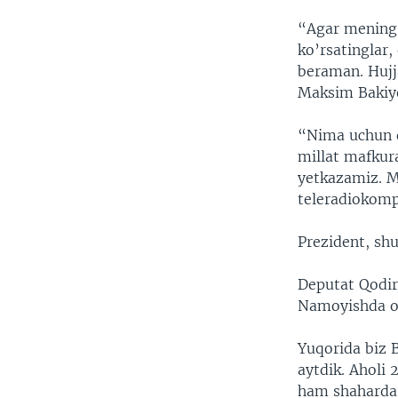
“Agar mening 
ko’rsatinglar,
beraman. Hujja
Maksim Bakiye
“Nima uchun da
millat mafkura
yetkazamiz. M
teleradiokompa
Prezident, sh
Deputat Qodir
Namoyishda o
Yuqorida biz B
aytdik. Aholi 
ham shaharda 