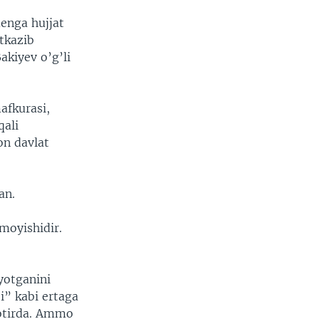
menga hujjat
’tkazib
akiyev o’g’li
afkurasi,
qali
on davlat
an.
moyishidir.
yotganini
i” kabi ertaga
votirda. Ammo