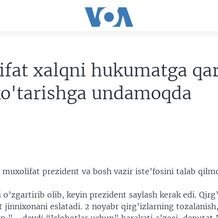
fat xalqni hukumatga qa
ko'tarishga undamoqda
 muxolifat prezident va bosh vazir iste’fosini talab qilm
 o’zgartirib olib, keyin prezident saylash kerak edi. Qirg
t jinnixonani eslatadi. 2 noyabr qirg’izlarning tozalanish,