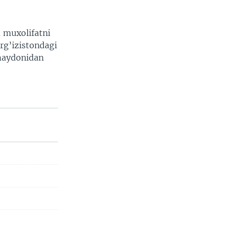
a muxolifatni
rg’izistondagi
 maydonidan