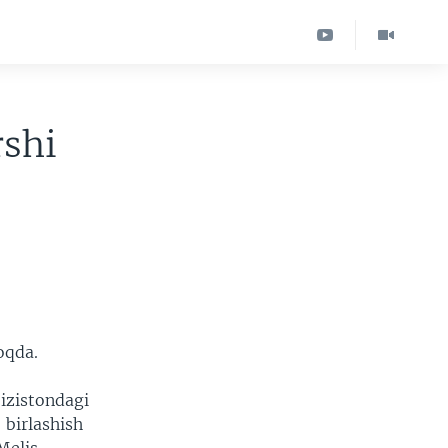
rshi
oqda.
’izistondagi
 birlashish