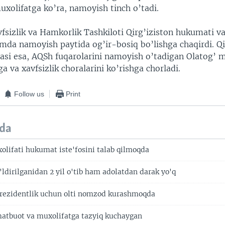
xolifatga ko’ra, namoyish tinch o’tadi.
fsizlik va Hamkorlik Tashkiloti Qirg’iziston hukumati v
da namoyish paytida og’ir-bosiq bo’lishga chaqirdi. Qi
asi esa, AQSh fuqarolarini namoyish o’tadigan Olatog’
ga va xavfsizlik choralarini ko’rishga chorladi.
Follow us
Print
da
xolifati hukumat iste'fosini talab qilmoqda
'ldirilganidan 2 yil o'tib ham adolatdan darak yo'q
prezidentlik uchun olti nomzod kurashmoqda
matbuot va muxolifatga tazyiq kuchaygan