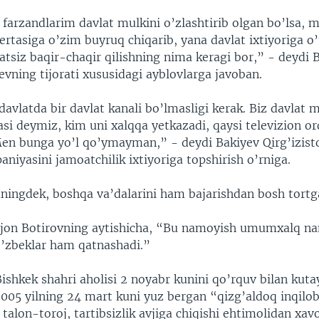
farzandlarim davlat mulkini o’zlashtirib olgan bo’lsa, 
 ertasiga o’zim buyruq chiqarib, yana davlat ixtiyoriga o
tsiz baqir-chaqir qilishning nima keragi bor,” - deydi B
vning tijorati xususidagi ayblovlarga javoban.
vlatda bir davlat kanali bo’lmasligi kerak. Biz davlat m
si deymiz, kim uni xalqqa yetkazadi, qaysi televizion or
en bunga yo’l qo’ymayman,” - deydi Bakiyev Qirg’izist
niyasini jamoatchilik ixtiyoriga topshirish o’rniga.
uningdek, boshqa va’dalarini ham bajarishdan bosh tortg
jon Botirovning aytishicha, “Bu namoyish umumxalq na
’zbeklar ham qatnashadi.”
ishkek shahri aholisi 2 noyabr kunini qo’rquv bilan kuta
2005 yilning 24 mart kuni yuz bergan “qizg’aldoq inqilob
talon-toroj, tartibsizlik avjiga chiqishi ehtimolidan xa