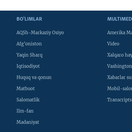
BO'LIMLAR
MULTIMED
AQSh-Markaziy Osiyo
Amerika Ma
Afg'oniston
Video
Yaqin Sharq
Xalqaro ha
Iqtisodiyot
Vashington
Huquq va qonun
Xabarlar su
Matbuot
Mobil-salo
Salomatlik
Transcripts
Ilm-fan
Madaniyat