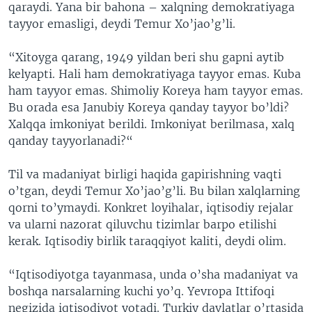
qaraydi. Yana bir bahona – xalqning demokratiyaga
tayyor emasligi, deydi Temur Xo’jao’g’li.
“Xitoyga qarang, 1949 yildan beri shu gapni aytib
kelyapti. Hali ham demokratiyaga tayyor emas. Kuba
ham tayyor emas. Shimoliy Koreya ham tayyor emas.
Bu orada esa Janubiy Koreya qanday tayyor bo’ldi?
Xalqqa imkoniyat berildi. Imkoniyat berilmasa, xalq
qanday tayyorlanadi?“
Til va madaniyat birligi haqida gapirishning vaqti
o’tgan, deydi Temur Xo’jao’g’li. Bu bilan xalqlarning
qorni to’ymaydi. Konkret loyihalar, iqtisodiy rejalar
va ularni nazorat qiluvchu tizimlar barpo etilishi
kerak. Iqtisodiy birlik taraqqiyot kaliti, deydi olim.
“Iqtisodiyotga tayanmasa, unda o’sha madaniyat va
boshqa narsalarning kuchi yo’q. Yevropa Ittifoqi
negizida iqtisodiyot yotadi. Turkiy davlatlar o’rtasida