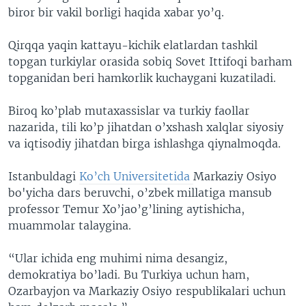
biror bir vakil borligi haqida xabar yo’q.
VIDEO
ODNOKLASSNIKI
XABARLAR SURATLARDA
TELEGRAM
Qirqqa yaqin kattayu-kichik elatlardan tashkil
topgan turkiylar orasida sobiq Sovet Ittifoqi barham
TWITTER
topganidan beri hamkorlik kuchaygani kuzatiladi.
SOUNDCLOUD
VOA
Biroq ko’plab mutaxassislar va turkiy faollar
nazarida, tili ko’p jihatdan o’xshash xalqlar siyosiy
va iqtisodiy jihatdan birga ishlashga qiynalmoqda.
Istanbuldagi
Ko’ch Universitetida
Markaziy Osiyo
bo'yicha dars beruvchi, o’zbek millatiga mansub
professor Temur Xo’jao’g’lining aytishicha,
muammolar talaygina.
“Ular ichida eng muhimi nima desangiz,
demokratiya bo’ladi. Bu Turkiya uchun ham,
Ozarbayjon va Markaziy Osiyo respublikalari uchun