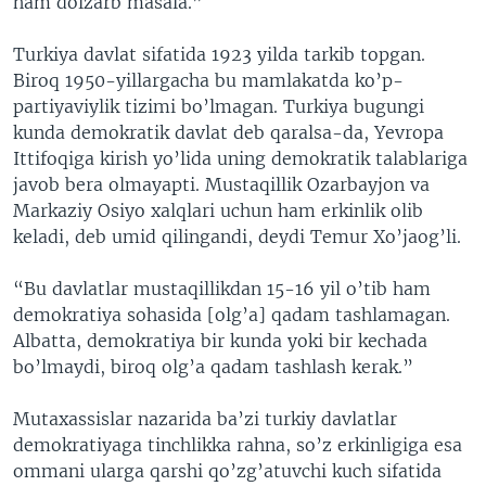
ham dolzarb masala.”
Turkiya davlat sifatida 1923 yilda tarkib topgan.
Biroq 1950-yillargacha bu mamlakatda ko’p-
partiyaviylik tizimi bo’lmagan. Turkiya bugungi
kunda demokratik davlat deb qaralsa-da, Yevropa
Ittifoqiga kirish yo’lida uning demokratik talablariga
javob bera olmayapti. Mustaqillik Ozarbayjon va
Markaziy Osiyo xalqlari uchun ham erkinlik olib
keladi, deb umid qilingandi, deydi Temur Xo’jaog’li.
“Bu davlatlar mustaqillikdan 15-16 yil o’tib ham
demokratiya sohasida [olg’a] qadam tashlamagan.
Albatta, demokratiya bir kunda yoki bir kechada
bo’lmaydi, biroq olg’a qadam tashlash kerak.”
Mutaxassislar nazarida ba’zi turkiy davlatlar
demokratiyaga tinchlikka rahna, so’z erkinligiga esa
ommani ularga qarshi qo’zg’atuvchi kuch sifatida