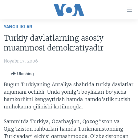
Bosh
sahifaga
boring
Boshiga
YANGILIKLAR
qayting
BOSH SAHIFA
Turkiy davlatlarning asosiy
Qidiruvga
AMERIKA
muammosi demokratiyadir
o'ting
MARKAZIY OSIYO
Noyabr 17, 2006
XALQARO
Ulashing
VATANDOSHLAR
Bugun Turkiyaning Antaliya shahrida turkiy davlatlar
MULTIMEDIA
anjumani ochildi. Unda yonilg’i boyliklari bo’yicha
hamkorlikni kengaytirish hamda hamdo’stlik tuzish
IJTIMOIY TARMOQLAR
AMERIKA MANZARALARI
muhokama qilinishi kutilmoqda.
INGLIZ TILI DARSLARI
XALQARO HAYOT
FACEBOOK
Sammitda Turkiya, Ozarbayjon, Qozog’iston va
EDITORIAL
VASHINGTON CHOYXONASI
YOUTUBE
Qirg’iziston rahbarlari hamda Turkmanistonning
MOBIL-SALOM!
INSTAGRAM
Turkiyadagi elchisi qatnashmoqda. O’zbekistondan
Learning English