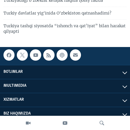
Turkiyadagi o'zbeklar kelajak haqida ijobiy fikrda
Turkiy davlatlar yig'inida O'zbekiston qatnashadimi?
Turkiya tashqi siyosatda “ishonch va qat’iyat” bilan harakat
qilyapti
BO'LIMLAR
MULTIMEDIA
XIZMATLAR
BIZ HAQIMIZDA