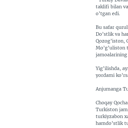
VIDEO
ODNOKLASSNIKI
taklifi bilan 
XABARLAR SURATLARDA
TELEGRAM
o’tgan edi.
TWITTER
Bu safar qurul
SOUNDCLOUD
Do’stlik va h
Qozog’iston, 
Mo’g’uliston 
jamoalarining 
Yig’ilishda, 
yordami ko’rs
Anjumanga Tur
Choqay Qochar
Turkiston jam
turkiyzabon xa
hamdo’stlik tu