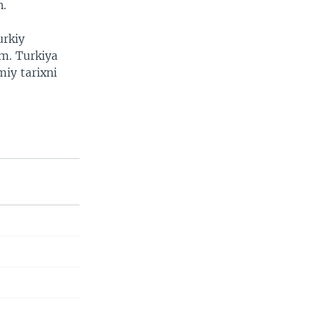
n.
urkiy
im. Turkiya
miy tarixni