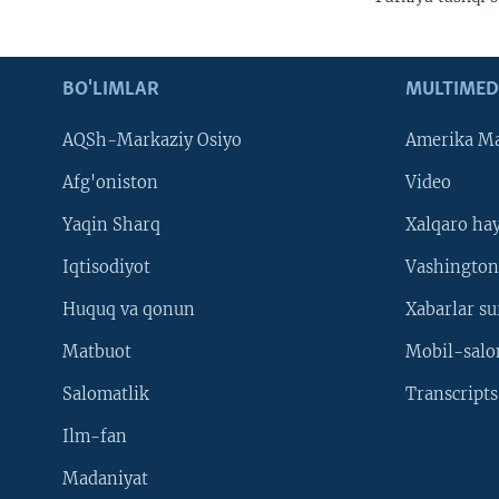
BO'LIMLAR
MULTIMED
AQSh-Markaziy Osiyo
Amerika Ma
Afg'oniston
Video
Yaqin Sharq
Xalqaro ha
Iqtisodiyot
Vashington
Huquq va qonun
Xabarlar su
Matbuot
Mobil-salo
Salomatlik
Transcripts
Ilm-fan
Madaniyat