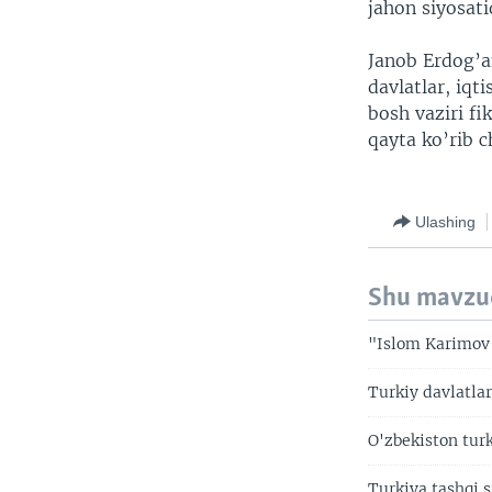
jahon siyosati
Janob Erdog’an
davlatlar, iqt
bosh vaziri fi
qayta ko’rib 
Ulashing
Shu mavzu
"Islom Karimov 
Turkiy davlatl
O'zbekiston tur
Turkiya tashqi s