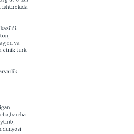
 ishtirokida
kazildi.
ton,
bayjon va
 etnik turk
rvarlik
igan
acha,barcha
ytirib,
k dunyosi