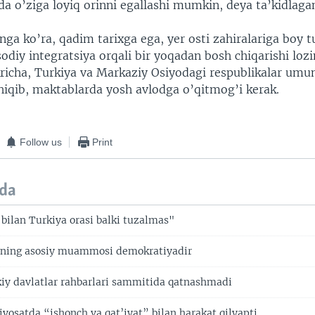
da o’ziga loyiq orinni egallashi mumkin, deya ta’kidlaga
ga ko’ra, qadim tarixga ega, yer osti zahiralariga boy t
isodiy integratsiya orqali bir yoqadan bosh chiqarishi loz
kricha, Turkiya va Markaziy Osiyodagi respublikalar umu
chiqib, maktablarda yosh avlodga o’qitmog’i kerak.
Follow us
Print
da
bilan Turkiya orasi balki tuzalmas"
arning asosiy muammosi demokratiyadir
kiy davlatlar rahbarlari sammitida qatnashmadi
iyosatda “ishonch va qat’iyat” bilan harakat qilyapti