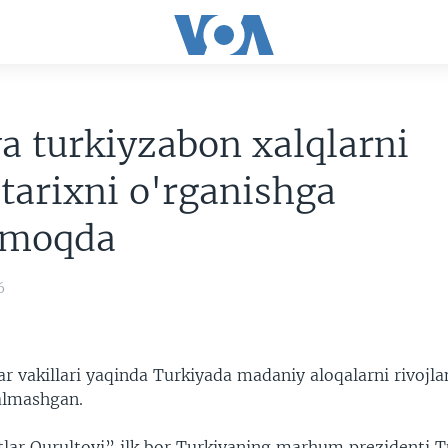
a turkiyzabon xalqlarni
arixni o'rganishga
rmoqda
6
ar vakillari yaqinda Turkiyada madaniy aloqalarni rivojla
 almashgan.
tlar Qurultoyi” ilk bor Turkiyaning marhum prezidenti T