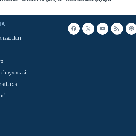
IA
nzaralari
yot
 choyxonasi
ratlarda
m!