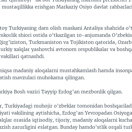
va mustaqillikka erishgan Markaziy Osiyo davlat rahbarlari
toy Turkiyaning dam olish maskani Antaliya shahrida o’t
amkorlik shiori ostida o’tkazilgan 10-anjumanda O’zbekis
Qirg’iziston, Turkmaniston va Tojikiston qatorida, Ozar
turkiy xalqlar yashovchi avtonom respublikalar va boshqa
vakillari qatnashdi.
ayniqsa madaniy aloqalarni mustahkamlash hamda insonpa
atish mavzulari muhokama qilingan.
kiya Bosh vaziri Tayyip Erdog’an mezbonlik qilgan.
, Turkiyadagi muhojir o’zbeklar tomonidan boshqarilad
iyati vakilining aytishicha, Erdog'an Yevropadan Osiyog
lqlar orasida iqtisodiy, tijoriy, madaniy aloqalarni kucha
zish zarurligini eslatgan. Bunday hamdo’stlik orqali tur