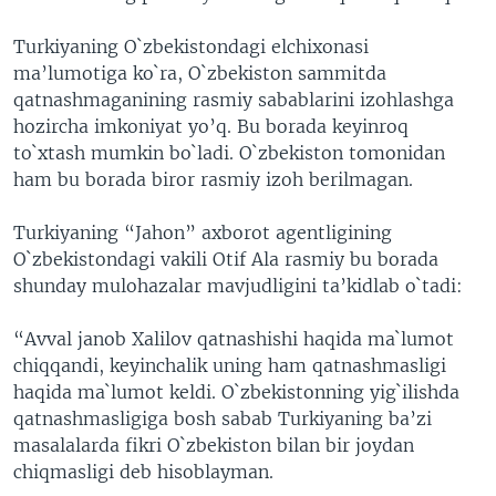
VIDEO
ODNOKLASSNIKI
Turkiyaning O`zbekistondagi elchixonasi
XABARLAR SURATLARDA
TELEGRAM
ma’lumotiga ko`ra, O`zbekiston sammitda
qatnashmaganining rasmiy sabablarini izohlashga
TWITTER
hozircha imkoniyat yo’q. Bu borada keyinroq
SOUNDCLOUD
VOA
to`xtash mumkin bo`ladi. O`zbekiston tomonidan
ham bu borada biror rasmiy izoh berilmagan.
Turkiyaning “Jahon” axborot agentligining
O`zbekistondagi vakili Otif Ala rasmiy bu borada
shunday mulohazalar mavjudligini ta’kidlab o`tadi:
“Avval janob Xalilov qatnashishi haqida ma`lumot
chiqqandi, keyinchalik uning ham qatnashmasligi
haqida ma`lumot keldi. O`zbekistonning yig`ilishda
qatnashmasligiga bosh sabab Turkiyaning ba’zi
masalalarda fikri O`zbekiston bilan bir joydan
chiqmasligi deb hisoblayman.