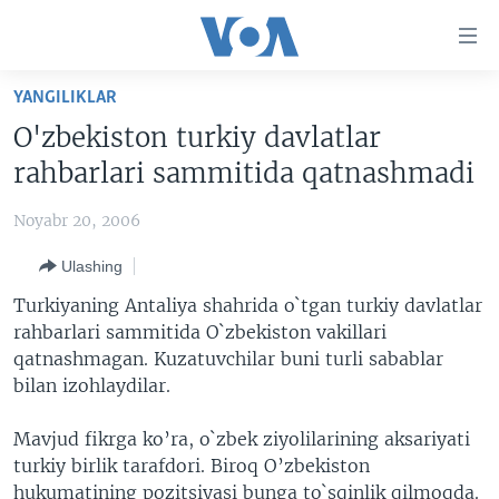
Bosh
sahifaga
boring
Boshiga
YANGILIKLAR
qayting
BOSH SAHIFA
O'zbekiston turkiy davlatlar
Qidiruvga
AMERIKA
rahbarlari sammitida qatnashmadi
o'ting
MARKAZIY OSIYO
Noyabr 20, 2006
XALQARO
Ulashing
VATANDOSHLAR
Turkiyaning Antaliya shahrida o`tgan turkiy davlatlar
MULTIMEDIA
rahbarlari sammitida O`zbekiston vakillari
qatnashmagan. Kuzatuvchilar buni turli sabablar
IJTIMOIY TARMOQLAR
AMERIKA MANZARALARI
bilan izohlaydilar.
INGLIZ TILI DARSLARI
XALQARO HAYOT
FACEBOOK
Mavjud fikrga ko’ra, o`zbek ziyolilarining aksariyati
EDITORIAL
VASHINGTON CHOYXONASI
YOUTUBE
turkiy birlik tarafdori. Biroq O’zbekiston
MOBIL-SALOM!
INSTAGRAM
hukumatining pozitsiyasi bunga to`sqinlik qilmoqda.
Learning English