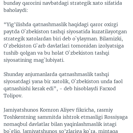
bunday qarorini navbatdagi strategik xato sifatida
baholaydi:
“Yig’ilishda qatnashmaslik haqidagi qaror oxirgi
paytda O`zbekiston tashqi siyosatida kuzatilayotgan
strategik xatolardan biri deb o`ylayman. Bilamizki,
O`zbekiston G`arb davlatlari tomonidan izolyatsiga
tushib qolgan va bu holat O`zbekiston tashqi
siyosatining mag`lubiyati.
Shunday anjumanlarda qatnashmaslik tashqi
siyosatdagi yana bir xatolik, O`zbekiston unda faol
qatnashishi kerak edi”, - deb hisoblaydi Farxod
Tolipov.
Jamiyatshunos Komron Aliyev fikricha, rasmiy
Toshkentning sammitda ishtrok etmasligi Rossiyaga
nomaqbul davlatlar bilan yaqinlashmaslik istagi
bo`gliq. Jamiyatshunos so’zlariga ko`ra, mintaqa