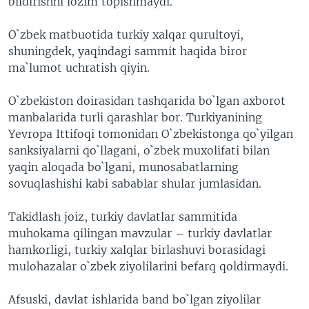
bildirishni lozim topishmaydi.
O`zbek matbuotida turkiy xalqar qurultoyi,
shuningdek, yaqindagi sammit haqida biror
ma`lumot uchratish qiyin.
O`zbekiston doirasidan tashqarida bo`lgan axborot
manbalarida turli qarashlar bor. Turkiyanining
Yevropa Ittifoqi tomonidan O`zbekistonga qo`yilgan
sanksiyalarni qo`llagani, o`zbek muxolifati bilan
yaqin aloqada bo`lgani, munosabatlarning
sovuqlashishi kabi sabablar shular jumlasidan.
Takidlash joiz, turkiy davlatlar sammitida
muhokama qilingan mavzular – turkiy davlatlar
hamkorligi, turkiy xalqlar birlashuvi borasidagi
mulohazalar o`zbek ziyolilarini befarq qoldirmaydi.
Afsuski, davlat ishlarida band bo`lgan ziyolilar