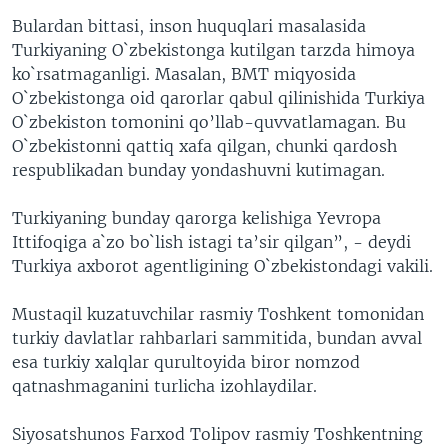
Bulardan bittasi, inson huquqlari masalasida
Turkiyaning O`zbekistonga kutilgan tarzda himoya
ko`rsatmaganligi. Masalan, BMT miqyosida
O`zbekistonga oid qarorlar qabul qilinishida Turkiya
O`zbekiston tomonini qo’llab-quvvatlamagan. Bu
O`zbekistonni qattiq xafa qilgan, chunki qardosh
respublikadan bunday yondashuvni kutimagan.
Turkiyaning bunday qarorga kelishiga Yevropa
Ittifoqiga a`zo bo`lish istagi ta’sir qilgan”, - deydi
Turkiya axborot agentligining O`zbekistondagi vakili.
Mustaqil kuzatuvchilar rasmiy Toshkent tomonidan
turkiy davlatlar rahbarlari sammitida, bundan avval
esa turkiy xalqlar qurultoyida biror nomzod
qatnashmaganini turlicha izohlaydilar.
Siyosatshunos Farxod Tolipov rasmiy Toshkentning