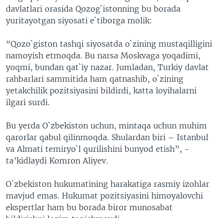
davlatlari orasida Qozog`istonning bu borada
yuritayotgan siyosati e`tiborga molik:
“Qozo`giston tashqi siyosatda o`zining mustaqilligini
namoyish etmoqda. Bu narsa Moskvaga yoqadimi,
yoqmi, bundan qat`iy nazar. Jumladan, Turkiy davlat
rahbarlari sammitida ham qatnashib, o`zining
yetakchilik pozitsiyasini bildirdi, katta loyihalarni
ilgari surdi.
Bu yerda O`zbekiston uchun, mintaqa uchun muhim
qarorlar qabul qilinmoqda. Shulardan biri – Istanbul
va Almati temiryo`l qurilishini bunyod etish”, -
ta’kidlaydi Komron Aliyev.
O`zbekiston hukumatining harakatiga rasmiy izohlar
mavjud emas. Hukumat pozitsiyasini himoyalovchi
ekspertlar ham bu borada biror munosabat