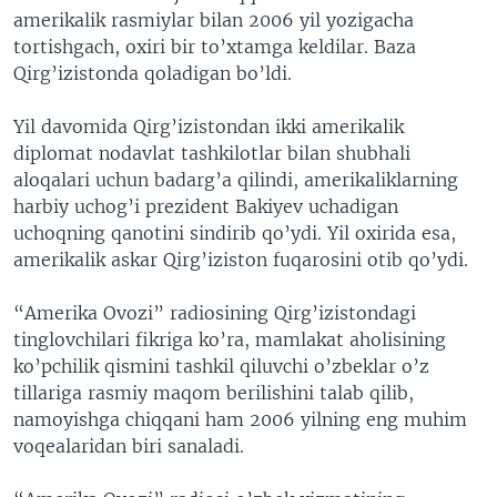
amerikalik rasmiylar bilan 2006 yil yozigacha
VIDEO
ODNOKLASSNIKI
tortishgach, oxiri bir to’xtamga keldilar. Baza
XABARLAR SURATLARDA
TELEGRAM
Qirg’izistonda qoladigan bo’ldi.
TWITTER
Yil davomida Qirg’izistondan ikki amerikalik
SOUNDCLOUD
VOA
diplomat nodavlat tashkilotlar bilan shubhali
aloqalari uchun badarg’a qilindi, amerikaliklarning
harbiy uchog’i prezident Bakiyev uchadigan
uchoqning qanotini sindirib qo’ydi. Yil oxirida esa,
amerikalik askar Qirg’iziston fuqarosini otib qo’ydi.
“Amerika Ovozi” radiosining Qirg’izistondagi
tinglovchilari fikriga ko’ra, mamlakat aholisining
ko’pchilik qismini tashkil qiluvchi o’zbeklar o’z
tillariga rasmiy maqom berilishini talab qilib,
namoyishga chiqqani ham 2006 yilning eng muhim
voqealaridan biri sanaladi.