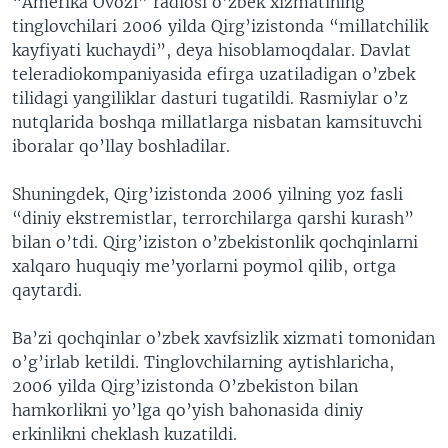
“Amerika Ovozi” radiosi o’zbek xizmatining
tinglovchilari 2006 yilda Qirg’izistonda “millatchilik
kayfiyati kuchaydi”, deya hisoblamoqdalar. Davlat
teleradiokompaniyasida efirga uzatiladigan o’zbek
tilidagi yangiliklar dasturi tugatildi. Rasmiylar o’z
nutqlarida boshqa millatlarga nisbatan kamsituvchi
iboralar qo’llay boshladilar.
Shuningdek, Qirg’izistonda 2006 yilning yoz fasli
“diniy ekstremistlar, terrorchilarga qarshi kurash”
bilan o’tdi. Qirg’iziston o’zbekistonlik qochqinlarni
xalqaro huquqiy me’yorlarni poymol qilib, ortga
qaytardi.
Ba’zi qochqinlar o’zbek xavfsizlik xizmati tomonidan
o’g’irlab ketildi. Tinglovchilarning aytishlaricha,
2006 yilda Qirg’izistonda O’zbekiston bilan
hamkorlikni yo’lga qo’yish bahonasida diniy
erkinlikni cheklash kuzatildi.