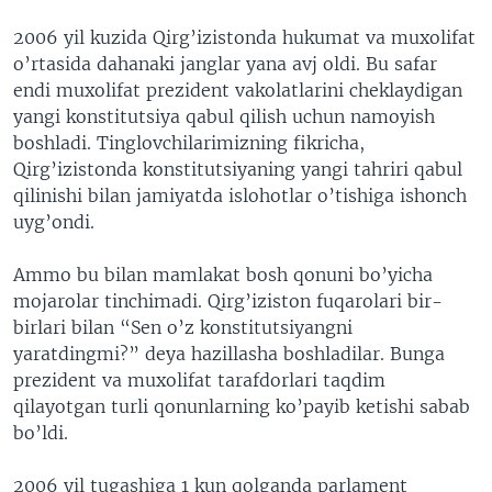
2006 yil kuzida Qirg’izistonda hukumat va muxolifat
o’rtasida dahanaki janglar yana avj oldi. Bu safar
endi muxolifat prezident vakolatlarini cheklaydigan
yangi konstitutsiya qabul qilish uchun namoyish
boshladi. Tinglovchilarimizning fikricha,
Qirg’izistonda konstitutsiyaning yangi tahriri qabul
qilinishi bilan jamiyatda islohotlar o’tishiga ishonch
uyg’ondi.
Ammo bu bilan mamlakat bosh qonuni bo’yicha
mojarolar tinchimadi. Qirg’iziston fuqarolari bir-
birlari bilan “Sen o’z konstitutsiyangni
yaratdingmi?” deya hazillasha boshladilar. Bunga
prezident va muxolifat tarafdorlari taqdim
qilayotgan turli qonunlarning ko’payib ketishi sabab
bo’ldi.
2006 yil tugashiga 1 kun qolganda parlament