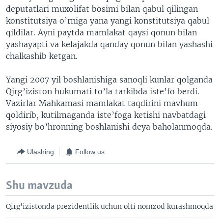
deputatlari muxolifat bosimi bilan qabul qilingan
konstitutsiya o’rniga yana yangi konstitutsiya qabul
qildilar. Ayni paytda mamlakat qaysi qonun bilan
yashayapti va kelajakda qanday qonun bilan yashashi
chalkashib ketgan.
Yangi 2007 yil boshlanishiga sanoqli kunlar qolganda
Qirg’iziston hukumati to’la tarkibda iste’fo berdi.
Vazirlar Mahkamasi mamlakat taqdirini mavhum
qoldirib, kutilmaganda iste’foga ketishi navbatdagi
siyosiy bo’hronning boshlanishi deya baholanmoqda.
Ulashing
Follow us
Shu mavzuda
Qirg'izistonda prezidentlik uchun olti nomzod kurashmoqda