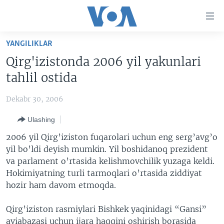
Bosh
sahifaga
boring
Boshiga
YANGILIKLAR
qayting
BOSH SAHIFA
Qirg'izistonda 2006 yil yakunlari
Qidiruvga
AMERIKA
tahlil ostida
o'ting
MARKAZIY OSIYO
Dekabr 30, 2006
XALQARO
Ulashing
VATANDOSHLAR
2006 yil Qirg’iziston fuqarolari uchun eng serg’avg’o
MULTIMEDIA
yil bo’ldi deyish mumkin. Yil boshidanoq prezident
va parlament o’rtasida kelishmovchilik yuzaga keldi.
IJTIMOIY TARMOQLAR
AMERIKA MANZARALARI
Hokimiyatning turli tarmoqlari o’rtasida ziddiyat
INGLIZ TILI DARSLARI
XALQARO HAYOT
FACEBOOK
hozir ham davom etmoqda.
EDITORIAL
VASHINGTON CHOYXONASI
YOUTUBE
Qirg’iziston rasmiylari Bishkek yaqinidagi “Gansi”
MOBIL-SALOM!
INSTAGRAM
aviabazasi uchun ijara haqqini oshirish borasida
Learning English