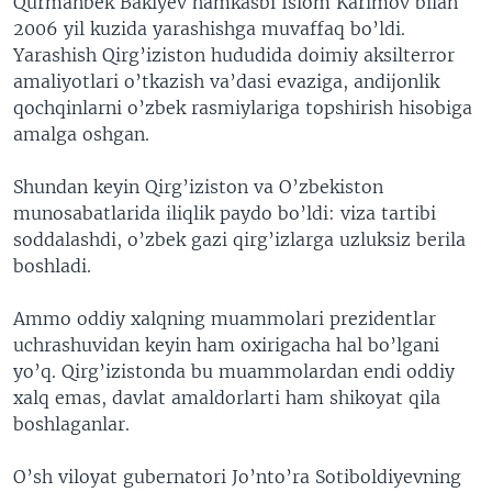
Qurmanbek Bakiyev hamkasbi Islom Karimov bilan
2006 yil kuzida yarashishga muvaffaq bo’ldi.
Yarashish Qirg’iziston hududida doimiy aksilterror
amaliyotlari o’tkazish va’dasi evaziga, andijonlik
qochqinlarni o’zbek rasmiylariga topshirish hisobiga
amalga oshgan.
Shundan keyin Qirg’iziston va O’zbekiston
munosabatlarida iliqlik paydo bo’ldi: viza tartibi
soddalashdi, o’zbek gazi qirg’izlarga uzluksiz berila
boshladi.
Ammo oddiy xalqning muammolari prezidentlar
uchrashuvidan keyin ham oxirigacha hal bo’lgani
yo’q. Qirg’izistonda bu muammolardan endi oddiy
xalq emas, davlat amaldorlarti ham shikoyat qila
boshlaganlar.
O’sh viloyat gubernatori Jo’nto’ra Sotiboldiyevning