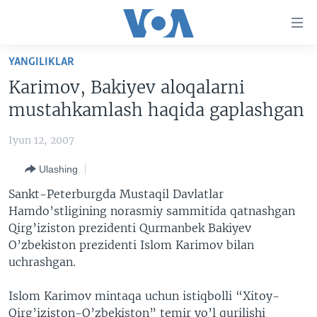
Bosh
sahifaga
boring
Boshiga
YANGILIKLAR
qayting
BOSH SAHIFA
Karimov, Bakiyev aloqalarni
Qidiruvga
AMERIKA
mustahkamlash haqida gaplashgan
o'ting
MARKAZIY OSIYO
Iyun 12, 2007
XALQARO
Ulashing
VATANDOSHLAR
Sankt-Peterburgda Mustaqil Davlatlar
MULTIMEDIA
Hamdo’stligining norasmiy sammitida qatnashgan
Qirg’iziston prezidenti Qurmanbek Bakiyev
IJTIMOIY TARMOQLAR
AMERIKA MANZARALARI
O’zbekiston prezidenti Islom Karimov bilan
INGLIZ TILI DARSLARI
XALQARO HAYOT
FACEBOOK
uchrashgan.
EDITORIAL
VASHINGTON CHOYXONASI
YOUTUBE
Islom Karimov mintaqa uchun istiqbolli “Xitoy-
MOBIL-SALOM!
INSTAGRAM
Qirg’iziston-O’zbekiston” temir yo’l qurilishi
Learning English