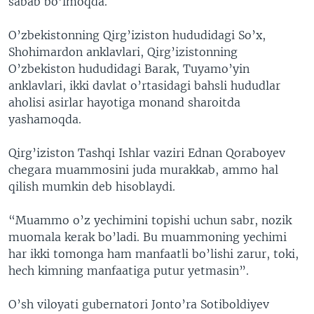
sabab bo’lmoqda.
O’zbekistonning Qirg’iziston hududidagi So’x,
Shohimardon anklavlari, Qirg’izistonning
O’zbekiston hududidagi Barak, Tuyamo’yin
anklavlari, ikki davlat o’rtasidagi bahsli hududlar
aholisi asirlar hayotiga monand sharoitda
yashamoqda.
Qirg’iziston Tashqi Ishlar vaziri Ednan Qoraboyev
chegara muammosini juda murakkab, ammo hal
qilish mumkin deb hisoblaydi.
“Muammo o’z yechimini topishi uchun sabr, nozik
muomala kerak bo’ladi. Bu muammoning yechimi
har ikki tomonga ham manfaatli bo’lishi zarur, toki,
hech kimning manfaatiga putur yetmasin”.
O’sh viloyati gubernatori Jonto’ra Sotiboldiyev