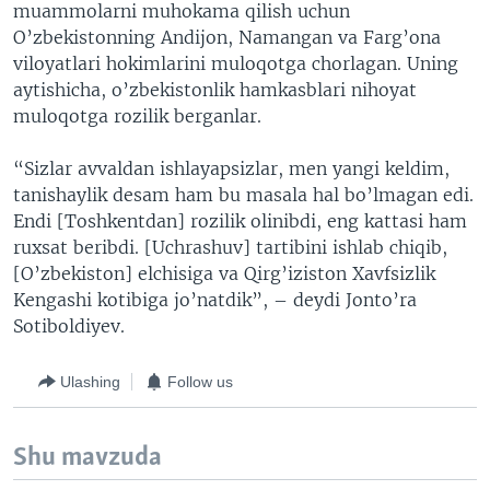
muammolarni muhokama qilish uchun
O’zbekistonning Andijon, Namangan va Farg’ona
viloyatlari hokimlarini muloqotga chorlagan. Uning
aytishicha, o’zbekistonlik hamkasblari nihoyat
muloqotga rozilik berganlar.
“Sizlar avvaldan ishlayapsizlar, men yangi keldim,
tanishaylik desam ham bu masala hal bo’lmagan edi.
Endi [Toshkentdan] rozilik olinibdi, eng kattasi ham
ruxsat beribdi. [Uchrashuv] tartibini ishlab chiqib,
[O’zbekiston] elchisiga va Qirg’iziston Xavfsizlik
Kengashi kotibiga jo’natdik”, – deydi Jonto’ra
Sotiboldiyev.
Ulashing
Follow us
Shu mavzuda