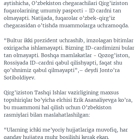
aytishicha, O’zbekiston chegarachilari Qirg’iziston
fuqarolarining umumiy pasporti - ID cardni tan
olmayapti. Natijada, fuqarolar o’zbek-qirg’iz
chegarasidan o’tishda muammolarga uchramoqda.
“Bultur ikki prezident uchrashib, imzolagan bitimlar
oxirigacha ishlamayapti. Bizning ID-cardimizni bular
tan olmayapti. Boshqa mamlakatlar - Qozog’iston,
Rossiyada ID-cardni qabul qilishyapti, faqat shu
qo’shnimiz qabul qilmayapti”,– deydi Jonto’ra
Sotiboldiyev.
Qirg’iziston Tashqi Ishlar vazirligining maxsus
topshiriqlar bo’yicha elchisi Erik Asanaliyevga ko’ra,
bu muammoni hal qilish uchun O’zbekiston
rasmiylari bilan maslahatlashilgan:
“Ularning ichki me’yoriy hujjatlariga muvofiq, har
qanday hujjatga muhr bosilishi kerak ekan.