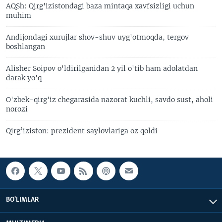
AQSh: Qirg'izistondagi baza mintaqa xavfsizligi uchun
muhim
Andijondagi xurujlar shov-shuv uyg'otmoqda, tergov
boshlangan
Alisher Soipov o'ldirilganidan 2 yil o'tib ham adolatdan
darak yo'q
O'zbek-qirg'iz chegarasida nazorat kuchli, savdo sust, aholi
norozi
Qirg’iziston: prezident saylovlariga oz qoldi
BO'LIMLAR