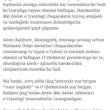
loyihasini amalga oshirishda har tomonlama ko’mak
VIDEO
ODNOKLASSNIKI
ko’rsatishga tayyor ekanini bildirgan. Hamkasblar
XABARLAR SURATLARDA
TELEGRAM
ikki davlat o’rtasidagi chegaralarni tezroq aniqlash
va tasdiqlash muammosi dolzarbligicha
TWITTER
qolayotganini qayd qilganlar.
SOUNDCLOUD
VOA
Islom Karimov, shuningdek, mintaqa ravnaqi uchun
Markaziy Osiyo davlatlari chegaralaridan
tovarlarning to’siqsiz o’tishini ta’minlash muhim
ekanini ta’kidlagan. O’zbekiston prezidentiga ko’ra,
shundagina savdo-iqtisodiy hamkorlikni
rivojlantirish mumkin bo’ladi.
Ma’lumki, 2005 yilda Qirg’izistonda yuz bergan
“mart inqilobi” va O’zbekistonda yuz bergan
Andijon qirg’inidan keyin ikki davlat rahbarlari
o’rtasidagi munosabatlar taranglashgan.