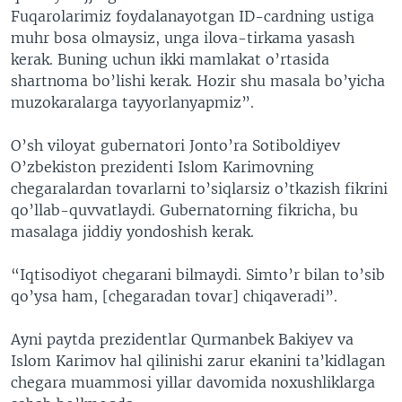
Fuqarolarimiz foydalanayotgan ID-cardning ustiga
muhr bosa olmaysiz, unga ilova-tirkama yasash
kerak. Buning uchun ikki mamlakat o’rtasida
shartnoma bo’lishi kerak. Hozir shu masala bo’yicha
muzokaralarga tayyorlanyapmiz”.
O’sh viloyat gubernatori Jonto’ra Sotiboldiyev
O’zbekiston prezidenti Islom Karimovning
chegaralardan tovarlarni to’siqlarsiz o’tkazish fikrini
qo’llab-quvvatlaydi. Gubernatorning fikricha, bu
masalaga jiddiy yondoshish kerak.
“Iqtisodiyot chegarani bilmaydi. Simto’r bilan to’sib
qo’ysa ham, [chegaradan tovar] chiqaveradi”.
Ayni paytda prezidentlar Qurmanbek Bakiyev va
Islom Karimov hal qilinishi zarur ekanini ta’kidlagan
chegara muammosi yillar davomida noxushliklarga