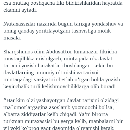
esa mutlaq boshqacha fikr bildirishlaridan hayratda
ekanini aytadi.
Mutaxassislar nazarida bugun tarixga yondashuv va
uning qanday yoritilayotgani tashvishga molik
masala.
Sharqshunos olim Abdusattor Jumanazar fikricha
mustaqillikka erishilgach, mintaqada o`z davlat
tarixini yozish harakatlari boshlangan. Lekin bu
davlatlarning umumiy o`tmishi va tarixni
mintaqadagi vaziyatni chetlab o’tgan holda yozish
keyinchalik turli kelishmovchiliklarga olib boradi.
“Har kim o`zi yashayotgan davlat tarixini o`zidagi
ma`lumotlargagina asoslanib yozmoqchi bo`lsa,
albatta ziddiyatlar kelib chiqadi. Ya’ni birorta
turkman mutaxassisi bu yerga kelib, manbalarni bir
yil yoki ko`proq vaqt davomida o`rganishi kerak.