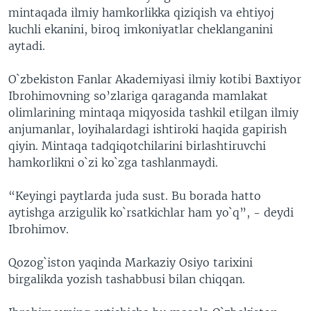
mintaqada ilmiy hamkorlikka qiziqish va ehtiyoj
VIDEO
ODNOKLASSNIKI
kuchli ekanini, biroq imkoniyatlar cheklanganini
XABARLAR SURATLARDA
TELEGRAM
aytadi.
TWITTER
O`zbekiston Fanlar Akademiyasi ilmiy kotibi Baxtiyor
SOUNDCLOUD
VOA
Ibrohimovning so’zlariga qaraganda mamlakat
olimlarining mintaqa miqyosida tashkil etilgan ilmiy
anjumanlar, loyihalardagi ishtiroki haqida gapirish
qiyin. Mintaqa tadqiqotchilarini birlashtiruvchi
hamkorlikni o`zi ko`zga tashlanmaydi.
“Keyingi paytlarda juda sust. Bu borada hatto
aytishga arzigulik ko`rsatkichlar ham yo`q”, - deydi
Ibrohimov.
Qozog`iston yaqinda Markaziy Osiyo tarixini
birgalikda yozish tashabbusi bilan chiqqan.