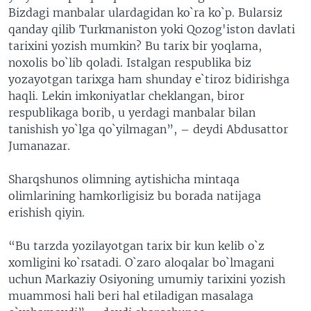
Bizdagi manbalar ulardagidan ko`ra ko`p. Bularsiz
qanday qilib Turkmaniston yoki Qozog'iston davlati
tarixini yozish mumkin? Bu tarix bir yoqlama,
noxolis bo`lib qoladi. Istalgan respublika biz
yozayotgan tarixga ham shunday e`tiroz bidirishga
haqli. Lekin imkoniyatlar cheklangan, biror
respublikaga borib, u yerdagi manbalar bilan
tanishish yo`lga qo`yilmagan”, – deydi Abdusattor
Jumanazar.
Sharqshunos olimning aytishicha mintaqa
olimlarining hamkorligisiz bu borada natijaga
erishish qiyin.
“Bu tarzda yozilayotgan tarix bir kun kelib o`z
xomligini ko`rsatadi. O`zaro aloqalar bo`lmagani
uchun Markaziy Osiyoning umumiy tarixini yozish
muammosi hali beri hal etiladigan masalaga