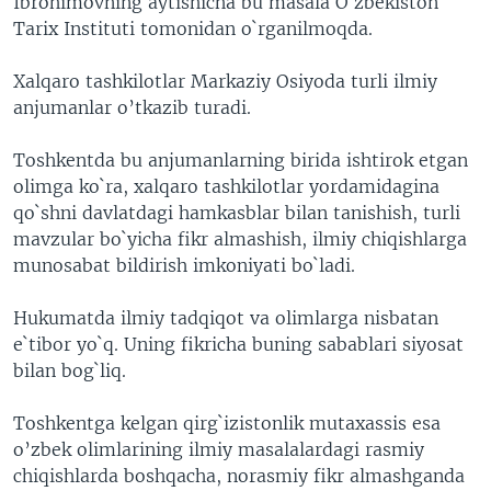
Ibrohimovning aytishicha bu masala O`zbekiston
Tarix Instituti tomonidan o`rganilmoqda.
Xalqaro tashkilotlar Markaziy Osiyoda turli ilmiy
anjumanlar o’tkazib turadi.
Toshkentda bu anjumanlarning birida ishtirok etgan
olimga ko`ra, xalqaro tashkilotlar yordamidagina
qo`shni davlatdagi hamkasblar bilan tanishish, turli
mavzular bo`yicha fikr almashish, ilmiy chiqishlarga
munosabat bildirish imkoniyati bo`ladi.
Hukumatda ilmiy tadqiqot va olimlarga nisbatan
e`tibor yo`q. Uning fikricha buning sabablari siyosat
bilan bog`liq.
Toshkentga kelgan qirg`izistonlik mutaxassis esa
o’zbek olimlarining ilmiy masalalardagi rasmiy
chiqishlarda boshqacha, norasmiy fikr almashganda