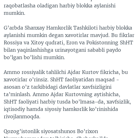
raqobatlasha oladigan harbiy blokka aylanishi
VIDEO
ODNOKLASSNIKI
mumkin.
XABARLAR SURATLARDA
TELEGRAM
G’arbda Shanxay Hamkorlik Tashkiloti harbiy blokka
TWITTER
aylanishi mumkin degan xavotirlar mavjud. Bu fikrlar
SOUNDCLOUD
VOA
Rossiya va Xitoy qudrati, Eron va Pokistonning ShHT
bilan yaqinlashishga urinayotgani sababli paydo
bo’lgan bo’lishi mumkin.
Ammo rossiyalik tahlilchi Ajdar Kurtov fikricha, bu
xavotirlar o’rinsiz. ShHT faoliyatidan maqsad -
asosan o’z tarkibidagi davlatlar xavfsizligini
ta’minlash. Ammo Ajdar Kurtovning aytishicha,
ShHT faoliyati harbiy tusda bo’lmasa-da, xavfsizlik,
iqtisodiy hamda siyosiy hamkorlik ko’rinishida
rivojlanmoqda.
Qozog’istonlik siyosatshunos Bo’rixon