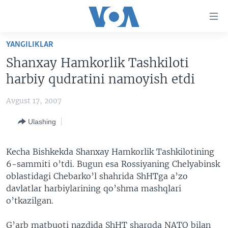
Bosh
sahifaga
boring
Boshiga
YANGILIKLAR
qayting
BOSH SAHIFA
Shanxay Hamkorlik Tashkiloti
Qidiruvga
AMERIKA
harbiy qudratini namoyish etdi
o'ting
MARKAZIY OSIYO
Avgust 17, 2007
XALQARO
Ulashing
VATANDOSHLAR
MULTIMEDIA
Kecha Bishkekda Shanxay Hamkorlik Tashkilotining
6-sammiti o’tdi. Bugun esa Rossiyaning Chelyabinsk
IJTIMOIY TARMOQLAR
AMERIKA MANZARALARI
oblastidagi Chebarko’l shahrida ShHTga a’zo
INGLIZ TILI DARSLARI
XALQARO HAYOT
FACEBOOK
davlatlar harbiylarining qo’shma mashqlari
o’tkazilgan.
EDITORIAL
VASHINGTON CHOYXONASI
YOUTUBE
MOBIL-SALOM!
INSTAGRAM
G’arb matbuoti nazdida ShHT sharqda NATO bilan
Learning English