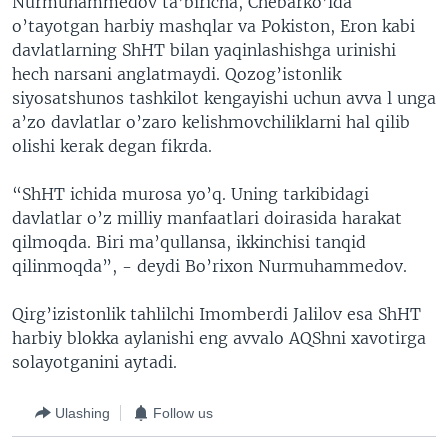
Nurmuhammedov ta’biricha, Chebarko’lda
o’tayotgan harbiy mashqlar va Pokiston, Eron kabi
davlatlarning ShHT bilan yaqinlashishga urinishi
hech narsani anglatmaydi. Qozog’istonlik
siyosatshunos tashkilot kengayishi uchun avva l unga
a’zo davlatlar o’zaro kelishmovchiliklarni hal qilib
olishi kerak degan fikrda.
“ShHT ichida murosa yo’q. Uning tarkibidagi
davlatlar o’z milliy manfaatlari doirasida harakat
qilmoqda. Biri ma’qullansa, ikkinchisi tanqid
qilinmoqda”, - deydi Bo’rixon Nurmuhammedov.
Qirg’izistonlik tahlilchi Imomberdi Jalilov esa ShHT
harbiy blokka aylanishi eng avvalo AQShni xavotirga
solayotganini aytadi.
Ulashing
Follow us