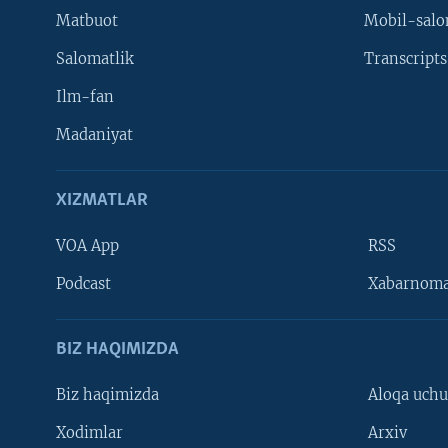
Matbuot
Mobil-salo
Salomatlik
Transcripts
Ilm-fan
Madaniyat
XIZMATLAR
VOA App
RSS
Learning English
Podcast
Xabarnom
BIZ HAQIMIZDA
Biz haqimizda
Aloqa uch
Xodimlar
Arxiv
VOA