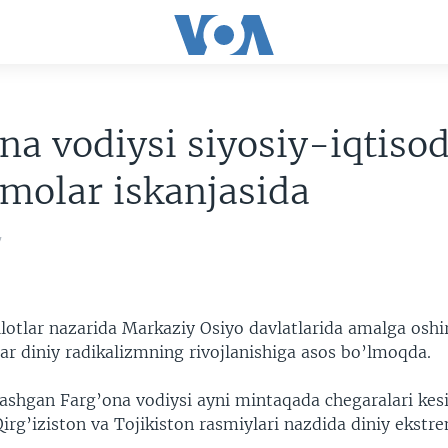
na vodiysi siyosiy-iqtisod
olar iskanjasida
7
ilotlar nazarida Markaziy Osiyo davlatlarida amalga oshi
lar diniy radikalizmning rivojlanishiga asos bo’lmoqda.
ylashgan Farg’ona vodiysi ayni mintaqada chegaralari kes
irg’iziston va Tojikiston rasmiylari nazdida diniy ekstr