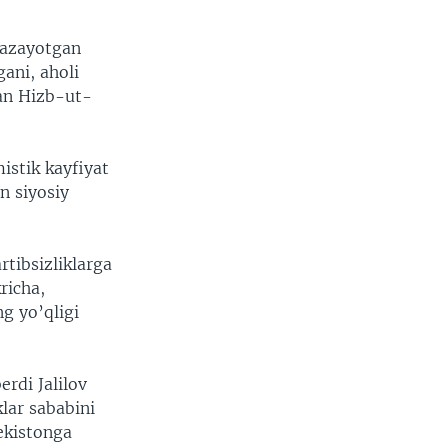
kazayotgan
gani, aholi
gan Hizb-ut-
istik kayfiyat
n siyosiy
rtibsizliklarga
richa,
g yo’qligi
rdi Jalilov
klar sababini
bekistonga