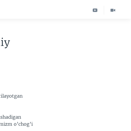
iy
rilayotgan
ishadigan
emizm o’chog’i