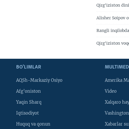
Qirg'iziston di
Alisher Soipov o
Rangli inqilobd
Qirg'iziston voq
BO'LIMLAR
MULTIMED
AQSh-Markaziy Osiyo
Amerika Ma
Afg'oniston
Video
Yaqin Sharq
Xalqaro ha
Iqtisodiyot
Vashington
Huquq va qonun
Xabarlar su