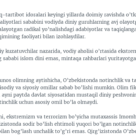
-tartibot idoralari keyingi yillarda doimiy ravishda o’t
aliyotlari sababini vodiyda diniy guruhlarning avj olayot
alayotgan radikal yo’nalishdagi adabiyotlar va taqiqlan
qimining faoliyati bilan izohlaydilar.
 kuzatuvchilar nazarida, vodiy aholisi o’rtasida ekstrem
g sababi islom dini emas, mintaqa rahbarlari yuritayotga
unos olimning aytishicha, O’zbekistonda notinchlik va ta
isodiy va siyosiy omillar sabab bo’lishi mumkin. Olim fik
 ayni paytda davlat siyosatidan mustaqil diniy peshvonin
tinchlik uchun asosiy omil bo’la olmaydi.
lchi, ekstremizm va terrorizm bo’yicha mutaxassis Imombe
’izistonda sodir bo’lish ehtimoli yuqori bo’lgan notinchli
bilan bog’lash unchalik to’g’ri emas. Qirg’izistonda O’z