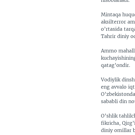
hisoblanadi.
VIDEO
ODNOKLASSNIKI
XABARLAR SURATLARDA
TELEGRAM
Mintaqa huquq
aksilterror am
TWITTER
o’rtasida tarq
SOUNDCLOUD
Tahrir diniy o
Ammo mahalliy
kuchayishinin
qatag’ondir.
Vodiylik dinsh
eng avvalo iqt
O’zbekistonda
sababli din no
O’shlik tahli
fikricha, Qirg
diniy omillar 