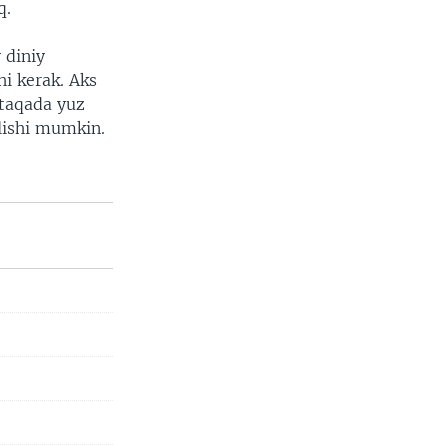
q.
 diniy
hi kerak. Aks
ntaqada yuz
’lishi mumkin.