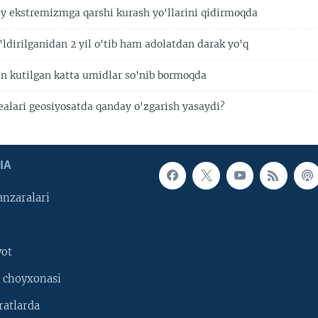
niy ekstremizmga qarshi kurash yo'llarini qidirmoqda
'ldirilganidan 2 yil o'tib ham adolatdan darak yo'q
an kutilgan katta umidlar so'nib bormoqda
ealari geosiyosatda qanday o'zgarish yasaydi?
IA
nzaralari
yot
 choyxonasi
ratlarda