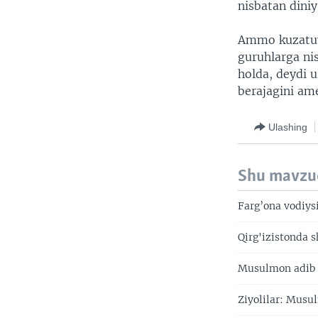
nisbatan diniy
Ammo kuzatuvc
guruhlarga nis
holda, deydi u
berajagini ame
Ulashing
Shu mavzu
Farg’ona vodiys
Qirg'izistonda 
Musulmon adib 
Ziyolilar: Musu