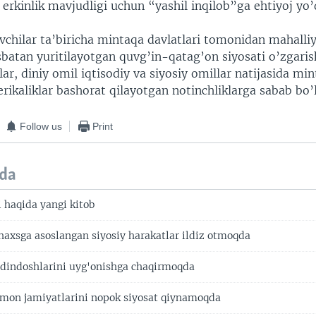
 erkinlik mavjudligi uchun “yashil inqilob”ga ehtiyoj yo’
hilar ta’biricha mintaqa davlatlari tomonidan mahalliy
batan yuritilayotgan quvg’in-qatag’on siyosati o’zgaris
lar, diniy omil iqtisodiy va siyosiy omillar natijasida mi
rikaliklar bashorat qilayotgan notinchliklarga sabab bo
Follow us
Print
da
i haqida yangi kitob
shaxsga asoslangan siyosiy harakatlar ildiz otmoqda
dindoshlarini uyg'onishga chaqirmoqda
lmon jamiyatlarini nopok siyosat qiynamoqda