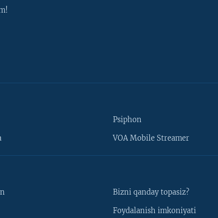
m!
Psiphon
a
VOA Mobile Streamer
un
Bizni qanday topasiz?
Foydalanish imkoniyati