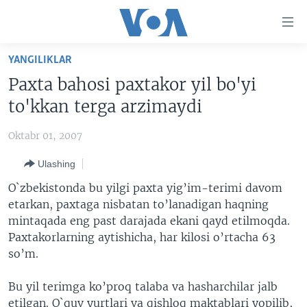
Bosh
sahifaga
boring
Boshiga
YANGILIKLAR
qayting
BOSH SAHIFA
Paxta bahosi paxtakor yil bo'yi
Qidiruvga
AMERIKA
to'kkan terga arzimaydi
o'ting
MARKAZIY OSIYO
Oktabr 01, 2007
XALQARO
Ulashing
VATANDOSHLAR
O`zbekistonda bu yilgi paxta yig’im-terimi davom
MULTIMEDIA
etarkan, paxtaga nisbatan to’lanadigan haqning
mintaqada eng past darajada ekani qayd etilmoqda.
IJTIMOIY TARMOQLAR
AMERIKA MANZARALARI
Paxtakorlarning aytishicha, har kilosi o’rtacha 63
INGLIZ TILI DARSLARI
XALQARO HAYOT
FACEBOOK
so’m.
EDITORIAL
VASHINGTON CHOYXONASI
YOUTUBE
Bu yil terimga ko’proq talaba va hasharchilar jalb
MOBIL-SALOM!
INSTAGRAM
etilgan. O`quv yurtlari va qishloq maktablari yopilib,
Learning English