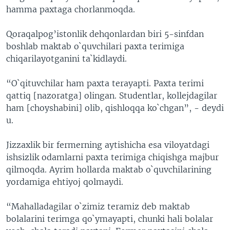
hamma paxtaga chorlanmoqda.
VIDEO
ODNOKLASSNIKI
XABARLAR SURATLARDA
TELEGRAM
Qoraqalpog’istonlik dehqonlardan biri 5-sinfdan
boshlab maktab o`quvchilari paxta terimiga
TWITTER
chiqarilayotganini ta`kidlaydi.
SOUNDCLOUD
VOA
“O`qituvchilar ham paxta terayapti. Paxta terimi
qattiq [nazoratga] olingan. Studentlar, kollejdagilar
ham [choyshabini] olib, qishloqqa ko`chgan”, - deydi
u.
Jizzaxlik bir fermerning aytishicha esa viloyatdagi
ishsizlik odamlarni paxta terimiga chiqishga majbur
qilmoqda. Ayrim hollarda maktab o`quvchilarining
yordamiga ehtiyoj qolmaydi.
“Mahalladagilar o`zimiz teramiz deb maktab
bolalarini terimga qo`ymayapti, chunki hali bolalar