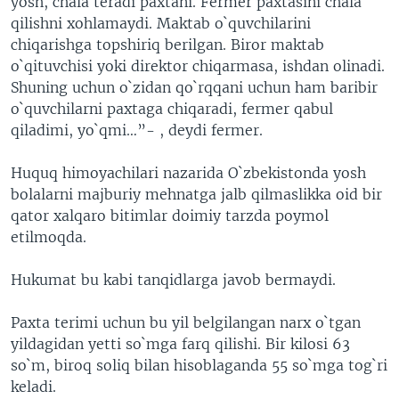
yosh, chala teradi paxtani. Fermer paxtasini chala
qilishni xohlamaydi. Maktab o`quvchilarini
chiqarishga topshiriq berilgan. Biror maktab
o`qituvchisi yoki direktor chiqarmasa, ishdan olinadi.
Shuning uchun o`zidan qo`rqqani uchun ham baribir
o`quvchilarni paxtaga chiqaradi, fermer qabul
qiladimi, yo`qmi…”- , deydi fermer.
Huquq himoyachilari nazarida O`zbekistonda yosh
bolalarni majburiy mehnatga jalb qilmaslikka oid bir
qator xalqaro bitimlar doimiy tarzda poymol
etilmoqda.
Hukumat bu kabi tanqidlarga javob bermaydi.
Paxta terimi uchun bu yil belgilangan narx o`tgan
yildagidan yetti so`mga farq qilishi. Bir kilosi 63
so`m, biroq soliq bilan hisoblaganda 55 so`mga tog`ri
keladi.