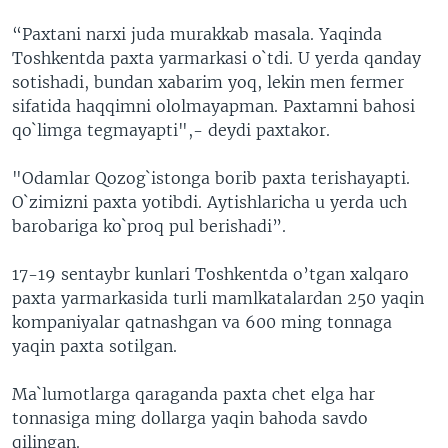
“Paxtani narxi juda murakkab masala. Yaqinda
Toshkentda paxta yarmarkasi o`tdi. U yerda qanday
sotishadi, bundan xabarim yoq, lekin men fermer
sifatida haqqimni ololmayapman. Paxtamni bahosi
qo`limga tegmayapti",- deydi paxtakor.
"Odamlar Qozog`istonga borib paxta terishayapti.
O`zimizni paxta yotibdi. Aytishlaricha u yerda uch
barobariga ko`proq pul berishadi”.
17-19 sentaybr kunlari Toshkentda o’tgan xalqaro
paxta yarmarkasida turli mamlkatalardan 250 yaqin
kompaniyalar qatnashgan va 600 ming tonnaga
yaqin paxta sotilgan.
Ma`lumotlarga qaraganda paxta chet elga har
tonnasiga ming dollarga yaqin bahoda savdo
qilingan.