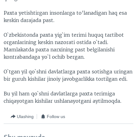
Paxta yetishtirgan insonlarga to’lanadigan haq esa
keskin darajada past.
O`zbekistonda paxta yig`im terimi huquq tartibot
organlarining keskin nazorati ostida o`tadi.
Mamlakatda paxta narxining past belgilanishi
kontrabandaga yo`l ochib bergan.
O`tgan yil qo`shni davlatlarga paxta sotishga uringan
bir guruh kishilar jinoiy javobgarlikka tortilgan edi.
Bu yil ham qo`shni davlatlarga paxta terimiga
chiqayotgan kishilar ushlanayotgani aytilmoqda.
Ulashing
Follow us