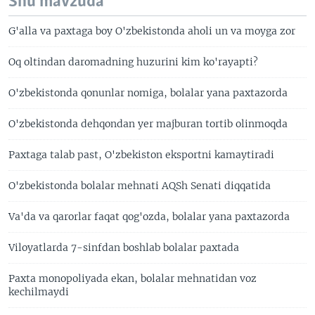
Shu mavzuda
G'alla va paxtaga boy O'zbekistonda aholi un va moyga zor
Oq oltindan daromadning huzurini kim ko'rayapti?
O'zbekistonda qonunlar nomiga, bolalar yana paxtazorda
O'zbekistonda dehqondan yer majburan tortib olinmoqda
Paxtaga talab past, O'zbekiston eksportni kamaytiradi
O'zbekistonda bolalar mehnati AQSh Senati diqqatida
Va'da va qarorlar faqat qog'ozda, bolalar yana paxtazorda
Viloyatlarda 7-sinfdan boshlab bolalar paxtada
Paxta monopoliyada ekan, bolalar mehnatidan voz
kechilmaydi