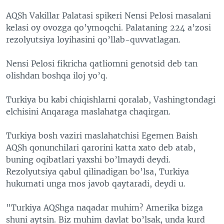
VIDEO
ODNOKLASSNIKI
AQSh Vakillar Palatasi spikeri Nensi Pelosi masalani
kelasi oy ovozga qo’ymoqchi. Palataning 224 a’zosi
XABARLAR SURATLARDA
TELEGRAM
rezolyutsiya loyihasini qo’llab-quvvatlagan.
TWITTER
Nensi Pelosi fikricha qatliomni genotsid deb tan
SOUNDCLOUD
VOA
olishdan boshqa iloj yo’q.
Turkiya bu kabi chiqishlarni qoralab, Vashingtondagi
elchisini Anqaraga maslahatga chaqirgan.
Turkiya bosh vaziri maslahatchisi Egemen Baish
AQSh qonunchilari qarorini katta xato deb atab,
buning oqibatlari yaxshi bo’lmaydi deydi.
Rezolyutsiya qabul qilinadigan bo’lsa, Turkiya
hukumati unga mos javob qaytaradi, deydi u.
"Turkiya AQShga naqadar muhim? Amerika bizga
shuni aytsin. Biz muhim davlat bo’lsak, unda kurd