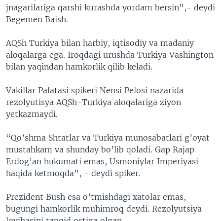
jnagarilariga qarshi kurashda yordam bersin",- deydi
Begemen Baish.
AQSh Turkiya bilan harbiy, iqtisodiy va madaniy
aloqalarga ega. Iroqdagi urushda Turkiya Vashington
bilan yaqindan hamkorlik qilib keladi.
Vakillar Palatasi spikeri Nensi Pelosi nazarida
rezolyutisya AQSh-Turkiya aloqalariga ziyon
yetkazmaydi.
“Qo’shma Shtatlar va Turkiya munosabatlari g’oyat
mustahkam va shunday bo’lib qoladi. Gap Rajap
Erdog’an hukumati emas, Usmoniylar Imperiyasi
haqida ketmoqda”, - deydi spiker.
Prezident Bush esa o’tmishdagi xatolar emas,
bugungi hamkorlik muhimroq deydi. Rezolyutsiya
loyihasini tanqid ostiga olgan.