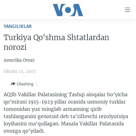
Bosh
sahifaga
boring
Boshiga
YANGILIKLAR
qayting
BOSH SAHIFA
Turkiya Qo'shma Shtatlardan
Qidiruvga
AMERIKA
norozi
o'ting
MARKAZIY OSIYO
Amerika Ovozi
XALQARO
Oktabr 12, 2007
VATANDOSHLAR
Ulashing
MULTIMEDIA
AQSh Vakillar Palatasining Tashqi aloqalar bo’yicha
IJTIMOIY TARMOQLAR
AMERIKA MANZARALARI
qo’mitasi 1915-1923 yillar orasida usmoniy turklar
tomonidan yuz minglab armanning qirib
INGLIZ TILI DARSLARI
XALQARO HAYOT
FACEBOOK
tashlanganini genotsid deb ta’riflovchi rezolyutsiya
EDITORIAL
VASHINGTON CHOYXONASI
YOUTUBE
loyihasini ma’qullagan. Masala Vakillar Palatasida
ovozga qo’yiladi.
MOBIL-SALOM!
INSTAGRAM
Learning English