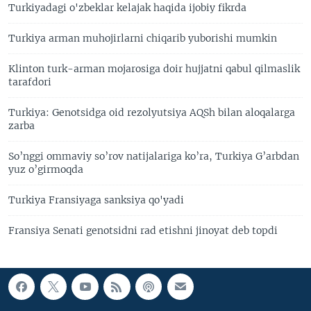
Turkiyadagi o'zbeklar kelajak haqida ijobiy fikrda
Turkiya arman muhojirlarni chiqarib yuborishi mumkin
Klinton turk-arman mojarosiga doir hujjatni qabul qilmaslik
tarafdori
Turkiya: Genotsidga oid rezolyutsiya AQSh bilan aloqalarga
zarba
So’nggi ommaviy so’rov natijalariga ko’ra, Turkiya G’arbdan
yuz o’girmoqda
Turkiya Fransiyaga sanksiya qo'yadi
Fransiya Senati genotsidni rad etishni jinoyat deb topdi