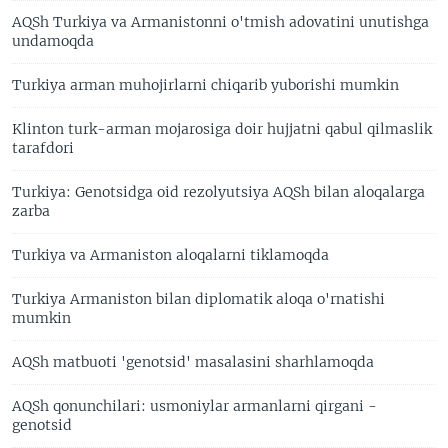
AQSh Turkiya va Armanistonni o'tmish adovatini unutishga
undamoqda
Turkiya arman muhojirlarni chiqarib yuborishi mumkin
Klinton turk-arman mojarosiga doir hujjatni qabul qilmaslik
tarafdori
Turkiya: Genotsidga oid rezolyutsiya AQSh bilan aloqalarga
zarba
Turkiya va Armaniston aloqalarni tiklamoqda
Turkiya Armaniston bilan diplomatik aloqa o'rnatishi
mumkin
AQSh matbuoti 'genotsid' masalasini sharhlamoqda
AQSh qonunchilari: usmoniylar armanlarni qirgani -
genotsid