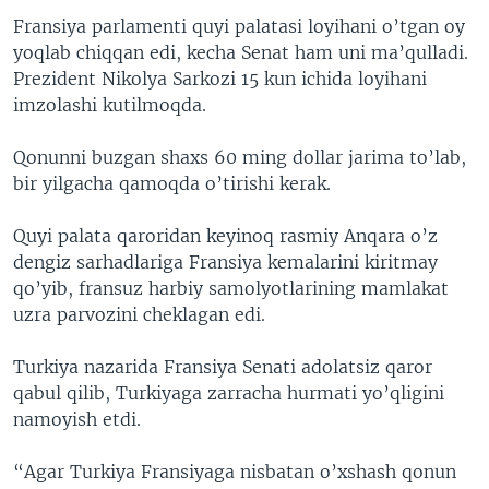
Fransiya parlamenti quyi palatasi loyihani o’tgan oy
yoqlab chiqqan edi, kecha Senat ham uni ma’qulladi.
Prezident Nikolya Sarkozi 15 kun ichida loyihani
imzolashi kutilmoqda.
Qonunni buzgan shaxs 60 ming dollar jarima to’lab,
bir yilgacha qamoqda o’tirishi kerak.
Quyi palata qaroridan keyinoq rasmiy Anqara o’z
dengiz sarhadlariga Fransiya kemalarini kiritmay
qo’yib, fransuz harbiy samolyotlarining mamlakat
uzra parvozini cheklagan edi.
Turkiya nazarida Fransiya Senati adolatsiz qaror
qabul qilib, Turkiyaga zarracha hurmati yo’qligini
namoyish etdi.
“Agar Turkiya Fransiyaga nisbatan o’xshash qonun