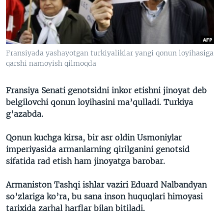
VIDEO
ODNOKLASSNIKI
XABARLAR SURATLARDA
TELEGRAM
TWITTER
Fransiyada yashayotgan turkiyaliklar yangi qonun loyihasiga
SOUNDCLOUD
VOA
qarshi namoyish qilmoqda
Fransiya Senati genotsidni inkor etishni jinoyat deb
belgilovchi qonun loyihasini ma’qulladi. Turkiya
g’azabda.
Qonun kuchga kirsa, bir asr oldin Usmoniylar
imperiyasida armanlarning qirilganini genotsid
sifatida rad etish ham jinoyatga barobar.
Armaniston Tashqi ishlar vaziri Eduard Nalbandyan
so’zlariga ko’ra, bu sana inson huquqlari himoyasi
tarixida zarhal harflar bilan bitiladi.