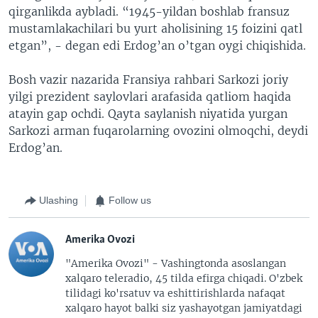
qirganlikda aybladi. “1945-yildan boshlab fransuz
mustamlakachilari bu yurt aholisining 15 foizini qatl
etgan”, - degan edi Erdog’an o’tgan oygi chiqishida.
Bosh vazir nazarida Fransiya rahbari Sarkozi joriy
yilgi prezident saylovlari arafasida qatliom haqida
atayin gap ochdi. Qayta saylanish niyatida yurgan
Sarkozi arman fuqarolarning ovozini olmoqchi, deydi
Erdog’an.
Ulashing
Follow us
Amerika Ovozi
"Amerika Ovozi" - Vashingtonda asoslangan
xalqaro teleradio, 45 tilda efirga chiqadi. O'zbek
tilidagi ko'rsatuv va eshittirishlarda nafaqat
xalqaro hayot balki siz yashayotgan jamiyatdagi