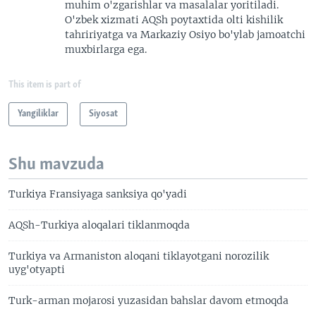
muhim o'zgarishlar va masalalar yoritiladi.
O'zbek xizmati AQSh poytaxtida olti kishilik
tahririyatga va Markaziy Osiyo bo'ylab jamoatchi
muxbirlarga ega.
This item is part of
Yangiliklar
Siyosat
Shu mavzuda
Turkiya Fransiyaga sanksiya qo'yadi
AQSh-Turkiya aloqalari tiklanmoqda
Turkiya va Armaniston aloqani tiklayotgani norozilik
uyg'otyapti
Turk-arman mojarosi yuzasidan bahslar davom etmoqda