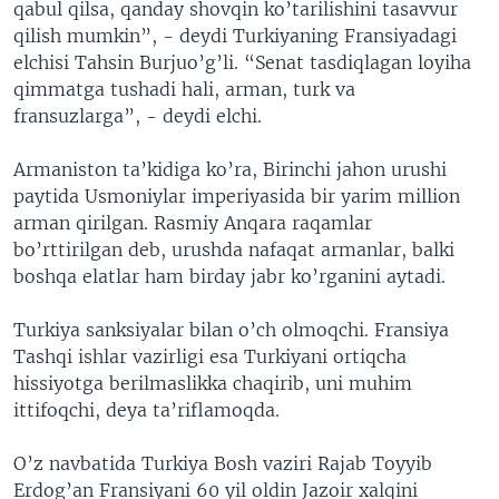
qabul qilsa, qanday shovqin ko’tarilishini tasavvur
qilish mumkin”, - deydi Turkiyaning Fransiyadagi
elchisi Tahsin Burjuo’g’li. “Senat tasdiqlagan loyiha
qimmatga tushadi hali, arman, turk va
fransuzlarga”, - deydi elchi.
Armaniston ta’kidiga ko’ra, Birinchi jahon urushi
paytida Usmoniylar imperiyasida bir yarim million
arman qirilgan. Rasmiy Anqara raqamlar
bo’rttirilgan deb, urushda nafaqat armanlar, balki
boshqa elatlar ham birday jabr ko’rganini aytadi.
Turkiya sanksiyalar bilan o’ch olmoqchi. Fransiya
Tashqi ishlar vazirligi esa Turkiyani ortiqcha
hissiyotga berilmaslikka chaqirib, uni muhim
ittifoqchi, deya ta’riflamoqda.
O’z navbatida Turkiya Bosh vaziri Rajab Toyyib
Erdog’an Fransiyani 60 yil oldin Jazoir xalqini