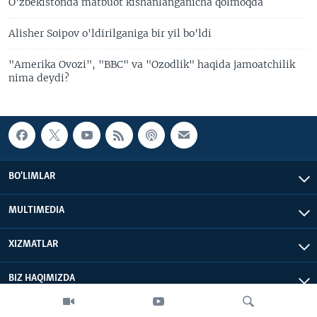
O'zbekistonda matbuot kishanlanganicha qolmoqda
Alisher Soipov o'ldirilganiga bir yil bo'ldi
"Amerika Ovozi", "BBC" va "Ozodlik" haqida jamoatchilik
nima deydi?
BO'LIMLAR
MULTIMEDIA
XIZMATLAR
BIZ HAQIMIZDA