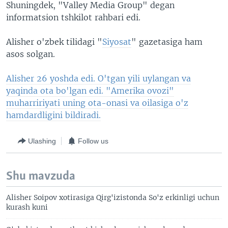
Shuningdek, "Valley Media Group" degan
informatsion tshkilot rahbari edi.
Alisher o'zbek tilidagi "
Siyosat
" gazetasiga ham
asos solgan.
Alisher 26 yoshda edi. O'tgan yili uylangan va
yaqinda ota bo'lgan edi. "Amerika ovozi"
muharririyati uning ota-onasi va oilasiga o'z
hamdardligini bildiradi.
Ulashing
Follow us
Shu mavzuda
Alisher Soipov xotirasiga Qirg'izistonda So'z erkinligi uchun
kurash kuni