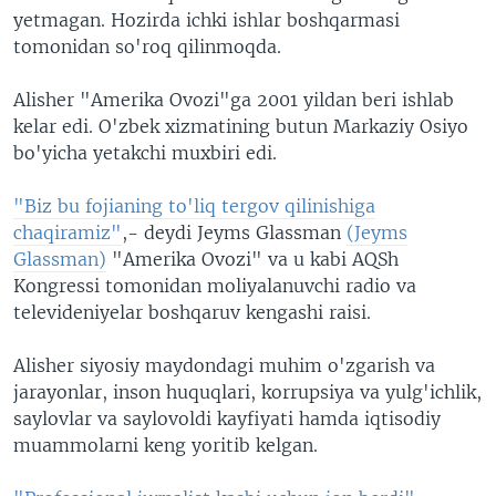
yetmagan. Hozirda ichki ishlar boshqarmasi
VIDEO
ODNOKLASSNIKI
tomonidan so'roq qilinmoqda.
XABARLAR SURATLARDA
TELEGRAM
Alisher "Amerika Ovozi"ga 2001 yildan beri ishlab
TWITTER
kelar edi. O'zbek xizmatining butun Markaziy Osiyo
SOUNDCLOUD
VOA
bo'yicha yetakchi muxbiri edi.
"Biz bu fojianing to'liq tergov qilinishiga
chaqiramiz"
,- deydi Jeyms Glassman
(Jeyms
Glassman)
"Amerika Ovozi" va u kabi AQSh
Kongressi tomonidan moliyalanuvchi radio va
televideniyelar boshqaruv kengashi raisi.
Alisher siyosiy maydondagi muhim o'zgarish va
jarayonlar, inson huquqlari, korrupsiya va yulg'ichlik,
saylovlar va saylovoldi kayfiyati hamda iqtisodiy
muammolarni keng yoritib kelgan.