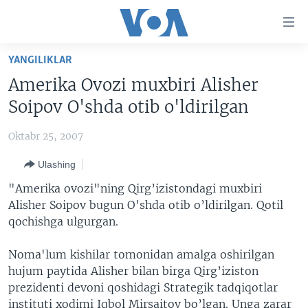
Bosh
sahifaga
boring
Boshiga
YANGILIKLAR
qayting
BOSH SAHIFA
Amerika Ovozi muxbiri Alisher
Qidiruvga
AMERIKA
Soipov O'shda otib o'ldirilgan
o'ting
MARKAZIY OSIYO
Oktabr 25, 2007
XALQARO
Ulashing
VATANDOSHLAR
"Amerika ovozi"ning Qirg’izistondagi muxbiri
MULTIMEDIA
Alisher Soipov bugun O'shda otib o’ldirilgan. Qotil
qochishga ulgurgan.
IJTIMOIY TARMOQLAR
AMERIKA MANZARALARI
INGLIZ TILI DARSLARI
XALQARO HAYOT
FACEBOOK
Noma'lum kishilar tomonidan amalga oshirilgan
hujum paytida Alisher bilan birga Qirg’iziston
EDITORIAL
VASHINGTON CHOYXONASI
YOUTUBE
prezidenti devoni qoshidagi Strategik tadqiqotlar
MOBIL-SALOM!
INSTAGRAM
instituti xodimi Iqbol Mirsaitov bo’lgan. Unga zarar
Learning English