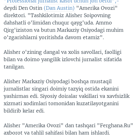
"Professional jurnalist kasbi uchun jon berdi",-
deydi Den Ostin
(Dan Austin)
"Amerika Ovozi"
direktori. "Tashkilotimiz Alisher Soipovning
dahshatli o'limidan chuqur qayg'uda. Ammo
Qirg'iziston va butun Markaziy Osiyodagi muhim
o'zgarishlarni yoritishda davom etamiz".
Alisher o'zining dangal va xolis savollari, faolligi
bilan va doimo yangilik izlovchi jurnalist sifatida
tanilgan.
Alisher Markaziy Osiyodagi boshqa mustaqil
jurnalistlar singari doimiy tazyiq ostida ekanini
yashirmas edi. Siyosiy doiralar vakillari va xavfsizlik
xizmati xodimlari tomonidan kuzatilayotganini
bildirib kelar edi.
Alisher "Amerika Ovozi" dan tashqari "Ferghana.Ru"
axborot va tahlil sahifasi bilan ham ishlardi.