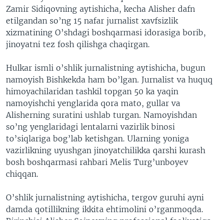
Zamir Sidiqovning aytishicha, kecha Alisher dafn
VIDEO
ODNOKLASSNIKI
etilgandan so’ng 15 nafar jurnalist xavfsizlik
XABARLAR SURATLARDA
TELEGRAM
xizmatining O’shdagi boshqarmasi idorasiga borib,
jinoyatni tez fosh qilishga chaqirgan.
TWITTER
SOUNDCLOUD
VOA
Hulkar ismli o’shlik jurnalistning aytishicha, bugun
namoyish Bishkekda ham bo’lgan. Jurnalist va huquq
himoyachilaridan tashkil topgan 50 ka yaqin
namoyishchi yenglarida qora mato, gullar va
Alisherning suratini ushlab turgan. Namoyishdan
so’ng yenglaridagi lentalarni vazirlik binosi
to’siqlariga bog’lab ketishgan. Ularning yoniga
vazirlikning uyushgan jinoyatchilikka qarshi kurash
bosh boshqarmasi rahbari Melis Turg’unboyev
chiqqan.
O’shlik jurnalistning aytishicha, tergov guruhi ayni
damda qotillikning ikkita ehtimolini o’rganmoqda.