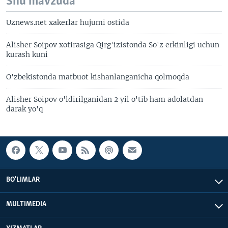
Shu mavzuda
Uznews.net xakerlar hujumi ostida
Alisher Soipov xotirasiga Qirg'izistonda So'z erkinligi uchun
kurash kuni
O'zbekistonda matbuot kishanlanganicha qolmoqda
Alisher Soipov o'ldirilganidan 2 yil o'tib ham adolatdan
darak yo'q
BO'LIMLAR
MULTIMEDIA