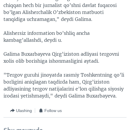
chiqqan hech bir jurnalist qo’shni davlat fuqarosi
bo’lgan Alisherchalik O’zbekiston matbuoti
tanqidiga uchramagan," deydi Galima.
Alishersiz information bo’shliq ancha
kambag’allashdi, deydi u.
Galima Buxarbayeva Qirg’iziston adliyasi tergovni
xolis olib borishiga ishonmasligini aytadi.
"Tergov guruhi jinoyatda rasmiy Toshkentning qo’li
borligini aniqlagan taqdirda ham, Qirg’iziston
adliyasining tergov natijalarini e’lon qilishga siyosiy
irodasi yetishmaydi," deydi Galima Buxarbayeva.
Ulashing
Follow us