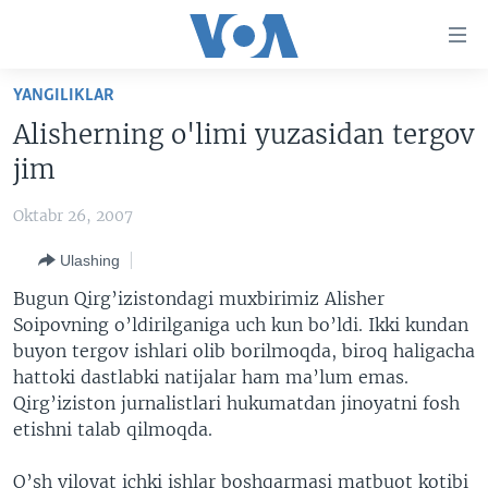
Bosh
sahifaga
boring
Boshiga
YANGILIKLAR
qayting
BOSH SAHIFA
Alisherning o'limi yuzasidan tergov
Qidiruvga
AMERIKA
jim
o'ting
MARKAZIY OSIYO
Oktabr 26, 2007
XALQARO
Ulashing
VATANDOSHLAR
Bugun Qirg’izistondagi muxbirimiz Alisher
MULTIMEDIA
Soipovning o’ldirilganiga uch kun bo’ldi. Ikki kundan
buyon tergov ishlari olib borilmoqda, biroq haligacha
IJTIMOIY TARMOQLAR
AMERIKA MANZARALARI
hattoki dastlabki natijalar ham ma’lum emas.
INGLIZ TILI DARSLARI
XALQARO HAYOT
FACEBOOK
Qirg’iziston jurnalistlari hukumatdan jinoyatni fosh
etishni talab qilmoqda.
EDITORIAL
VASHINGTON CHOYXONASI
YOUTUBE
MOBIL-SALOM!
INSTAGRAM
O’sh viloyat ichki ishlar boshqarmasi matbuot kotibi
Learning English