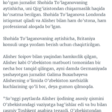
ko’rgan jurnalist Shohida To’laganovaning
aytishicha, uni Qirg’izistondan chiqarmaslik haqida
ko’rsatma berilgan. Shohida To’laganova Londonda
istiqomat qiladi va Alisher bilan ham do’stona, ham
professional aloqada bo’lgan.
Shohida To’laganovaning aytishicha, Britaniya
konsuli unga yordam berish uchun chaqirtirilgan.
Alisher Soipov bilan yaqindan hamkorlik qilgan,
Alisher kabi O’zbekiston matbuoti tomonidan bir
necha bor tanqid qilingan, ayni damda Germaniyada
yashayotgan jurnalist Galima Buxarbayeva
Alisherning o’limida O’zbekiston xavfsizlik
kuchlarining qo’li bor, deya gumon qilmoqda.
"So’nggi paytlarda Alisher ijodining asosiy qismini
O’zbekistondagi vaziyatga bag’ishlar edi va bu bilan
rasmiy Toshkent asabiga tegardi. O’zbekistondan