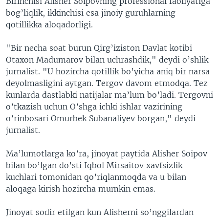
Birinchisi Alisher Soipovning professional faoliyatiga
bog’liqlik, ikkinchisi esa jinoiy guruhlarning
qotillikka aloqadorligi.
"Bir necha soat burun Qirg’iziston Davlat kotibi
Otaxon Madumarov bilan uchrashdik," deydi o’shlik
jurnalist. "U hozircha qotillik bo’yicha aniq bir narsa
deyolmasligini aytgan. Tergov davom etmodqa. Tez
kunlarda dastlabki natijalar ma’lum bo’ladi. Tergovni
o’tkazish uchun O’shga ichki ishlar vazirining
o’rinbosari Omurbek Subanaliyev borgan," deydi
jurnalist.
Ma’lumotlarga ko’ra, jinoyat paytida Alisher Soipov
bilan bo’lgan do’sti Iqbol Mirsaitov xavfsizlik
kuchlari tomonidan qo’riqlanmoqda va u bilan
aloqaga kirish hozircha mumkin emas.
Jinoyat sodir etilgan kun Alisherni so’nggilardan